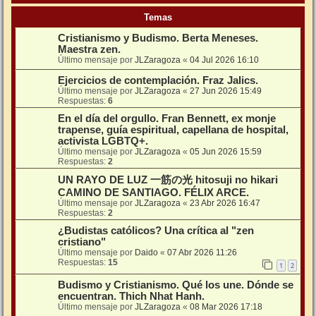
Temas
Cristianismo y Budismo. Berta Meneses.
Maestra zen.
Último mensaje por
JLZaragoza
«
04 Jul 2026 16:10
Ejercicios de contemplación. Fraz Jalics.
Último mensaje por
JLZaragoza
«
27 Jun 2026 15:49
Respuestas:
6
En el día del orgullo. Fran Bennett, ex monje
trapense, guía espiritual, capellana de hospital,
activista LGBTQ+.
Último mensaje por
JLZaragoza
«
05 Jun 2026 15:59
Respuestas:
2
UN RAYO DE LUZ 一筋の光 hitosuji no hikari
CAMINO DE SANTIAGO. FÉLIX ARCE.
Último mensaje por
JLZaragoza
«
23 Abr 2026 16:47
Respuestas:
2
¿Budistas católicos? Una crítica al "zen
cristiano"
Último mensaje por
Daido
«
07 Abr 2026 11:26
Respuestas:
15
1
2
Budismo y Cristianismo. Qué los une. Dónde se
encuentran. Thich Nhat Hanh.
Último mensaje por
JLZaragoza
«
08 Mar 2026 17:18