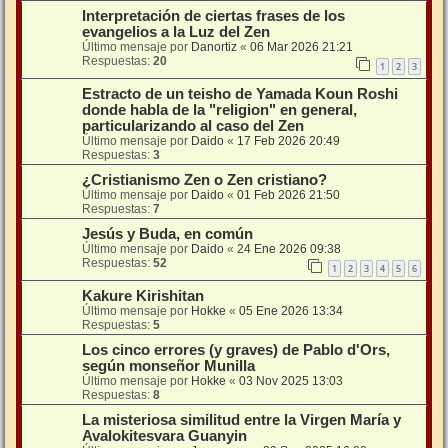
Interpretación de ciertas frases de los
evangelios a la Luz del Zen
Último mensaje por
Danortiz
«
06 Mar 2026 21:21
Respuestas:
20
1
2
3
Estracto de un teisho de Yamada Koun Roshi
donde habla de la "religion" en general,
particularizando al caso del Zen
Último mensaje por
Daido
«
17 Feb 2026 20:49
Respuestas:
3
¿Cristianismo Zen o Zen cristiano?
Último mensaje por
Daido
«
01 Feb 2026 21:50
Respuestas:
7
Jesús y Buda, en común
Último mensaje por
Daido
«
24 Ene 2026 09:38
Respuestas:
52
1
2
3
4
5
6
Kakure Kirishitan
Último mensaje por
Hokke
«
05 Ene 2026 13:34
Respuestas:
5
Los cinco errores (y graves) de Pablo d'Ors,
según monseñor Munilla
Último mensaje por
Hokke
«
03 Nov 2025 13:03
Respuestas:
8
La misteriosa similitud entre la Virgen María y
Avalokitesvara Guanyin