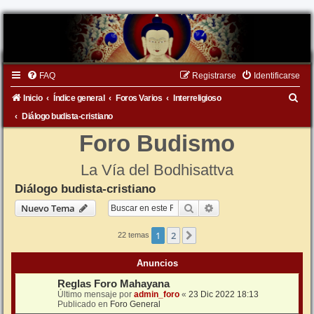
FAQ
Registrarse
Identificarse
B
Inicio
Índice general
Foros Varios
Interreligioso
u
Diálogo budista-cristiano
s
Foro Budismo
c
La Vía del Bodhisattva
a
Diálogo budista-cristiano
r
Buscar
Búsqueda avanzada
Nuevo Tema
1
2
Siguiente
22 temas
Anuncios
Reglas Foro Mahayana
Último mensaje por
admin_foro
«
23 Dic 2022 18:13
Publicado en
Foro General