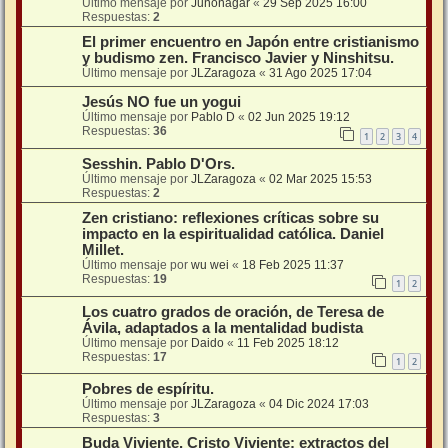
Último mensaje por
Junonagar
«
29 Sep 2025 16:00
Respuestas:
2
El primer encuentro en Japón entre cristianismo
y budismo zen. Francisco Javier y Ninshitsu.
Último mensaje por
JLZaragoza
«
31 Ago 2025 17:04
Jesús NO fue un yogui
Último mensaje por
Pablo D
«
02 Jun 2025 19:12
Respuestas:
36
1
2
3
4
Sesshin. Pablo D'Ors.
Último mensaje por
JLZaragoza
«
02 Mar 2025 15:53
Respuestas:
2
Zen cristiano: reflexiones críticas sobre su
impacto en la espiritualidad católica. Daniel
Millet.
Último mensaje por
wu wei
«
18 Feb 2025 11:37
Respuestas:
19
1
2
Los cuatro grados de oración, de Teresa de
Ávila, adaptados a la mentalidad budista
Último mensaje por
Daido
«
11 Feb 2025 18:12
Respuestas:
17
1
2
Pobres de espíritu.
Último mensaje por
JLZaragoza
«
04 Dic 2024 17:03
Respuestas:
3
Buda Viviente, Cristo Viviente: extractos del