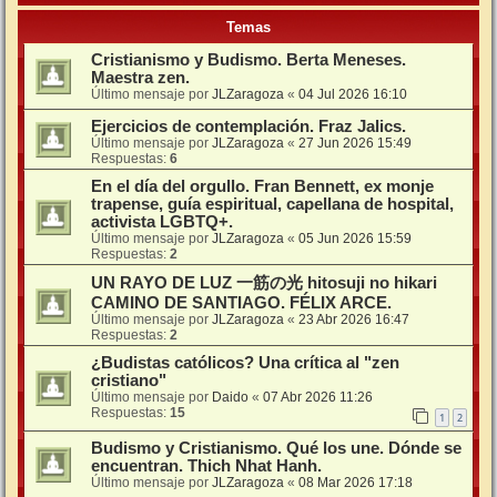
Temas
Cristianismo y Budismo. Berta Meneses.
Maestra zen.
Último mensaje por
JLZaragoza
«
04 Jul 2026 16:10
Ejercicios de contemplación. Fraz Jalics.
Último mensaje por
JLZaragoza
«
27 Jun 2026 15:49
Respuestas:
6
En el día del orgullo. Fran Bennett, ex monje
trapense, guía espiritual, capellana de hospital,
activista LGBTQ+.
Último mensaje por
JLZaragoza
«
05 Jun 2026 15:59
Respuestas:
2
UN RAYO DE LUZ 一筋の光 hitosuji no hikari
CAMINO DE SANTIAGO. FÉLIX ARCE.
Último mensaje por
JLZaragoza
«
23 Abr 2026 16:47
Respuestas:
2
¿Budistas católicos? Una crítica al "zen
cristiano"
Último mensaje por
Daido
«
07 Abr 2026 11:26
Respuestas:
15
1
2
Budismo y Cristianismo. Qué los une. Dónde se
encuentran. Thich Nhat Hanh.
Último mensaje por
JLZaragoza
«
08 Mar 2026 17:18