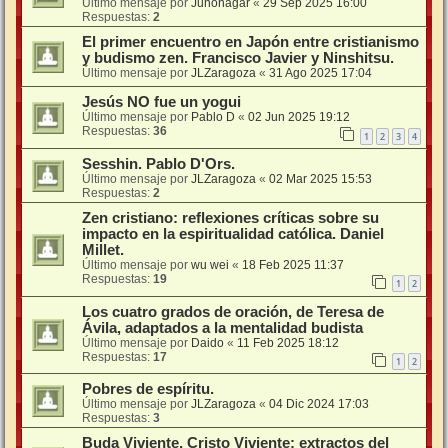
Último mensaje por
Junonagar
«
29 Sep 2025 16:00
Respuestas:
2
El primer encuentro en Japón entre cristianismo
y budismo zen. Francisco Javier y Ninshitsu.
Último mensaje por
JLZaragoza
«
31 Ago 2025 17:04
Jesús NO fue un yogui
Último mensaje por
Pablo D
«
02 Jun 2025 19:12
Respuestas:
36
1
2
3
4
Sesshin. Pablo D'Ors.
Último mensaje por
JLZaragoza
«
02 Mar 2025 15:53
Respuestas:
2
Zen cristiano: reflexiones críticas sobre su
impacto en la espiritualidad católica. Daniel
Millet.
Último mensaje por
wu wei
«
18 Feb 2025 11:37
Respuestas:
19
1
2
Los cuatro grados de oración, de Teresa de
Ávila, adaptados a la mentalidad budista
Último mensaje por
Daido
«
11 Feb 2025 18:12
Respuestas:
17
1
2
Pobres de espíritu.
Último mensaje por
JLZaragoza
«
04 Dic 2024 17:03
Respuestas:
3
Buda Viviente, Cristo Viviente: extractos del