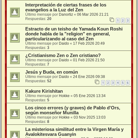
Interpretación de ciertas frases de los
evangelios a la Luz del Zen
Último mensaje por
Danortiz
«
06 Mar 2026 21:21
Respuestas:
20
1
2
3
Estracto de un teisho de Yamada Koun Roshi
donde habla de la "religion" en general,
particularizando al caso del Zen
Último mensaje por
Daido
«
17 Feb 2026 20:49
Respuestas:
3
¿Cristianismo Zen o Zen cristiano?
Último mensaje por
Daido
«
01 Feb 2026 21:50
Respuestas:
7
Jesús y Buda, en común
Último mensaje por
Daido
«
24 Ene 2026 09:38
Respuestas:
52
1
2
3
4
5
6
Kakure Kirishitan
Último mensaje por
Hokke
«
05 Ene 2026 13:34
Respuestas:
5
Los cinco errores (y graves) de Pablo d'Ors,
según monseñor Munilla
Último mensaje por
Hokke
«
03 Nov 2025 13:03
Respuestas:
8
La misteriosa similitud entre la Virgen María y
Avalokitesvara Guanyin