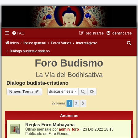
FAQ
Registrarse
Identificarse
B
Inicio
Índice general
Foros Varios
Interreligioso
u
Diálogo budista-cristiano
s
Foro Budismo
c
La Vía del Bodhisattva
a
Diálogo budista-cristiano
r
Buscar
Búsqueda avanzada
Nuevo Tema
1
2
Siguiente
22 temas
Anuncios
Reglas Foro Mahayana
Último mensaje por
admin_foro
«
23 Dic 2022 18:13
Publicado en
Foro General