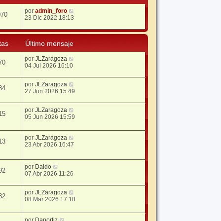
por
admin_foro
070
23 Dic 2022 18:13
tas
Último mensaje
por
JLZaragoza
70
04 Jul 2026 16:10
por
JLZaragoza
34
27 Jun 2026 15:49
por
JLZaragoza
15
05 Jun 2026 15:59
por
JLZaragoza
13
23 Abr 2026 16:47
por
Daido
92
07 Abr 2026 11:26
por
JLZaragoza
32
08 Mar 2026 17:18
por
Danortiz