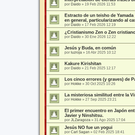
por
Daido
»
19 Feb 2026 11:53
Estracto de un teisho de Yamada 
en general, particularizando al ca
por
Daido
»
17 Feb 2026 12:19
¿Cristianismo Zen o Zen cristian
por
Daido
»
30 Ene 2026 12:22
Jesús y Buda, en común
por
luzroja
»
16 Abr 2025 10:12
Kakure Kirishitan
por
Daido
»
21 Feb 2025 12:17
Los cinco errores (y graves) de 
por
Hokke
»
30 Oct 2025 10:26
La misteriosa similitud entre la 
por
Hokke
»
27 Sep 2025 23:21
El primer encuentro en Japón ent
Javier y Ninshitsu.
por
JLZaragoza
»
31 Ago 2025 17:04
Jesús NO fue un yogui
por
Carl Sagan
»
02 Feb 2025 18:41