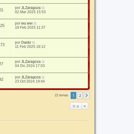
por
JLZaragoza
01
02 Mar 2025 15:53
por
wu wei
325
18 Feb 2025 11:37
por
Daido
473
11 Feb 2025 18:12
por
JLZaragoza
27
04 Dic 2024 17:03
por
JLZaragoza
92
23 Oct 2024 19:44
1
2
Siguiente
22 temas
Ir a