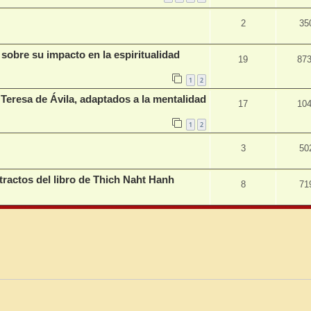
2
35
s sobre su impacto en la espiritualidad
19
87
1
2
Teresa de Ávila, adaptados a la mentalidad
17
10
1
2
3
50
xtractos del libro de Thich Naht Hanh
8
71