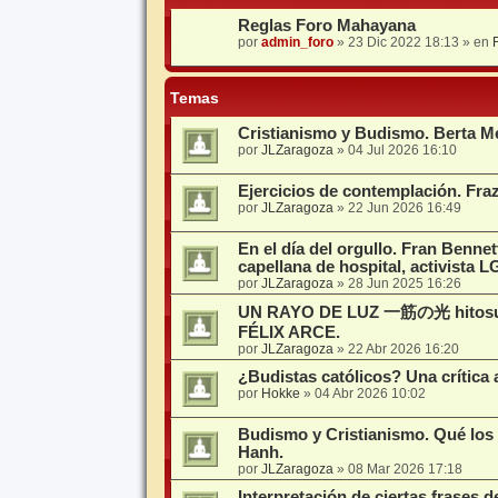
Reglas Foro Mahayana
por
admin_foro
»
23 Dic 2022 18:13
» en
Temas
Cristianismo y Budismo. Berta M
por
JLZaragoza
»
04 Jul 2026 16:10
Ejercicios de contemplación. Fraz
por
JLZaragoza
»
22 Jun 2026 16:49
En el día del orgullo. Fran Bennet
capellana de hospital, activista 
por
JLZaragoza
»
28 Jun 2025 16:26
UN RAYO DE LUZ 一筋の光 hitosuj
FÉLIX ARCE.
por
JLZaragoza
»
22 Abr 2026 16:20
¿Budistas católicos? Una crítica a
por
Hokke
»
04 Abr 2026 10:02
Budismo y Cristianismo. Qué los
Hanh.
por
JLZaragoza
»
08 Mar 2026 17:18
Interpretación de ciertas frases d