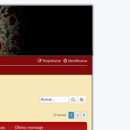
Registrarse
Identificarse
Buscar
Búsqueda avanzada
1
2
Siguiente
22 temas
tas
Último mensaje