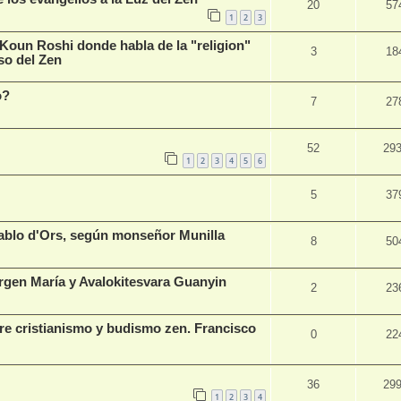
20
57
1
2
3
Koun Roshi donde habla de la "religion"
3
18
so del Zen
o?
7
27
52
29
1
2
3
4
5
6
5
37
Pablo d'Ors, según monseñor Munilla
8
50
Virgen María y Avalokitesvara Guanyin
2
23
re cristianismo y budismo zen. Francisco
0
22
36
29
1
2
3
4