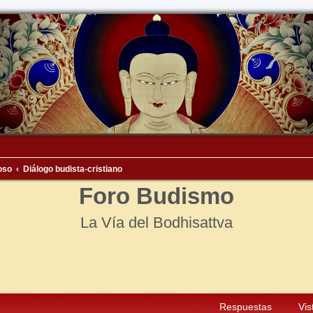
ioso
Diálogo budista-cristiano
Foro Budismo
La Vía del Bodhisattva
squeda avanzada
Respuestas
Vis