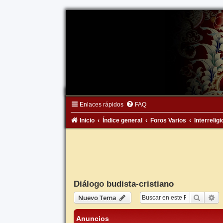
Enlaces rápidos
FAQ
Inicio
Índice general
Foros Varios
Interrelig
Diálogo budista-cristiano
Buscar
Bú
Nuevo Tema
Anuncios