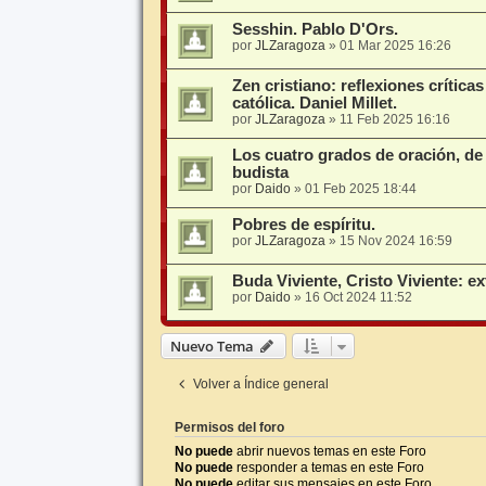
Sesshin. Pablo D'Ors.
por
JLZaragoza
»
01 Mar 2025 16:26
Zen cristiano: reflexiones crítica
católica. Daniel Millet.
por
JLZaragoza
»
11 Feb 2025 16:16
Los cuatro grados de oración, de 
budista
por
Daido
»
01 Feb 2025 18:44
Pobres de espíritu.
por
JLZaragoza
»
15 Nov 2024 16:59
Buda Viviente, Cristo Viviente: e
por
Daido
»
16 Oct 2024 11:52
Nuevo Tema
Volver a Índice general
Permisos del foro
No puede
abrir nuevos temas en este Foro
No puede
responder a temas en este Foro
No puede
editar sus mensajes en este Foro