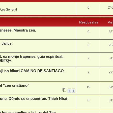
0
24
Foro General
Respuestas
Vis
eneses. Maestra zen.
0
35
 Jalics.
6
26
t, ex monje trapense, guía espiritual,
2
31
LGBTQ+.
i no hikari CAMINO DE SANTIAGO.
2
27
l "zen cristiano"
15
67
1
2
 une. Dónde se encuentran. Thich Nhat
0
31
e los evangelios a la Luz del Zen