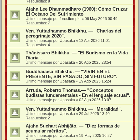
Respuestas:
8
Ajahn Lee Dhammadharo (1960): Cómo Cruzar
El Océano Del Sufrimiento
Último mensaje por
foresttemple
«
06 May 2026 00:49
Respuestas:
7
Ven. Yuttadhammo Bhikkhu. — "Charlas del
peregrinaje 2020".
Último mensaje por
Upasaka
«
12 Abr 2026 11:01
Respuestas:
4
Ṭhānissaro Bhikkhu. — "El Budismo en la Vida
Diaria".
Último mensaje por
Upasaka
«
20 Ago 2025 23:54
Buddhadāsa Bhikkhu. — "VIVIR EN EL
PRESENTE, SIN PASADO, SIN FUTURO".
Último mensaje por
Upasaka
«
19 Ago 2025 15:24
Arruda, Roberto Thomas.— "Conceptos
budistas fundamentales - En el lenguaje actual".
Último mensaje por
Upasaka
«
02 Ago 2025 13:07
Ven. Yuttadhammo Bhikkhu. — "Moralidad".
Último mensaje por
Upasaka
«
29 Jul 2025 13:40
Respuestas:
2
Ajahn Suchart Abhijāto. — "Diez formas de
acumular méritos".
Último mensaje por
Upasaka
«
19 May 2025 16:27