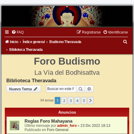
FAQ
Registrarse
Identificarse
B
Inicio
Índice general
Budismo Theravada
u
Biblioteca Theravada
s
Foro Budismo
c
La Vía del Bodhisattva
a
Biblioteca Theravada
r
Buscar
Búsqueda avanzada
Nuevo Tema
1
2
3
4
5
Siguiente
94 temas
Anuncios
Reglas Foro Mahayana
Último mensaje por
admin_foro
«
23 Dic 2022 18:13
Publicado en
Foro General