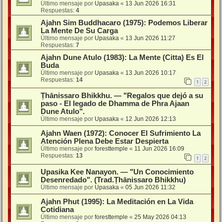
Último mensaje por
Upasaka
«
13 Jun 2026 16:31
Respuestas:
4
Ajahn Sim Buddhacaro (1975): Podemos Liberar
La Mente De Su Carga
Último mensaje por
Upasaka
«
13 Jun 2026 11:27
Respuestas:
7
Ajahn Dune Atulo (1983): La Mente (Citta) Es El
Buda
Último mensaje por
Upasaka
«
13 Jun 2026 10:17
Respuestas:
14
1
2
Ṭhānissaro Bhikkhu. — "Regalos que dejó a su
paso - El legado de Dhamma de Phra Ajaan
Dune Atulo".
Último mensaje por
Upasaka
«
12 Jun 2026 12:13
Ajahn Waen (1972): Conocer El Sufrimiento La
Atención Plena Debe Estar Despierta
Último mensaje por
foresttemple
«
11 Jun 2026 16:09
Respuestas:
13
1
2
Upasika Kee Nanayon. — "Un Conocimiento
Desenredado". (Trad.Ṭhānissaro Bhikkhu)
Último mensaje por
Upasaka
«
05 Jun 2026 11:32
Ajahn Phut (1995): La Meditación en La Vida
Cotidiana
Último mensaje por
foresttemple
«
25 May 2026 04:13