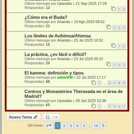
Último mensaje por
Upasaka
«
21 Sep 2025 17:29
Respuestas:
12
1
2
¿Cómo era el Buda?
Último mensaje por
Ananda
«
15 Ago 2025 08:02
Respuestas:
21
1
2
3
Los límites de Avihimsa/Ahimsa
Último mensaje por
Ananda
«
25 Jul 2025 10:52
Respuestas:
15
1
2
La práctica, ¿es fácil o difícil?
Último mensaje por
Ananda
«
23 Jul 2025 05:15
Respuestas:
20
1
2
3
El kamma: definición y tipos.
Último mensaje por
adminFM
«
22 Jul 2025 17:17
Respuestas:
88
1
6
7
8
9
…
Centros y Monasterios Theravada en el área de
Madrid?
Último mensaje por
Upasaka
«
28 Jun 2025 23:36
Respuestas:
65
1
4
5
6
7
…
Nuevo Tema
Página
1
de
14
1
2
3
4
5
14
Siguiente
266 temas
…