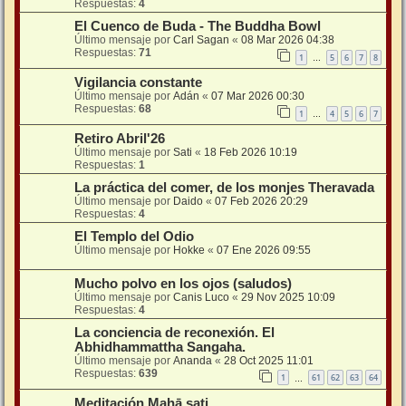
Respuestas:
4
El Cuenco de Buda - The Buddha Bowl
Último mensaje por
Carl Sagan
«
08 Mar 2026 04:38
Respuestas:
71
1
5
6
7
8
…
Vigilancia constante
Último mensaje por
Adán
«
07 Mar 2026 00:30
Respuestas:
68
1
4
5
6
7
…
Retiro Abril'26
Último mensaje por
Sati
«
18 Feb 2026 10:19
Respuestas:
1
La práctica del comer, de los monjes Theravada
Último mensaje por
Daido
«
07 Feb 2026 20:29
Respuestas:
4
El Templo del Odio
Último mensaje por
Hokke
«
07 Ene 2026 09:55
Mucho polvo en los ojos (saludos)
Último mensaje por
Canis Luco
«
29 Nov 2025 10:09
Respuestas:
4
La conciencia de reconexión. El
Abhidhammattha Sangaha.
Último mensaje por
Ananda
«
28 Oct 2025 11:01
Respuestas:
639
1
61
62
63
64
…
Meditación Mahā sati.