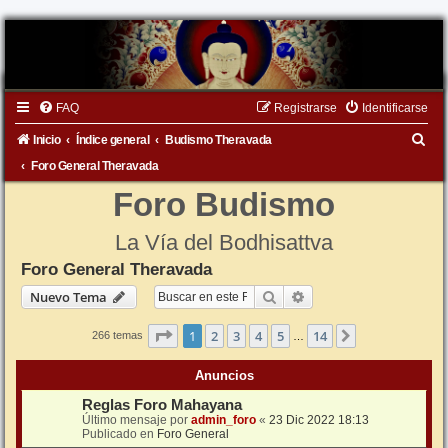
FAQ
Registrarse
Identificarse
B
Inicio
Índice general
Budismo Theravada
u
Foro General Theravada
s
Foro Budismo
c
La Vía del Bodhisattva
a
Foro General Theravada
r
Buscar
Búsqueda avanzada
Nuevo Tema
Página
1
de
14
1
2
3
4
5
14
Siguiente
266 temas
…
Anuncios
Reglas Foro Mahayana
Último mensaje por
admin_foro
«
23 Dic 2022 18:13
Publicado en
Foro General