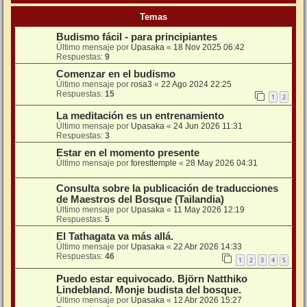
Temas
Budismo fácil - para principiantes
Último mensaje por
Upasaka
«
18 Nov 2025 06:42
Respuestas:
9
Comenzar en el budismo
Último mensaje por
rosa3
«
22 Ago 2024 22:25
Respuestas:
15
1
2
La meditación es un entrenamiento
Último mensaje por
Upasaka
«
24 Jun 2026 11:31
Respuestas:
3
Estar en el momento presente
Último mensaje por
foresttemple
«
28 May 2026 04:31
Consulta sobre la publicación de traducciones
de Maestros del Bosque (Tailandia)
Último mensaje por
Upasaka
«
11 May 2026 12:19
Respuestas:
5
El Tathagata va más allá.
Último mensaje por
Upasaka
«
22 Abr 2026 14:33
Respuestas:
46
1
2
3
4
5
Puedo estar equivocado. Björn Natthiko
Lindebland. Monje budista del bosque.
Último mensaje por
Upasaka
«
12 Abr 2026 15:27