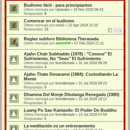
Budismo fácil - para principiantes
Último mensaje por
Upasaka
«
18 Nov 2025 06:42
Respuestas:
9
Comenzar en el budismo
Último mensaje por
rosa3
«
22 Ago 2024 22:25
Respuestas:
15
1
2
Reglas subforo Biblioteca Theravada
Último mensaje por
adminFM
«
07 Feb 2020 21:11
Ajahn Chah Subhaddo (1978) : "Conoce" El
Sufrimiento, No "Seas" El Sufrimiento
Último mensaje por
foresttemple
«
31 Jul 2026 09:26
Respuestas:
4
Ajahn Thate Desaransi (1984): Custodiando La
Mente
Último mensaje por
foresttemple
«
31 Jul 2026 09:23
Respuestas:
5
Dhamma Del Monje Dhutanga Renegado (1980)
Último mensaje por
foresttemple
«
22 Jul 2026 16:12
Respuestas:
5
Luang Pu Sao Kantasilo: El Poder De Buddho
Último mensaje por
foresttemple
«
15 Jul 2026 07:09
Respuestas:
5
La meditación es un entrenamiento