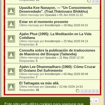
Respuestas:
13
1
2
Upasika Kee Nanayon. — "Un Conocimiento
Desenredado". (Trad.Ṭhānissaro Bhikkhu)
Último mensaje por
Upasaka
«
05 Jun 2026 11:32
Estar en el momento presente
Último mensaje por
foresttemple
«
28 May 2026 04:31
Ajahn Phut (1995): La Meditación en La Vida
Cotidiana
Último mensaje por
foresttemple
«
25 May 2026 04:13
Respuestas:
8
Consulta sobre la publicación de traducciones
de Maestros del Bosque (Tailandia)
Último mensaje por
Upasaka
«
11 May 2026 12:19
Respuestas:
5
Ajahn Lee Dhammadharo (1960): Cómo Cruzar
El Océano Del Sufrimiento
Último mensaje por
foresttemple
«
06 May 2026 00:49
Respuestas:
7
El Tathagata va más allá.
Último mensaje por
Upasaka
«
22 Abr 2026 14:33
Respuestas:
46
1
2
3
4
5
Ir a
Este sitio web utiliza cookies para asegurar que