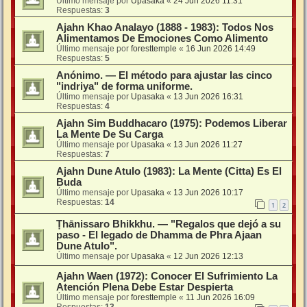
Último mensaje por
Upasaka
«
24 Jun 2026 11:31
Respuestas:
3
Ajahn Khao Analayo (1888 - 1983): Todos Nos
Alimentamos De Emociones Como Alimento
Último mensaje por
foresttemple
«
16 Jun 2026 14:49
Respuestas:
5
Anónimo. — El método para ajustar las cinco
"indriya" de forma uniforme.
Último mensaje por
Upasaka
«
13 Jun 2026 16:31
Respuestas:
4
Ajahn Sim Buddhacaro (1975): Podemos Liberar
La Mente De Su Carga
Último mensaje por
Upasaka
«
13 Jun 2026 11:27
Respuestas:
7
Ajahn Dune Atulo (1983): La Mente (Citta) Es El
Buda
Último mensaje por
Upasaka
«
13 Jun 2026 10:17
Respuestas:
14
1
2
Ṭhānissaro Bhikkhu. — "Regalos que dejó a su
paso - El legado de Dhamma de Phra Ajaan
Dune Atulo".
Último mensaje por
Upasaka
«
12 Jun 2026 12:13
Ajahn Waen (1972): Conocer El Sufrimiento La
Atención Plena Debe Estar Despierta
Último mensaje por
foresttemple
«
11 Jun 2026 16:09