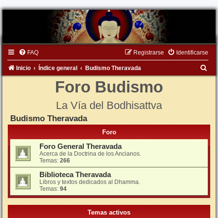
FAQ
Registrarse
Identificarse
B
Inicio
Índice general
Budismo Theravada
u
Foro Budismo
s
La Vía del Bodhisattva
c
Budismo Theravada
a
r
Foro
Foro General Theravada
Acerca de la Doctrina de los Ancianos.
Temas:
266
Biblioteca Theravada
Libros y textos dedicados al Dhamma.
Temas:
94
Temas activos