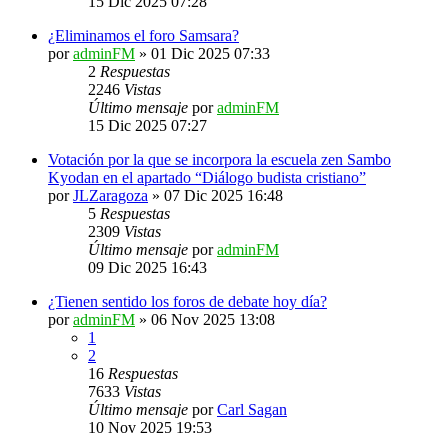
15 Dic 2025 07:28
¿Eliminamos el foro Samsara?
por
adminFM
»
01 Dic 2025 07:33
2
Respuestas
2246
Vistas
Último mensaje
por
adminFM
15 Dic 2025 07:27
Votación por la que se incorpora la escuela zen Sambo
Kyodan en el apartado “Diálogo budista cristiano”
por
JLZaragoza
»
07 Dic 2025 16:48
5
Respuestas
2309
Vistas
Último mensaje
por
adminFM
09 Dic 2025 16:43
¿Tienen sentido los foros de debate hoy día?
por
adminFM
»
06 Nov 2025 13:08
1
2
16
Respuestas
7633
Vistas
Último mensaje
por
Carl Sagan
10 Nov 2025 19:53