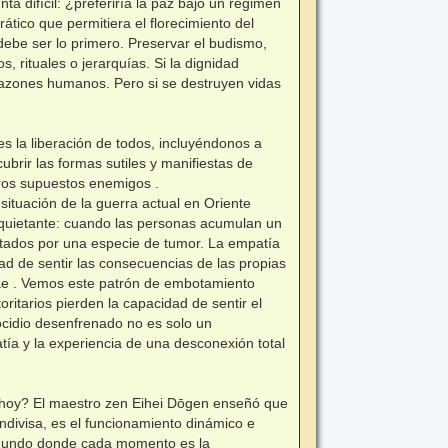
a difícil: ¿preferiría la paz bajo un régimen
ático que permitiera el florecimiento del
ebe ser lo primero. Preservar el budismo,
, rituales o jerarquías. Si la dignidad
azones humanos. Pero si se destruyen vidas
es la liberación de todos, incluyéndonos a
brir las formas sutiles y manifiestas de
ros supuestos enemigos .
 situación de la guerra actual en Oriente
inquietante: cuando las personas acumulan un
tados por una especie de tumor. La empatía
ad de sentir las consecuencias de las propias
rae . Vemos este patrón de embotamiento
ritarios pierden la capacidad de sentir el
ocidio desenfrenado no es solo un
tía y la experiencia de una desconexión total
o hoy? El maestro zen Eihei Dōgen enseñó que
 indivisa, es el funcionamiento dinámico e
un mundo donde cada momento es la