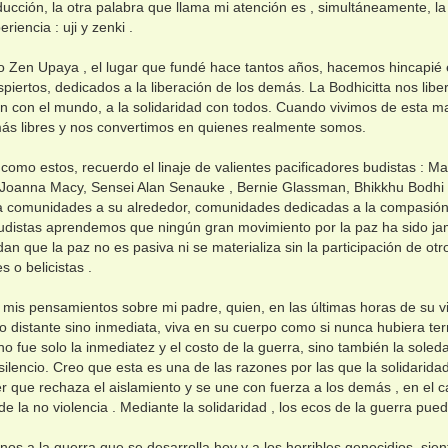
ducción, la otra palabra que llama mi atención es , simultáneamente, la
riencia : uji y zenki .
o Zen Upaya , el lugar que fundé hace tantos años, hacemos hincapié en 
piertos, dedicados a la liberación de los demás. La Bodhicitta nos libe
ión con el mundo, a la solidaridad con todos. Cuando vivimos de esta m
ás libres y nos convertimos en quienes realmente somos.
como estos, recuerdo el linaje de valientes pacificadores budistas : M
 Joanna Macy, Sensei Alan Senauke , Bernie Glassman, Bhikkhu Bodhi 
a comunidades a su alrededor, comunidades dedicadas a la compasión, la
distas aprendemos que ningún gran movimiento por la paz ha sido ja
an que la paz no es pasiva ni se materializa sin la participación de ot
s o belicistas .
 mis pensamientos sobre mi padre, quien, en las últimas horas de su vid
o distante sino inmediata, viva en su cuerpo como si nunca hubiera t
 fue solo la inmediatez y el costo de la guerra, sino también la sole
 silencio. Creo que esta es una de las razones por las que la solidari
r que rechaza el aislamiento y se une con fuerza a los demás , en el c
 de la no violencia . Mediante la solidaridad , los ecos de la guerra pue
rnos a la guerra que se desarrolla hoy y a los horribles genocidios, s