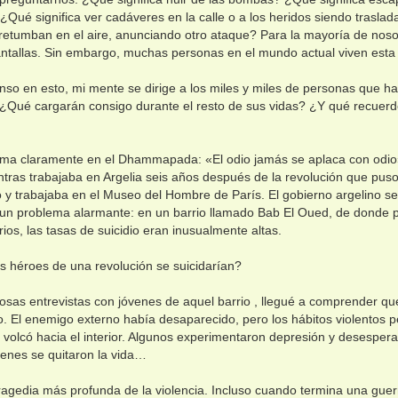
Qué significa ver cadáveres en la calle o a los heridos siendo traslad
 retumban en el aire, anunciando otro ataque? Para la mayoría de noso
ntallas. Sin embargo, muchas personas en el mundo actual viven esta 
so en esto, mi mente se dirige a los miles y miles de personas que han 
 ¿Qué cargarán consigo durante el resto de sus vidas? ¿Y qué recuerd
irma claramente en el Dhammapada: «El odio jamás se aplaca con odio
tras trabajaba en Argelia seis años después de la revolución que puso f
 y trabajaba en el Museo del Hombre de París. El gobierno argelino s
a un problema alarmante: en un barrio llamado Bab El Oued, de donde
rios, las tasas de suicidio eran inusualmente altas.
s héroes de una revolución se suicidarían?
sas entrevistas con jóvenes de aquel barrio , llegué a comprender que 
do. El enemigo externo había desaparecido, pero los hábitos violentos pe
e volcó hacia el interior. Algunos experimentaron depresión y desesper
enes se quitaron la vida…
tragedia más profunda de la violencia. Incluso cuando termina una guer