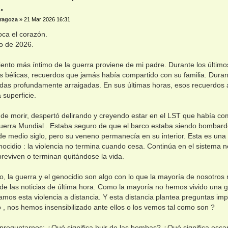
.
ragoza
»
21 Mar 2026 16:31
oca el corazón.
o de 2026.
ento más íntimo de la guerra proviene de mi padre. Durante los último
s bélicas, recuerdos que jamás había compartido con su familia. Duran
idas profundamente arraigadas. En sus últimas horas, esos recuerdos 
 superficie.
de morir, despertó delirando y creyendo estar en el LST que había c
erra Mundial . Estaba seguro de que el barco estaba siendo bombard
e medio siglo, pero su veneno permanecía en su interior. Esta es una
nocidio : la violencia no termina cuando cesa. Continúa en el sistema n
reviven o terminan quitándose la vida.
, la guerra y el genocidio son algo con lo que la mayoría de nosotros n
 de las noticias de última hora. Como la mayoría no hemos vivido una g
mos esta violencia a distancia. Y esta distancia plantea preguntas imp
o , nos hemos insensibilizado ante ellos o los vemos tal como son ?
reguntarnos: ¿Qué significa huir de las bombas? ¿Qué significa escap