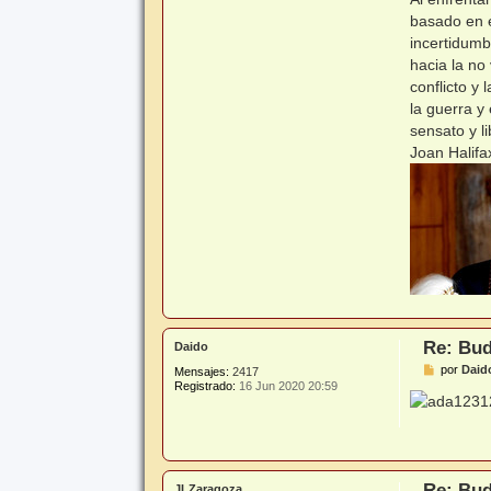
basado en e
incertidumb
hacia la no
conflicto y
la guerra y
sensato y l
Joan Halifa
Re: Bud
Daido
M
por
Daid
Mensajes:
2417
e
Registrado:
16 Jun 2020 20:59
n
s
a
j
e
Re: Bud
JLZaragoza