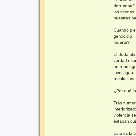
derrumba? ¿
las sirenas
nuestras pa
Cuando pien
genocidio .
muerte?
El Buda af
verdad mien
antropólogo
investigar
revoluciona
¿Por qué lo
Tras numero
interioriza
violencia s
estaban qui
Esta es la 