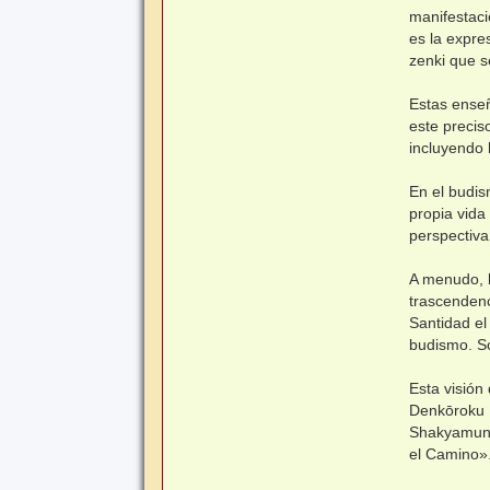
manifestaci
es la expre
zenki que s
Estas ense
este precis
incluyendo l
En el budis
propia vida
perspectiv
A menudo, l
trascendenc
Santidad el
budismo. So
Esta visión 
Denkōroku ,
Shakyamuni 
el Camino».