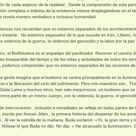
ón de cada aspecto de la realidad . Desde la comprensión de esta pers
sión completa e indivisa de la existencia misma desplegándose en el ti
e revela nuestra verdadera e inclusiva humanidad.
ñanzas nos recuerdan que no estamos separados de los acontecimient
o instante . No estamos separados de lo que sucede en Irán, Líbano, Isr
a violencia de la guerra, la violencia del genocidio y la labor por la paz 
mo, el Bodhisattva es el arquetipo del pacificador. Recorrer el camino 
 es inseparable del tiempo y de las vidas y actividades de todos los se
a, podemos comprender que no estamos separados de las acciones de 
a gente imagina que el budismo se centra principalmente en la iluminac
ia o la liberación del ciclo del sufrimiento. Pero mis maestros zen , T
 Dalai Lama y muchos otros, han sido inequívocos: un budismo que se 
mos parte de un mismo cuerpo, con la violencia, la guerra, el genocidi
de interconexión , inclusión e inmediatez se refleja en todas partes de la
 escrito por Keizan Jōkin , la primera historia del despertar de los anc
. Al ver la estrella de la mañana, Buda exclamó: «Yo, la gran tierra 
 Nótese lo que Buda no dijo. No dijo: « He alcanzado la iluminación». D