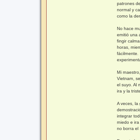
patrones de
normal y ca
como la der
No hace muc
emitió una 
fingir calm
horas, mien
fácilmente.
experiment
Mi maestro,
Vietnam, se
el suyo. Al
ira y la tr
A veces, la
demostraci
integrar to
miedo e ira
no borra el