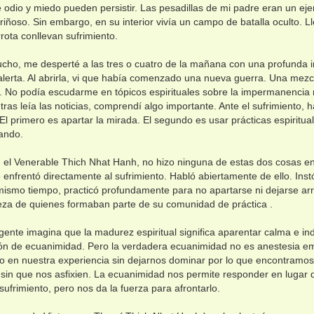
 odio y miedo pueden persistir. Las pesadillas de mi padre eran un ej
riñoso. Sin embargo, en su interior vivía un campo de batalla oculto. L
rota conllevan sufrimiento.
ho, me desperté a las tres o cuatro de la mañana con una profunda 
alerta. Al abrirla, vi que había comenzado una nueva guerra. Una mezc
a. No podía escudarme en tópicos espirituales sobre la impermanencia 
tras leía las noticias, comprendí algo importante. Ante el sufrimiento
 El primero es apartar la mirada. El segundo es usar prácticas espiritua
ando.
 el Venerable Thich Nhat Hanh, no hizo ninguna de estas dos cosas en
 enfrentó directamente al sufrimiento. Habló abiertamente de ello. In
 mismo tiempo, practicó profundamente para no apartarse ni dejarse arrast
isteza de quienes formaban parte de su comunidad de práctica .
 gente imagina que la madurez espiritual significa aparentar calma e ind
ón de ecuanimidad. Pero la verdadera ecuanimidad no es anestesia em
do en nuestra experiencia sin dejarnos dominar por lo que encontramos
 sin que nos asfixien. La ecuanimidad nos permite responder en lugar 
 sufrimiento, pero nos da la fuerza para afrontarlo.