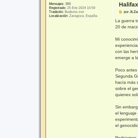
Halifax
Mensajes:
355
Registrado:
25 Ene 2024 10:59
M
por
JLZa
Tradición:
Budismo zen
e
Localización:
Zaragoza. España.
n
La guerra t
s
20 de marz
a
j
e
Mi conocimi
experiencia
con las her
emerge a la
Poco antes 
Segunda Gu
hacía más d
sobre el ge
quienes sob
Sin embargo
el lenguaje
experimenta
el genocidi
Podríamos p