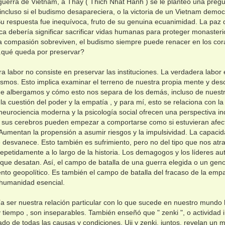
guerra de Vietnam, a Thay ( Thich Nhat Hanh ) se le planteó una pregunt
incluso si el budismo desapareciera, o la victoria de un Vietnam democr
 respuesta fue inequívoca, fruto de su genuina ecuanimidad. La paz d
ca debería significar sacrificar vidas humanas para proteger monasterios
a compasión sobreviven, el budismo siempre puede renacer en los cor
qué queda por preservar?
a labor no consiste en preservar las instituciones. La verdadera labor 
smos. Esto implica examinar el terreno de nuestra propia mente y descu
ue albergamos y cómo esto nos separa de los demás, incluso de nuest
la cuestión del poder y la empatía , y para mí, esto se relaciona con la
neurociencia moderna y la psicología social ofrecen una perspectiva 
, sus cerebros pueden empezar a comportarse como si estuvieran afec
Aumentan la propensión a asumir riesgos y la impulsividad. La capacid
 desvanece. Esto también es sufrimiento, pero no del tipo que nos at
epetidamente a lo largo de la historia. Los demagogos y los líderes auto
 que desatan. Así, el campo de batalla de una guerra elegida o un gen
nto geopolítico. Es también el campo de batalla del fracaso de la empa
 humanidad esencial.
a ser nuestra relación particular con lo que sucede en nuestro mund
r y tiempo , son inseparables. También enseñó que " zenki ", o actividad
ado de todas las causas y condiciones. Uji y zenki, juntos, revelan 