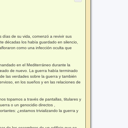
s días de su vida, comenzó a revivir sus
te décadas los había guardado en silencio,
afloraron como una infección oculta que
omandado en el Mediterráneo durante la
eado de nuevo. La guerra había terminado
 de las verdades sobre la guerra y también
ervioso, en los sueños y en las relaciones de
os topamos a través de pantallas, titulares y
uerra o un genocidio directos ,
ortantes: ¿estamos trivializando la guerra y
ar de los escombros de un edificio que se