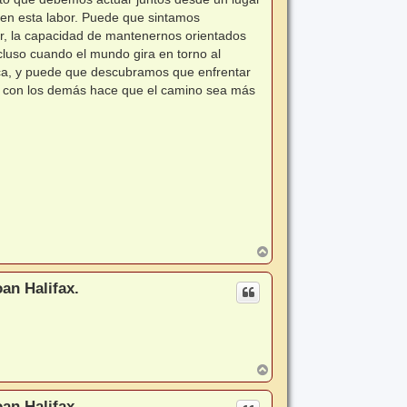
 en esta labor. Puede que sintamos
or, la capacidad de mantenernos orientados
incluso cuando el mundo gira en torno al
erca, y puede que descubramos que enfrentar
nte con los demás hace que el camino sea más
A
r
r
an Halifax.
i
b
a
A
r
r
an Halifax.
i