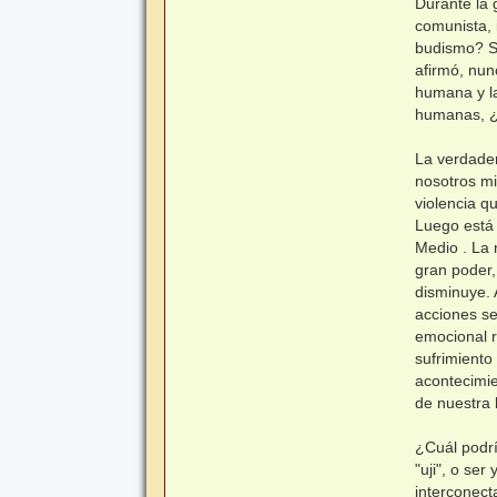
Durante la 
comunista, 
budismo? Su
afirmó, nun
humana y l
humanas, ¿
La verdader
nosotros mi
violencia q
Luego está 
Medio . La 
gran poder
disminuye. 
acciones se
emocional r
sufrimiento
acontecimie
de nuestra
¿Cuál podrí
"uji", o se
interconect