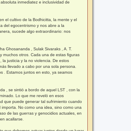
 absoluta inmediatez e inclusividad de
el cultivo de la Bodhicitta, la mente y el
ra del egocentrismo y nos abre a la
anera, sucede algo extraordinario: nos
aha Ghosananda , Sulak Sivaraks , A. T.
y muchos otros. Cada una de estas figuras
 justicia y la no violencia. De estos
más llevado a cabo por una sola persona.
ros . Estamos juntos en esto, ya seamos
a , se sintió a bordo de aquel LST , con la
erminado. Lo que me reveló en esos
dad que puede generar tal sufrimiento cuando
dad importa. No como una idea, sino como una
aso de las guerras y genocidios actuales, en
den acallarse.
iento que debemos actuar juntos desde un lugar