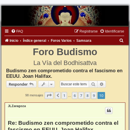
FAQ
Registrarse
Identificarse
B
Inicio
Índice general
Foros Varios
Samsara
u
Foro Budismo
s
La Vía del Bodhisattva
c
Budismo zen comprometido contra el fascismo en
a
EEUU. Joan Halifax.
r
Buscar
Búsqueda ava
Responder
Página
10
de
10
1
6
7
8
9
10
Anterior
98 mensajes
…
JLZaragoza
Re: Budismo zen comprometido contra el
fascismo en EEUU. Joan Halifax.