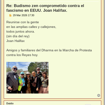
a
Re: Budismo zen comprometido contra el
fascismo en EEUU. Joan Halifax.
M
29 Mar 2026 17:30
e
n
Reunirse con la gente
s
en las amplias calles y callejones,
a
j
todos juntos ahora.
e
(sin día del rey)
Joan Halifax
Amigos y familiares del Dharma en la Marcha de Protesta
contra los Reyes hoy.
A
r
r
Daido
i