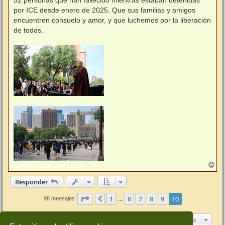
e
por ICE desde enero de 2025. Que sus familias y amigos
encuentren consuelo y amor, y que luchemos por la liberación
de todos.
A
r
r
Responder
i
b
Página
10
de
10
1
6
7
8
9
10
Anterior
98 mensajes
…
a
Ir a