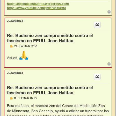
https://elpicodelosbuitres.wordpress.com/
https://www.youtube.com/@darueltuerto
A
r
r
JLZaragoza
i
b
a
Re: Budismo zen comprometido contra el
fascismo en EEUU. Joan Halifax.
M
21 Jun 2026 22:51
e
n
s
Así es.
a
j
A
e
r
r
JLZaragoza
i
b
a
Re: Budismo zen comprometido contra el
fascismo en EEUU. Joan Halifax.
M
05 Jul 2026 16:13
e
n
Esta mañana, el maestro zen del Centro de Meditación Zen
s
de Minnesota, Ben Connelly, ayudó a oficiar un funeral por las
a
j
52 personas que han fallecido mientras estaban detenidas