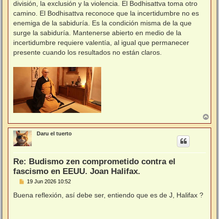
división, la exclusión y la violencia. El Bodhisattva toma otro
camino. El Bodhisattva reconoce que la incertidumbre no es
enemiga de la sabiduría. Es la condición misma de la que
surge la sabiduría. Mantenerse abierto en medio de la
incertidumbre requiere valentía, al igual que permanecer
presente cuando los resultados no están claros.
A
r
r
Daru el tuerto
i
b
a
Re: Budismo zen comprometido contra el
fascismo en EEUU. Joan Halifax.
M
19 Jun 2026 10:52
e
n
Buena reflexión, así debe ser, entiendo que es de J, Halifax ?
s
a
j
e