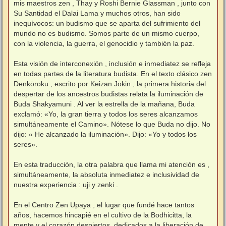
mis maestros zen , Thay y Roshi Bernie Glassman , junto con
Su Santidad el Dalai Lama y muchos otros, han sido
inequívocos: un budismo que se aparta del sufrimiento del
mundo no es budismo. Somos parte de un mismo cuerpo,
con la violencia, la guerra, el genocidio y también la paz.
Esta visión de interconexión , inclusión e inmediatez se refleja
en todas partes de la literatura budista. En el texto clásico zen
Denkōroku , escrito por Keizan Jōkin , la primera historia del
despertar de los ancestros budistas relata la iluminación de
Buda Shakyamuni . Al ver la estrella de la mañana, Buda
exclamó: «Yo, la gran tierra y todos los seres alcanzamos
simultáneamente el Camino». Nótese lo que Buda no dijo. No
dijo: « He alcanzado la iluminación». Dijo: «Yo y todos los
seres».
En esta traducción, la otra palabra que llama mi atención es ,
simultáneamente, la absoluta inmediatez e inclusividad de
nuestra experiencia : uji y zenki .
En el Centro Zen Upaya , el lugar que fundé hace tantos
años, hacemos hincapié en el cultivo de la Bodhicitta, la
mente y el corazón despiertos, dedicados a la liberación de