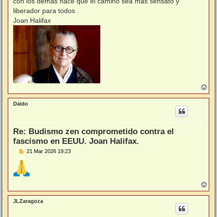
con los demás hace que el camino sea más sensato y
liberador para todos .
Joan Halifax
A
r
r
Daido
i
b
a
Re: Budismo zen comprometido contra el
fascismo en EEUU. Joan Halifax.
M
21 Mar 2026 19:23
e
n
s
a
j
A
e
r
r
JLZaragoza
i
b