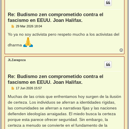
b
a
Re: Budismo zen comprometido contra el
fascismo en EEUU. Joan Halifax.
M
29 Mar 2026 18:04
e
n
Yo ya no soy activista pero respeto mucho a los activistas del
s
a
dharma
j
e
A
r
r
JLZaragoza
i
b
a
Re: Budismo zen comprometido contra el
fascismo en EEUU. Joan Halifax.
M
17 Jun 2026 15:57
e
n
Muchas de las crisis que enfrentamos hoy surgen de la ilusión
s
de certeza. Los individuos se aferran a identidades rígidas,
a
j
las comunidades se aferran a narrativas fijas y las naciones
e
defienden ideologías arraigadas. El miedo busca la certeza
porque esta parece ofrecer seguridad. Sin embargo, la
certeza a menudo se convierte en el fundamento de la