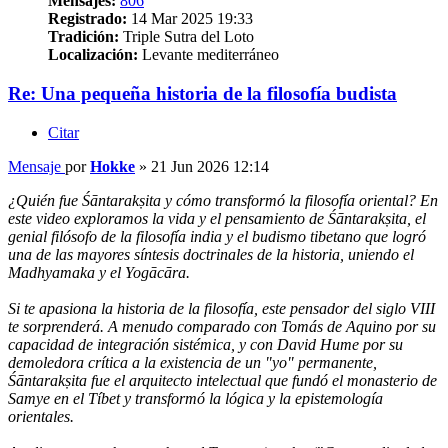
Mensajes:
806
Registrado:
14 Mar 2025 19:33
Tradición:
Triple Sutra del Loto
Localización:
Levante mediterráneo
Re: Una pequeña historia de la filosofía budista
Citar
Mensaje
por
Hokke
»
21 Jun 2026 12:14
¿Quién fue Śāntarakṣita y cómo transformó la filosofía oriental? En
este video exploramos la vida y el pensamiento de Śāntarakṣita, el
genial filósofo de la filosofía india y el budismo tibetano que logró
una de las mayores síntesis doctrinales de la historia, uniendo el
Madhyamaka y el Yogācāra.
Si te apasiona la historia de la filosofía, este pensador del siglo VIII
te sorprenderá. A menudo comparado con Tomás de Aquino por su
capacidad de integración sistémica, y con David Hume por su
demoledora crítica a la existencia de un "yo" permanente,
Śāntarakṣita fue el arquitecto intelectual que fundó el monasterio de
Samye en el Tíbet y transformó la lógica y la epistemología
orientales.