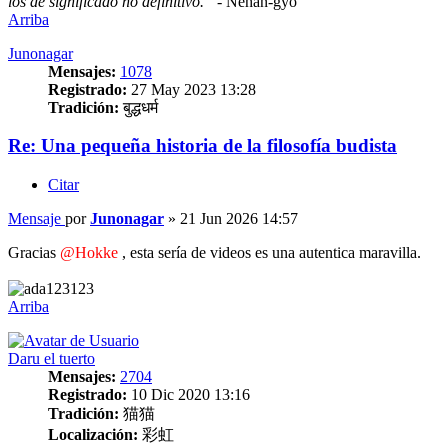
los de significado no definitivo.”
- Nehan-gyō
Arriba
Junonagar
Mensajes:
1078
Registrado:
27 May 2023 13:28
Tradición:
बुद्धधर्म
Re: Una pequeña historia de la filosofía budista
Citar
Mensaje
por
Junonagar
»
21 Jun 2026 14:57
Gracias
@Hokke
, esta sería de videos es una autentica maravilla.
Arriba
Daru el tuerto
Mensajes:
2704
Registrado:
10 Dic 2020 13:16
Tradición:
猫猫
Localización:
彩虹