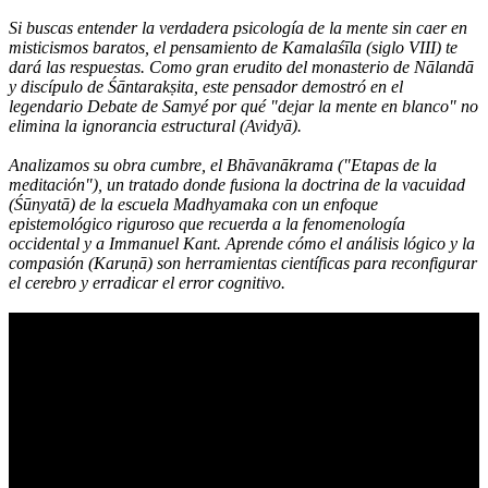
Si buscas entender la verdadera psicología de la mente sin caer en
misticismos baratos, el pensamiento de Kamalaśīla (siglo VIII) te
dará las respuestas. Como gran erudito del monasterio de Nālandā
y discípulo de Śāntarakṣita, este pensador demostró en el
legendario Debate de Samyé por qué "dejar la mente en blanco" no
elimina la ignorancia estructural (Avidyā).
Analizamos su obra cumbre, el Bhāvanākrama ("Etapas de la
meditación"), un tratado donde fusiona la doctrina de la vacuidad
(Śūnyatā) de la escuela Madhyamaka con un enfoque
epistemológico riguroso que recuerda a la fenomenología
occidental y a Immanuel Kant. Aprende cómo el análisis lógico y la
compasión (Karuṇā) son herramientas científicas para reconfigurar
el cerebro y erradicar el error cognitivo.