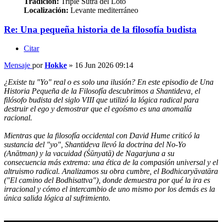
Tradición:
Triple Sutra del Loto
Localización:
Levante mediterráneo
Re: Una pequeña historia de la filosofía budista
Citar
Mensaje
por
Hokke
»
16 Jun 2026 09:14
¿Existe tu "Yo" real o es solo una ilusión? En este episodio de Una
Historia Pequeña de la Filosofía descubrimos a Shantideva, el
filósofo budista del siglo VIII que utilizó la lógica radical para
destruir el ego y demostrar que el egoísmo es una anomalía
racional.
Mientras que la filosofía occidental con David Hume criticó la
sustancia del "yo", Shantideva llevó la doctrina del No-Yo
(Anātman) y la vacuidad (Śūnyatā) de Nagarjuna a su
consecuencia más extrema: una ética de la compasión universal y el
altruismo radical. Analizamos su obra cumbre, el Bodhicaryāvatāra
("El camino del Bodhisattva"), donde demuestra por qué la ira es
irracional y cómo el intercambio de uno mismo por los demás es la
única salida lógica al sufrimiento.