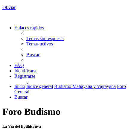
Obviar
Enlaces rápidos
Temas sin respuesta
Temas activos
Buscar
FAQ
Identificarse
Registrarse
Inicio
Índice general
Budismo Mahayana y Vajrayana
Foro
General
Buscar
Foro Budismo
La Vía del Bodhisattva