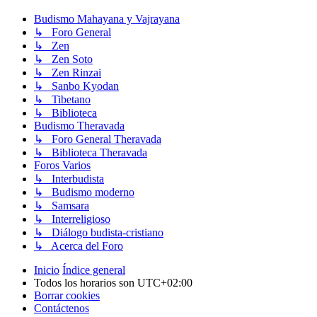
Budismo Mahayana y Vajrayana
↳ Foro General
↳ Zen
↳ Zen Soto
↳ Zen Rinzai
↳ Sanbo Kyodan
↳ Tibetano
↳ Biblioteca
Budismo Theravada
↳ Foro General Theravada
↳ Biblioteca Theravada
Foros Varios
↳ Interbudista
↳ Budismo moderno
↳ Samsara
↳ Interreligioso
↳ Diálogo budista-cristiano
↳ Acerca del Foro
Inicio
Índice general
Todos los horarios son
UTC+02:00
Borrar cookies
Contáctenos