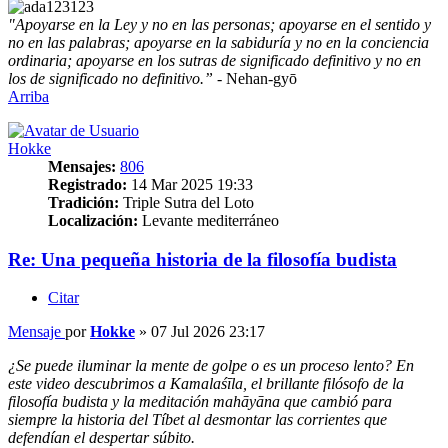
"Apoyarse en la Ley y no en las personas; apoyarse en el sentido y
no en las palabras; apoyarse en la sabiduría y no en la conciencia
ordinaria; apoyarse en los sutras de significado definitivo y no en
los de significado no definitivo.”
- Nehan-gyō
Arriba
Hokke
Mensajes:
806
Registrado:
14 Mar 2025 19:33
Tradición:
Triple Sutra del Loto
Localización:
Levante mediterráneo
Re: Una pequeña historia de la filosofía budista
Citar
Mensaje
por
Hokke
»
07 Jul 2026 23:17
¿Se puede iluminar la mente de golpe o es un proceso lento? En
este video descubrimos a Kamalaśīla, el brillante filósofo de la
filosofía budista y la meditación mahāyāna que cambió para
siempre la historia del Tíbet al desmontar las corrientes que
defendían el despertar súbito.