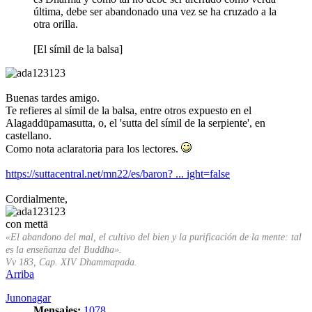
última, debe ser abandonado una vez se ha cruzado a la
otra orilla.
[El símil de la balsa]
Buenas tardes amigo.
Te refieres al símil de la balsa, entre otros expuesto en el
Alagaddūpamasutta, o, el 'sutta del símil de la serpiente', en
castellano.
Como nota aclaratoria para los lectores.
https://suttacentral.net/mn22/es/baron? ... ight=false
Cordialmente,
con mettā
«El abandono del mal, el cultivo del bien y la purificación de la mente: tal
es la enseñanza del Buddha».
Vv 183, Cap. XIV Dhammapada.
Arriba
Junonagar
Mensajes:
1078