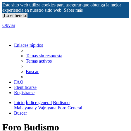
Este sitio web utiliza cookies para asegurar que obtenga la mejor
experiencia en nuestro sitio web.
Saber más
¡Lo entiendo!
Obviar
Enlaces rápidos
Temas sin respuesta
Temas activos
Buscar
FAQ
Identificarse
Registrarse
Inicio
Índice general
Budismo
Mahayana y Vajrayana
Foro General
Buscar
Foro Budismo