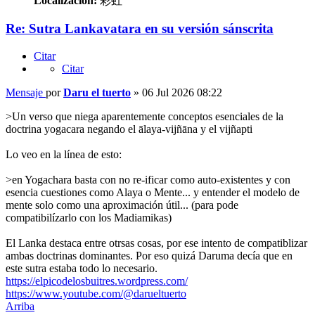
Localización:
彩虹
Re: Sutra Lankavatara en su versión sánscrita
Citar
Citar
Mensaje
por
Daru el tuerto
»
06 Jul 2026 08:22
>Un verso que niega aparentemente conceptos esenciales de la
doctrina yogacara negando el ālaya-vijñāna y el vijñapti
Lo veo en la línea de esto:
>en Yogachara basta con no re-ificar como auto-existentes y con
esencia cuestiones como Alaya o Mente... y entender el modelo de
mente solo como una aproximación útil... (para pode
compatibilízarlo con los Madiamikas)
El Lanka destaca entre otrsas cosas, por ese intento de compatiblizar
ambas doctrinas dominantes. Por eso quizá Daruma decía que en
este sutra estaba todo lo necesario.
https://elpicodelosbuitres.wordpress.com/
https://www.youtube.com/@darueltuerto
Arriba