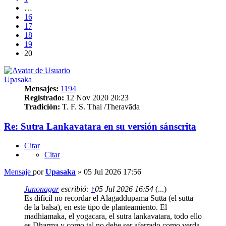
…
16
17
18
19
20
Upasaka
Mensajes:
1194
Registrado:
12 Nov 2020 20:23
Tradición:
T. F. S. Thai /Theravāda
Re: Sutra Lankavatara en su versión sánscrita
Citar
Citar
Mensaje
por
Upasaka
»
05 Jul 2026 17:56
Junonagar
escribió:
↑
05 Jul 2026 16:54
(...)
Es difícil no recordar el Alagaddūpama Sutta (el sutta
de la balsa), en este tipo de planteamiento. El
madhiamaka, el yogacara, el sutra lankavatara, todo ello
es Dharma y como tal no debe ser aferrado como verda