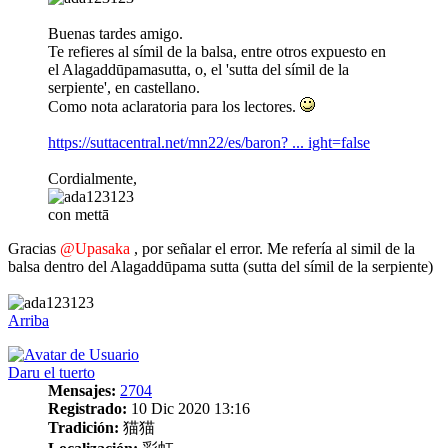
Buenas tardes amigo.
Te refieres al símil de la balsa, entre otros expuesto en
el Alagaddūpamasutta, o, el 'sutta del símil de la
serpiente', en castellano.
Como nota aclaratoria para los lectores.
https://suttacentral.net/mn22/es/baron? ... ight=false
Cordialmente,
con mettā
Gracias
@Upasaka
, por señalar el error. Me refería al simil de la
balsa dentro del Alagaddūpama sutta (sutta del símil de la serpiente)
Arriba
Daru el tuerto
Mensajes:
2704
Registrado:
10 Dic 2020 13:16
Tradición:
猫猫