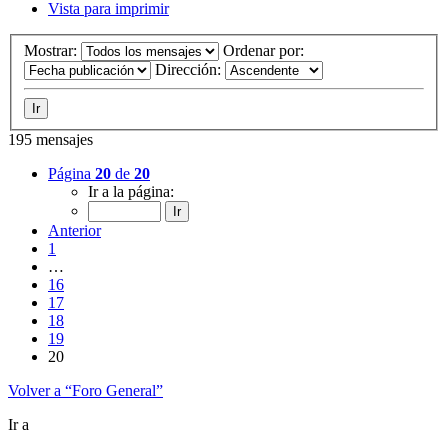
Vista para imprimir
Mostrar:
Ordenar por:
Dirección:
195 mensajes
Página
20
de
20
Ir a la página:
Anterior
1
…
16
17
18
19
20
Volver a “Foro General”
Ir a