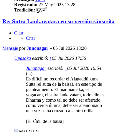
Registrado:
27 May 2023 13:28
Tradición:
बुद्धधर्म
Re: Sutra Lankavatara en su versión sánscrita
Citar
Citar
Mensaje
por
Junonagar
»
05 Jul 2026 18:20
Upasaka
escribió:
↑
05 Jul 2026 17:56
Junonagar
escribió:
↑
05 Jul 2026 16:54
(...)
Es difícil no recordar el Alagaddūpama
Sutta (el sutta de la balsa), en este tipo de
planteamiento. El madhiamaka, el
yogacara, el sutra lankavatara, todo ello es
Dharma y como tal no debe ser aferrado
como verda última, debe ser abandonado
una vez se ha cruzado a la otra orilla.
[El símil de la balsa]