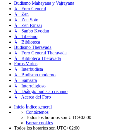
Budismo Mahayana y Vajrayana
↳ Foro General
↳ Zen
↳ Zen Soto
↳ Zen Rinzai
↳ Sanbo Kyodan
↳ Tibetano
↳ Biblioteca
Budismo Theravada
↳ Foro General Theravada
↳ Biblioteca Theravada
Foros Varios
↳ Interbudista
↳ Budismo moderno
↳ Samsara
↳ Interreligioso
↳ Diálogo budista-cristiano
↳ Acerca del Foro
Inicio
Índice general
Contáctenos
Todos los horarios son
UTC+02:00
Borrar cookies
Todos los horarios son
UTC+02:00