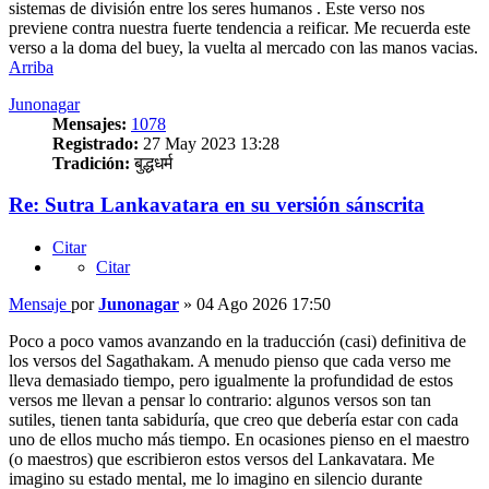
sistemas de división entre los seres humanos . Este verso nos
previene contra nuestra fuerte tendencia a reificar. Me recuerda este
verso a la doma del buey, la vuelta al mercado con las manos vacias.
Arriba
Junonagar
Mensajes:
1078
Registrado:
27 May 2023 13:28
Tradición:
बुद्धधर्म
Re: Sutra Lankavatara en su versión sánscrita
Citar
Citar
Mensaje
por
Junonagar
»
04 Ago 2026 17:50
Poco a poco vamos avanzando en la traducción (casi) definitiva de
los versos del Sagathakam. A menudo pienso que cada verso me
lleva demasiado tiempo, pero igualmente la profundidad de estos
versos me llevan a pensar lo contrario: algunos versos son tan
sutiles, tienen tanta sabiduría, que creo que debería estar con cada
uno de ellos mucho más tiempo. En ocasiones pienso en el maestro
(o maestros) que escribieron estos versos del Lankavatara. Me
imagino su estado mental, me lo imagino en silencio durante