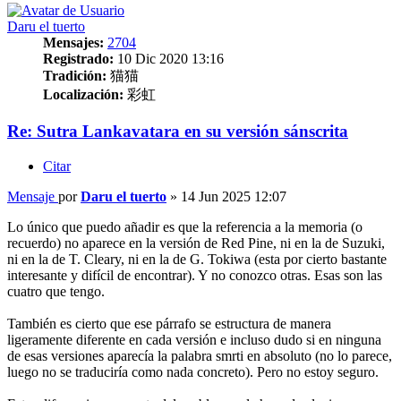
Daru el tuerto
Mensajes:
2704
Registrado:
10 Dic 2020 13:16
Tradición:
猫猫
Localización:
彩虹
Re: Sutra Lankavatara en su versión sánscrita
Citar
Mensaje
por
Daru el tuerto
»
14 Jun 2025 12:07
Lo único que puedo añadir es que la referencia a la memoria (o
recuerdo) no aparece en la versión de Red Pine, ni en la de Suzuki,
ni en la de T. Cleary, ni en la de G. Tokiwa (esta por cierto bastante
interesante y difícil de encontrar). Y no conozco otras. Esas son las
cuatro que tengo.
También es cierto que ese párrafo se estructura de manera
ligeramente diferente en cada versión e incluso dudo si en ninguna
de esas versiones aparecía la palabra smrti en absoluto (no lo parece,
luego no se traduciría como nada concreto). Pero no estoy seguro.