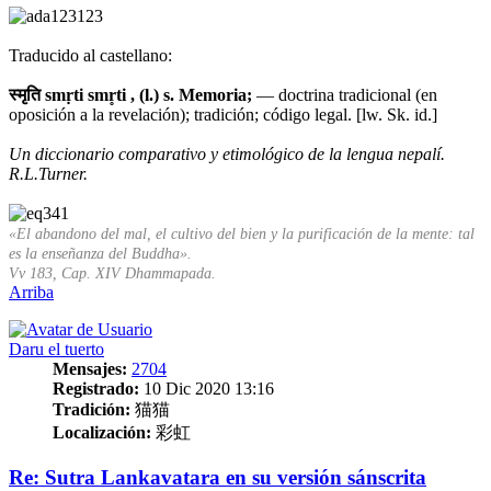
Traducido al castellano:
स्मृति smṛti smr̥ti , (l.) s. Memoria;
— doctrina tradicional (en
oposición a la revelación); tradición; código legal. [lw. Sk. id.]
Un diccionario comparativo y etimológico de la lengua nepalí.
R.L.Turner.
«El abandono del mal, el cultivo del bien y la purificación de la mente: tal
es la enseñanza del Buddha».
Vv 183, Cap. XIV Dhammapada.
Arriba
Daru el tuerto
Mensajes:
2704
Registrado:
10 Dic 2020 13:16
Tradición:
猫猫
Localización:
彩虹
Re: Sutra Lankavatara en su versión sánscrita