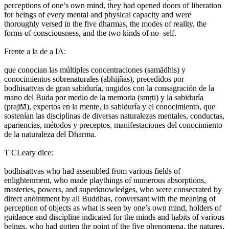
perceptions of one’s own mind, they had opened doors of liberation
for beings of every mental and physical capacity and were
thoroughly versed in the five dharmas, the modes of reality, the
forms of consciousness, and the two kinds of no–self.
Frente a la de a IA:
que conocian las múltiples concentraciones (samādhis) y
conocimientos sobrenaturales (abhijñās), precedidos por
bodhisattvas de gran sabiduría, ungidos con la consagración de la
mano del Buda por medio de la memoria (smṛti) y la sabiduría
(prajñā), expertos en la mente, la sabiduría y el conocimiento, que
sostenían las disciplinas de diversas naturalezas mentales, conductas,
apariencias, métodos y preceptos, manifestaciones del conocimiento
de la naturaleza del Dharma.
T CLeary dice:
bodhisattvas who had assembled from various fields of
enlightenment, who made playthings of numerous absorptions,
masteries, powers, and superknowledges, who were consecrated by
direct anointment by all Buddhas, conversant with the meaning of
perception of objects as what is seen by one’s own mind, holders of
guidance and discipline indicated for the minds and habits of various
beings, who had gotten the point of the five phenomena, the natures,