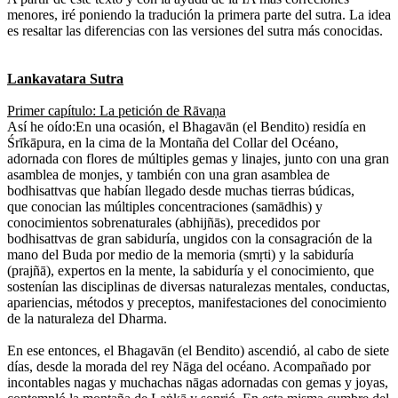
menores, iré poniendo la tradución la primera parte del sutra. La idea
es resaltar las diferencias con las versiones del sutra más conocidas.
Lankavatara Sutra
Primer capítulo: La petición de Rāvaṇa
Así he oído:En una ocasión, el Bhagavān (el Bendito) residía en
Śrīkāpura, en la cima de la Montaña del Collar del Océano,
adornada con flores de múltiples gemas y linajes, junto con una gran
asamblea de monjes, y también con una gran asamblea de
bodhisattvas que habían llegado desde muchas tierras búdicas,
que conocian las múltiples concentraciones (samādhis) y
conocimientos sobrenaturales (abhijñās), precedidos por
bodhisattvas de gran sabiduría, ungidos con la consagración de la
mano del Buda por medio de la memoria (smṛti) y la sabiduría
(prajñā), expertos en la mente, la sabiduría y el conocimiento, que
sostenían las disciplinas de diversas naturalezas mentales, conductas,
apariencias, métodos y preceptos, manifestaciones del conocimiento
de la naturaleza del Dharma.
En ese entonces, el Bhagavān (el Bendito) ascendió, al cabo de siete
días, desde la morada del rey Nāga del océano. Acompañado por
incontables nagas y muchachas nāgas adornadas con gemas y joyas,