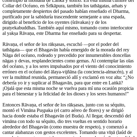
contempló la montaña de Laṅkā y sonrió. En esta misma cumbre del
Collar del Océano, en Śrīkāpura, también los tathāgatas, arhats y
completamente despiertos del pasado habían enseñado el Dharma,
purificado por la sabiduría trascendente semejante a una espada,
dirigido al beneficio de los oyentes (śrāvakas) y de los
pratyekabuddhas. También aquí mismo, tomando como interlocutor
al yakṣa Rāvaṇa, este Dharma fue enseñado para su despertar.
Rāvaṇa, el señor de los rākṣasas, escuchó —por el poder del
tathāgata— que el Bhagavān había emergido de la morada del rey
Nāga del océano, rodeado y precedido por innumerables doncellas
nāgas y devas, resplandecientes como gemas. Al contemplar las olas
del océano, y a los seres impulsados por el viento del conocimiento
erróneo en el océano del ālaya-vijñāna (la conciencia-almacén), y al
ver la multitud reunida, permaneció allí y exclamó en voz alta: “¿No
debería yo ir y suplicar al Bhagavān, para que entre en Laṅkā?
¡Ojalá que esta misma noche se vuelva para mí una ocasión propicia
para el bienestar y la felicidad de los dioses y los seres humanos!”
Entonces Rāvaṇa, el señor de los rākṣasas, junto con su séquito,
montó el Vimāna Puṣpaka (el carro aéreo de flores) y se dirigió
hacia donde estaba el Bhagavān (el Buda). Al llegar, descendió del
vimāna con todo su séquito, dio tres vueltas en sentido horario
alrededor del Bhagavān (como muestra de respeto), y comenzó a
cantar alabanzas con gestos excelentes. Tomando una vīṇā (laúd de