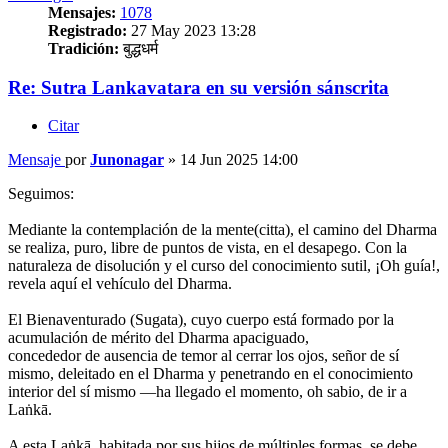
Mensajes:
1078
Registrado:
27 May 2023 13:28
Tradición:
बुद्धधर्म
Re: Sutra Lankavatara en su versión sánscrita
Citar
Mensaje
por
Junonagar
»
14 Jun 2025 14:00
Seguimos:
Mediante la contemplación de la mente(citta), el camino del Dharma
se realiza, puro, libre de puntos de vista, en el desapego. Con la
naturaleza de disolución y el curso del conocimiento sutil, ¡Oh guía!,
revela aquí el vehículo del Dharma.
El Bienaventurado (Sugata), cuyo cuerpo está formado por la
acumulación de mérito del Dharma apaciguado,
concededor de ausencia de temor al cerrar los ojos, señor de sí
mismo, deleitado en el Dharma y penetrando en el conocimiento
interior del sí mismo —ha llegado el momento, oh sabio, de ir a
Laṅkā.
A esta Laṅkā, habitada por sus hijos de múltiples formas, se debe