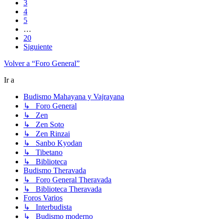
3
4
5
…
20
Siguiente
Volver a “Foro General”
Ir a
Budismo Mahayana y Vajrayana
↳ Foro General
↳ Zen
↳ Zen Soto
↳ Zen Rinzai
↳ Sanbo Kyodan
↳ Tibetano
↳ Biblioteca
Budismo Theravada
↳ Foro General Theravada
↳ Biblioteca Theravada
Foros Varios
↳ Interbudista
↳ Budismo moderno