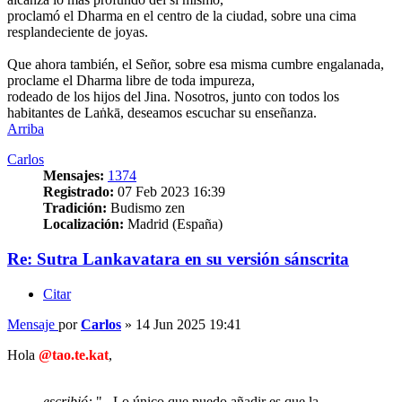
proclamó el Dharma en el centro de la ciudad, sobre una cima
resplandeciente de joyas.
Que ahora también, el Señor, sobre esa misma cumbre engalanada,
proclame el Dharma libre de toda impureza,
rodeado de los hijos del Jina. Nosotros, junto con todos los
habitantes de Laṅkā, deseamos escuchar su enseñanza.
Arriba
Carlos
Mensajes:
1374
Registrado:
07 Feb 2023 16:39
Tradición:
Budismo zen
Localización:
Madrid (España)
Re: Sutra Lankavatara en su versión sánscrita
Citar
Mensaje
por
Carlos
»
14 Jun 2025 19:41
Hola
@tao.te.kat
,
escribió:
"...Lo único que puedo añadir es que la