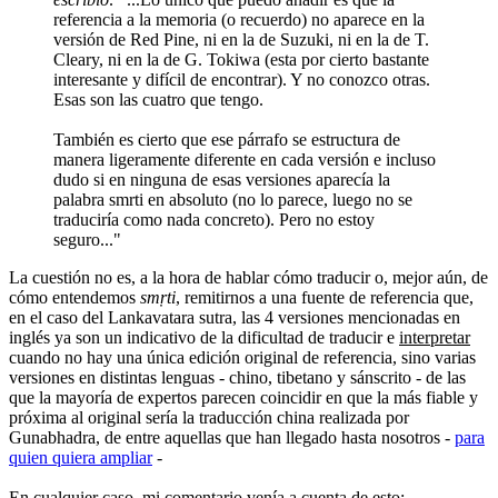
referencia a la memoria (o recuerdo) no aparece en la
versión de Red Pine, ni en la de Suzuki, ni en la de T.
Cleary, ni en la de G. Tokiwa (esta por cierto bastante
interesante y difícil de encontrar). Y no conozco otras.
Esas son las cuatro que tengo.
También es cierto que ese párrafo se estructura de
manera ligeramente diferente en cada versión e incluso
dudo si en ninguna de esas versiones aparecía la
palabra smrti en absoluto (no lo parece, luego no se
traduciría como nada concreto). Pero no estoy
seguro..."
La cuestión no es, a la hora de hablar cómo traducir o, mejor aún, de
cómo entendemos
smṛti
, remitirnos a una fuente de referencia que,
en el caso del Lankavatara sutra, las 4 versiones mencionadas en
inglés ya son un indicativo de la dificultad de traducir e
interpretar
cuando no hay una única edición original de referencia, sino varias
versiones en distintas lenguas - chino, tibetano y sánscrito - de las
que la mayoría de expertos parecen coincidir en que la más fiable y
próxima al original sería la traducción china realizada por
Gunabhadra, de entre aquellas que han llegado hasta nosotros -
para
quien quiera ampliar
-
En cualquier caso, mi comentario venía a cuenta de esto: