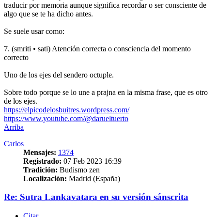
traducir por memoria aunque significa recordar o ser consciente de
algo que se te ha dicho antes.
Se suele usar como:
7. (smriti • sati) Atención correcta o consciencia del momento
correcto
Uno de los ejes del sendero octuple.
Sobre todo porque se lo une a prajna en la misma frase, que es otro
de los ejes.
https://elpicodelosbuitres.wordpress.com/
https://www.youtube.com/@darueltuerto
Arriba
Carlos
Mensajes:
1374
Registrado:
07 Feb 2023 16:39
Tradición:
Budismo zen
Localización:
Madrid (España)
Re: Sutra Lankavatara en su versión sánscrita
Citar