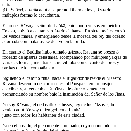
entrar.
¡Oh Señor!, enseña aquí el supremo Dharma; los yakṣas de
múltiples formas lo escucharán.
Entonces Rāvaṇa, señor de Laṅkā, entonando versos en métrica
Toṭaka, volvió a cantar estrofas de alabanza. En siete noches cruzó
los vastos mares, y emergiendo desde la morada del rey del océano,
adornada con makaras, se detuvo en la orilla.
En cuanto el Buddha hubo tomado asiento, Rāvaṇa se presentó
rodeado de apsarās celestiales, acompañado por múltiples yakṣas de
variadas formas, mientras el aire vibraba con el canto de loros y
sarikas que lo acompañaban.
Siguiendo el camino ritual hacia el lugar donde reside el Maestro,
Rāvaṇa descendió del carro celestial Pauṣpaka en un bosque
apacible, y, al venerable Tathāgata, le ofreció veneración,
pronunciando su nombre bajo la inspiración del Señor de los Jinas.
Yo soy Rāvaṇa, el de las diez cabezas, rey de los rākṣasas; he
venido aquí. Yo soy quien gobierna Laṅkā,
junto con todos los habitantes de esta ciudad.
Ya en el pasado, el plenamente iluminado, cuyo conocimiento
alcanza lo más profundo del sí mismo,