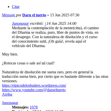
Citar
Mensaje
por
Daru el tuerto
»
15 Jun 2025 07:30
Junonagar
escribió:
↑
14 Jun 2025 14:00
Mediante la contemplación de la mente(citta), el camino
del Dharma se realiza, puro, libre de puntos de vista, en
el desapego. Con la naturaleza de disolución y el curso
del conocimiento sutil, ¡Oh guía!, revela aquí el
vehículo del Dharma.
Muy bien.
¿Retocas cosas o sale así tal cual?
Naturaleza de disolución me suena raro, pero en general la
traducción suena bien, por cierto que es bastante diferente a las otras
versiones.
https://elpicodelosbuitres.wordpress.com/
https://www.youtube.com/@darueltuerto
Arriba
Junonagar
Mensajes:
1078