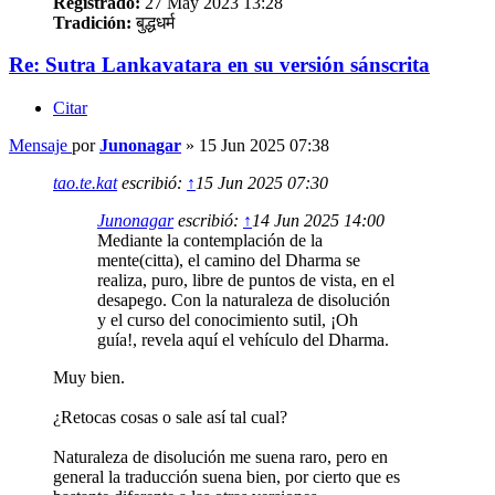
Registrado:
27 May 2023 13:28
Tradición:
बुद्धधर्म
Re: Sutra Lankavatara en su versión sánscrita
Citar
Mensaje
por
Junonagar
»
15 Jun 2025 07:38
tao.te.kat
escribió:
↑
15 Jun 2025 07:30
Junonagar
escribió:
↑
14 Jun 2025 14:00
Mediante la contemplación de la
mente(citta), el camino del Dharma se
realiza, puro, libre de puntos de vista, en el
desapego. Con la naturaleza de disolución
y el curso del conocimiento sutil, ¡Oh
guía!, revela aquí el vehículo del Dharma.
Muy bien.
¿Retocas cosas o sale así tal cual?
Naturaleza de disolución me suena raro, pero en
general la traducción suena bien, por cierto que es