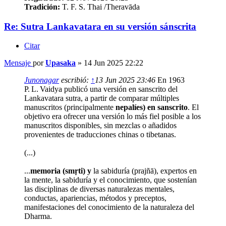
Tradición:
T. F. S. Thai /Theravāda
Re: Sutra Lankavatara en su versión sánscrita
Citar
Mensaje
por
Upasaka
»
14 Jun 2025 22:22
Junonagar
escribió:
↑
13 Jun 2025 23:46
En 1963
P. L. Vaidya publicó una versión en sanscrito del
Lankavatara sutra, a partir de comparar múltiples
manuscritos (principalmente
nepalíes) en sanscrito
. El
objetivo era ofrecer una versión lo más fiel posible a los
manuscritos disponibles, sin mezclas o añadidos
provenientes de traducciones chinas o tibetanas.
(...)
...
memoria (smṛti) y
la sabiduría (prajñā), expertos en
la mente, la sabiduría y el conocimiento, que sostenían
las disciplinas de diversas naturalezas mentales,
conductas, apariencias, métodos y preceptos,
manifestaciones del conocimiento de la naturaleza del
Dharma.