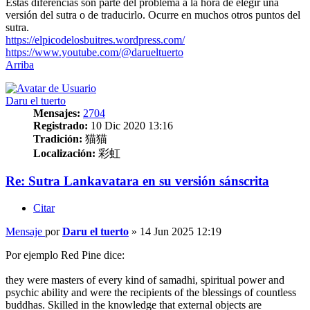
Estas diferencias son parte del problema a la hora de elegir una
versión del sutra o de traducirlo. Ocurre en muchos otros puntos del
sutra.
https://elpicodelosbuitres.wordpress.com/
https://www.youtube.com/@darueltuerto
Arriba
Daru el tuerto
Mensajes:
2704
Registrado:
10 Dic 2020 13:16
Tradición:
猫猫
Localización:
彩虹
Re: Sutra Lankavatara en su versión sánscrita
Citar
Mensaje
por
Daru el tuerto
»
14 Jun 2025 12:19
Por ejemplo Red Pine dice:
they were masters of every kind of samadhi, spiritual power and
psychic ability and were the recipients of the blessings of countless
buddhas. Skilled in the knowledge that external objects are