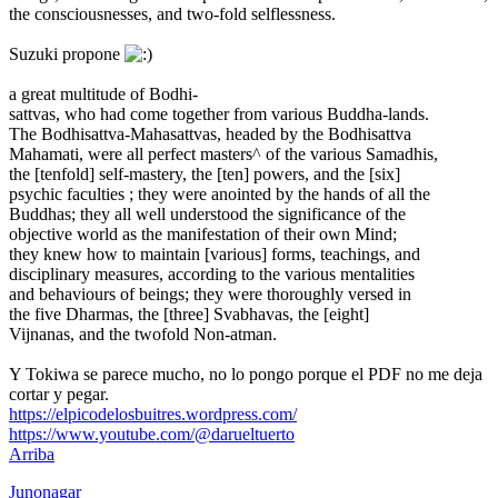
the consciousnesses, and two-fold selflessness.
Suzuki propone
a great multitude of Bodhi-
sattvas, who had come together from various Buddha-lands.
The Bodhisattva-Mahasattvas, headed by the Bodhisattva
Mahamati, were all perfect masters^ of the various Samadhis,
the [tenfold] self-mastery, the [ten] powers, and the [six]
psychic faculties ; they were anointed by the hands of all the
Buddhas; they all well understood the significance of the
objective world as the manifestation of their own Mind;
they knew how to maintain [various] forms, teachings, and
disciplinary measures, according to the various mentalities
and behaviours of beings; they were thoroughly versed in
the five Dharmas, the [three] Svabhavas, the [eight]
Vijnanas, and the twofold Non-atman.
Y Tokiwa se parece mucho, no lo pongo porque el PDF no me deja
cortar y pegar.
https://elpicodelosbuitres.wordpress.com/
https://www.youtube.com/@darueltuerto
Arriba
Junonagar