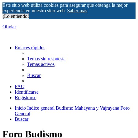
Este sitio web utiliza cookies para asegurar que obtenga la mejor
experiencia en nuestro sitio web.
Saber más
¡Lo entiendo!
Obviar
Enlaces rápidos
Temas sin respuesta
Temas activos
Buscar
FAQ
Identificarse
Registrarse
Inicio
Índice general
Budismo Mahayana y Vajrayana
Foro
General
Buscar
Foro Budismo