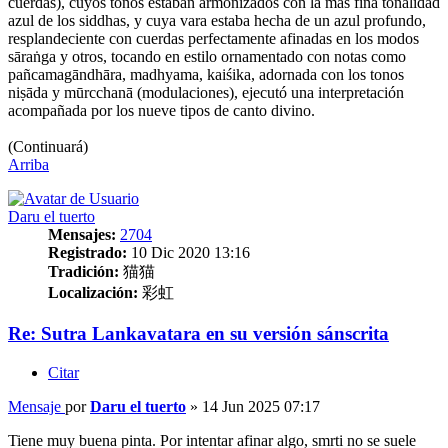
cuerdas), cuyos tonos estaban armonizados con la más fina tonalidad
azul de los siddhas, y cuya vara estaba hecha de un azul profundo,
resplandeciente con cuerdas perfectamente afinadas en los modos
sāraṅga y otros, tocando en estilo ornamentado con notas como
pañcamagāndhāra, madhyama, kaiśika, adornada con los tonos
niṣāda y mūrcchanā (modulaciones), ejecutó una interpretación
acompañada por los nueve tipos de canto divino.
(Continuará)
Arriba
Daru el tuerto
Mensajes:
2704
Registrado:
10 Dic 2020 13:16
Tradición:
猫猫
Localización:
彩虹
Re: Sutra Lankavatara en su versión sánscrita
Citar
Mensaje
por
Daru el tuerto
»
14 Jun 2025 07:17
Tiene muy buena pinta. Por intentar afinar algo, smrti no se suele