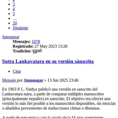
3
4
5
…
20
Siguiente
Junonagar
Mensajes:
1078
Registrado:
27 May 2023 13:28
Tradición:
बुद्धधर्म
Sutra Lankavatara en su versión sánscrita
Citar
Mensaje
por
Junonagar
»
13 Jun 2025 23:46
En 1963 P. L. Vaidya publicó una versión en sanscrito del
Lankavatara sutra, a partir de comparar múltiples manuscritos
(principalmente nepalíes) en sanscrito. El objetivo era ofrecer una
versión lo más fiel posible a los manuscritos disponibles, sin mezclas
o añadidos provenientes de traducciones chinas o tibetanas.
A partir de este texto y con la ayuda de la IA mas correciones