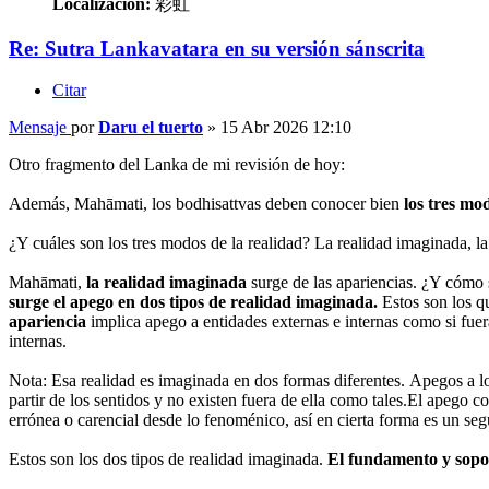
Localización:
彩虹
Re: Sutra Lankavatara en su versión sánscrita
Citar
Mensaje
por
Daru el tuerto
»
15 Abr 2026 12:10
Otro fragmento del Lanka de mi revisión de hoy:
Además, Mahāmati, los bodhisattvas deben conocer bien
los tres mod
¿Y cuáles son los tres modos de la realidad? La realidad imaginada, la
Mahāmati,
la realidad imaginada
surge de las apariencias. ¿Y cómo s
surge el apego en dos tipos de realidad imaginada.
Estos son los q
apariencia
implica apego a entidades externas e internas como si fuer
internas.
Nota: Esa realidad es imaginada en dos formas diferentes. Apegos a l
partir de los sentidos y no existen fuera de ella como tales.El apego 
errónea o carencial desde lo fenoménico, así en cierta forma es un se
Estos son los dos tipos de realidad imaginada.
El fundamento y sopor