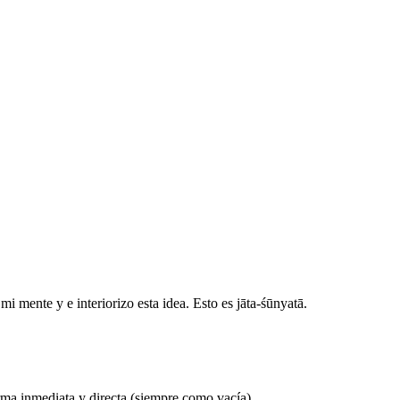
 mente y e interiorizo esta idea. Esto es jāta-śūnyatā.
orma inmediata y directa (siempre como vacía).