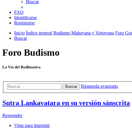
Buscar
FAQ
Identificarse
Registrarse
Inicio
Índice general
Budismo Mahayana y Vajrayana
Foro Gen
Buscar
Foro Budismo
La Vía del Bodhisattva
Búsqueda avanzada
Buscar
Sutra Lankavatara en su versión sánscrita
Responder
Vista para imprimir