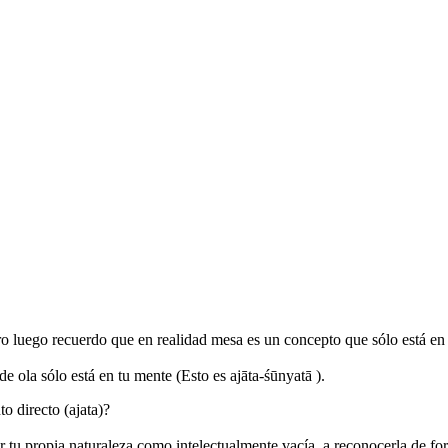
 luego recuerdo que en realidad mesa es un concepto que sólo está en mi
de ola sólo está en tu mente (Esto es ajāta-śūnyatā ).
o directo (ajata)?
er tu propia naturaleza como intelectualmente vacía, a reconocerla de f