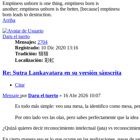
Emptiness unborn is one thing, emptiness born is
another; emptiness unborn is the better, [because] emptiness
born leads to destruction.
Arriba
Daru el tuerto
Mensajes:
2704
Registrado:
10 Dic 2020 13:16
Tradición:
猫猫
Localización:
彩虹
Re: Sutra Lankavatara en su versión sánscrita
Citar
Mensaje
por
Daru el tuerto
»
16 Abr 2026 10:07
Es todo más simple: veo una mesa, la identifico como mesa, pero
Por otro lado ves las olas, pero sabes perfectamente que la idea 
¿Quizá quieres decir reconocimiento intelectual (jata) vs reconocimient
En cierta manera eso es lo que ocurre en las realizaciones, pasas de v