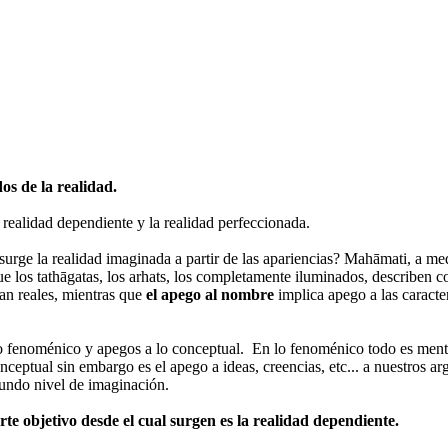
os de la realidad.
 realidad dependiente y la realidad perfeccionada.
urge la realidad imaginada a partir de las apariencias? Mahāmati, a me
ue los tathāgatas, los arhats, los completamente iluminados, describen 
an reales, mientras que
el apego al nombre
implica apego a las caracter
o fenoménico y apegos a lo conceptual. En lo fenoménico todo es mente 
conceptual sin embargo es el apego a ideas, creencias, etc... a nuestros
gundo nivel de imaginación.
te objetivo desde el cual surgen es la realidad dependiente.