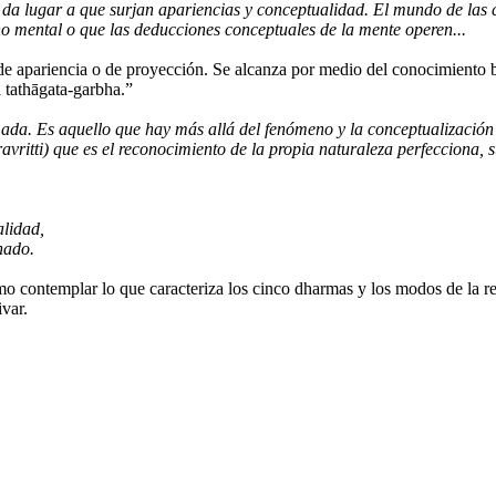
da lugar a que surjan apariencias y conceptualidad. El mundo de las ca
no mental o que las deducciones conceptuales de la mente operen...
de apariencia o de proyección. Se alcanza por medio del conocimiento bú
l tathāgata-garbha.”
a. Es aquello que hay más allá del fenómeno y la conceptualización (e
ravritti) que es el reconocimiento de la propia naturaleza perfecciona,
alidad,
nado.
 contemplar lo que caracteriza los cinco dharmas y los modos de la rea
var.