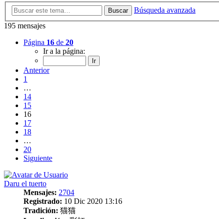
Búsqueda avanzada
Buscar
195 mensajes
Página
16
de
20
Ir a la página:
Anterior
1
…
14
15
16
17
18
…
20
Siguiente
Daru el tuerto
Mensajes:
2704
Registrado:
10 Dic 2020 13:16
Tradición:
猫猫