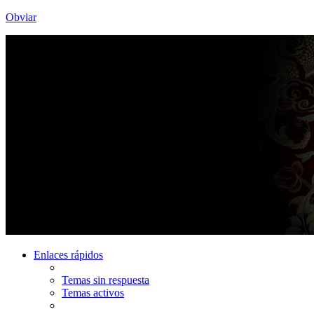
Obviar
Enlaces rápidos
Temas sin respuesta
Temas activos