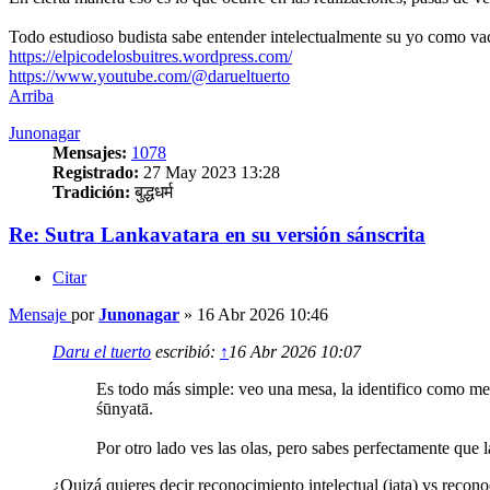
Todo estudioso budista sabe entender intelectualmente su yo como vacu
https://elpicodelosbuitres.wordpress.com/
https://www.youtube.com/@darueltuerto
Arriba
Junonagar
Mensajes:
1078
Registrado:
27 May 2023 13:28
Tradición:
बुद्धधर्म
Re: Sutra Lankavatara en su versión sánscrita
Citar
Mensaje
por
Junonagar
»
16 Abr 2026 10:46
Daru el tuerto
escribió:
↑
16 Abr 2026 10:07
Es todo más simple: veo una mesa, la identifico como mesa
śūnyatā.
Por otro lado ves las olas, pero sabes perfectamente que la
¿Quizá quieres decir reconocimiento intelectual (jata) vs recono