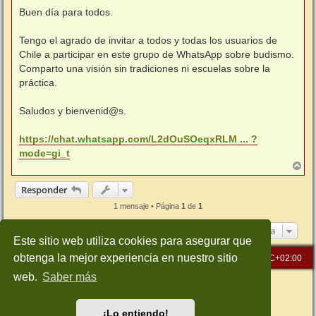
e
n
Buen día para todos.
s
a
j
Tengo el agrado de invitar a todos y todas los usuarios de
e
Chile a participar en este grupo de WhatsApp sobre budismo.
Comparto una visión sin tradiciones ni escuelas sobre la
práctica.
Saludos y bienvenid@s.
https://chat.whatsapp.com/L2dOuSOeqxRLM ... ?
mode=gi_t
A
r
r
Responder
i
b
1 mensaje • Página
1
de
1
a
Ir a
Este sitio web utiliza cookies para asegurar que
obtenga la mejor experiencia en nuestro sitio
Inicio
Índice general
Todos los horarios son
UTC+02:00
web.
Saber más
Desarrollado por
phpBB
® Forum Software © phpBB Limited
Traducción al español por
phpBB España
Style: Green-Style-Slim by Joyce&Luna
phpBB-Style-Design
¡Lo entiendo!
Privacidad
|
Condiciones