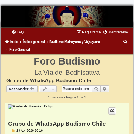
FAQ
Registrarse
Identificarse
B
Inicio
Índice general
Budismo Mahayana y Vajrayana
u
Foro General
s
Foro Budismo
c
La Vía del Bodhisattva
a
Grupo de WhatsApp Budismo Chile
r
Buscar
Búsqueda ava
Responder
1 mensaje • Página
1
de
1
Felipe
Grupo de WhatsApp Budismo Chile
M
29 Abr 2026 16:16