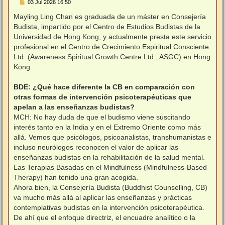
M
03 Jul 2026 16:50
e
n
Mayling Ling Chan es graduada de un máster en Consejería
s
Budista, impartido por el Centro de Estudios Budistas de la
a
j
Universidad de Hong Kong, y actualmente presta este servicio
e
profesional en el Centro de Crecimiento Espiritual Consciente
Ltd. (Awareness Spiritual Growth Centre Ltd., ASGC) en Hong
Kong.
BDE: ¿Qué hace diferente la CB en comparación con
otras formas de intervención psicoterapéuticas que
apelan a las enseñanzas budistas?
MCH: No hay duda de que el budismo viene suscitando
interés tanto en la India y en el Extremo Oriente como más
allá. Vemos que psicólogos, psicoanalistas, transhumanistas e
incluso neurólogos reconocen el valor de aplicar las
enseñanzas budistas en la rehabilitación de la salud mental.
Las Terapias Basadas en el Mindfulness (Mindfulness-Based
Therapy) han tenido una gran acogida.
Ahora bien, la Consejería Budista (Buddhist Counselling, CB)
va mucho más allá al aplicar las enseñanzas y prácticas
contemplativas budistas en la intervención psicoterapéutica.
De ahí que el enfoque directriz, el encuadre analítico o la