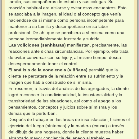
familia, sus compañeros de estudio y sus colegas. Su
reacción habitual era aislarse y evitar esos encuentros. Esto
se asociaba a la imagen, al ideal o al concepto que venía
haciéndose de sí misma como persona incompetente para
mantener a su familia y desempeñarse en su labor
profesional. De ahí que se percibiera a sí misma como una
persona irremediablemente frustrada y sufrida.
Las voliciones (sanhkaras)
manifiestan, precisamente, las
reacciones ante dichas circunstancias. Por ejemplo, ella trata
de evitar conversar con su hijo y, al mismo tiempo, desea
desesperadamente tener el control.
El análisis de la conciencia (viññana)
permitió que la
clienta se percatara de la relación entre su sufrimiento y la
imagen que había construido de sí misma.
En resumen, a través del análisis de los agregados, la cliente
logró reconocer la condicionalidad, la insustancialidad y la
transitoriedad de las situaciones, así como el apego a los
pensamientos, conceptos y juicios sobre sí misma y los
demás que la perturban.
Después de trabajar en las áreas de insatisfacción, hicimos el
ejercicio del fuego (síntomas) y la madera (causa) a través
del dibujo de una hoguera, donde la cliente muestra haber
alcanzado mayor conciencia del apego al trabajo —