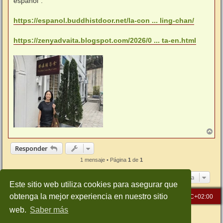
español".
https://espanol.buddhistdoor.net/la-con ... ling-chan/
https://zenyadvaita.blogspot.com/2026/0 ... ta-en.html
A
r
r
Responder
i
b
1 mensaje • Página
1
de
1
a
Ir a
Este sitio web utiliza cookies para asegurar que
obtenga la mejor experiencia en nuestro sitio
Inicio
Índice general
Todos los horarios son
UTC+02:00
web.
Saber más
Desarrollado por
phpBB
® Forum Software © phpBB Limited
Traducción al español por
phpBB España