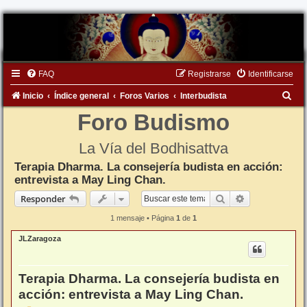
FAQ
Registrarse
Identificarse
B
Inicio
Índice general
Foros Varios
Interbudista
u
Foro Budismo
s
La Vía del Bodhisattva
c
Terapia Dharma. La consejería budista en acción:
a
entrevista a May Ling Chan.
r
Buscar
Búsqueda ava
Responder
1 mensaje • Página
1
de
1
JLZaragoza
Terapia Dharma. La consejería budista en
acción: entrevista a May Ling Chan.