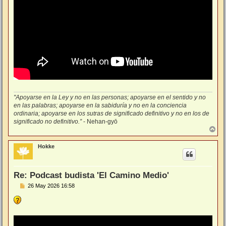
"Apoyarse en la Ley y no en las personas; apoyarse en el sentido y no
en las palabras; apoyarse en la sabiduría y no en la conciencia
ordinaria; apoyarse en los sutras de significado definitivo y no en los de
significado no definitivo.”
- Nehan-gyō
A
r
r
Hokke
i
b
a
Re: Podcast budista 'El Camino Medio'
M
26 May 2026 16:58
e
n
s
a
j
e