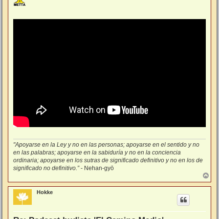
s
a
j
e
"Apoyarse en la Ley y no en las personas; apoyarse en el sentido y no
en las palabras; apoyarse en la sabiduría y no en la conciencia
ordinaria; apoyarse en los sutras de significado definitivo y no en los de
significado no definitivo.”
- Nehan-gyō
A
r
r
Hokke
i
b
a