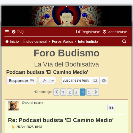
FAQ
Registrarse
Identificarse
B
Inicio
Índice general
Foros Varios
Interbudista
u
Foro Budismo
s
La Vía del Bodhisattva
c
Podcast budista 'El Camino Medio'
a
Buscar
Búsqueda ava
Responder
r
1
2
3
4
5
Anterior
Siguiente
42 mensajes
Daru el tuerto
Re: Podcast budista 'El Camino Medio'
M
25 Abr 2026 16:31
e