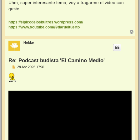
n
Uhm, super interesante tema, voy a tragarme el video con
s
gusto.
a
j
e
https://elpicodelosbuitres.wordpress.com/
https://www.youtube.com/@darueltuerto
A
r
r
Hokke
i
b
a
Re: Podcast budista 'El Camino Medio'
M
29 Abr 2026 17:31
e
n
s
a
j
e