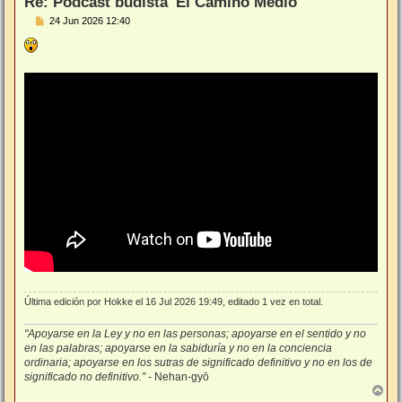
Re: Podcast budista 'El Camino Medio'
M
24 Jun 2026 12:40
e
n
s
a
j
e
Última edición por
Hokke
el 16 Jul 2026 19:49, editado 1 vez en total.
"Apoyarse en la Ley y no en las personas; apoyarse en el sentido y no
en las palabras; apoyarse en la sabiduría y no en la conciencia
ordinaria; apoyarse en los sutras de significado definitivo y no en los de
significado no definitivo.”
- Nehan-gyō
A