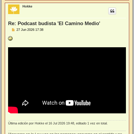
r
r
Hokke
i
b
a
Re: Podcast budista 'El Camino Medio'
M
27 Jun 2026 17:38
e
n
s
a
j
e
Última edición por
Hokke
el 16 Jul 2026 19:48, editado 1 vez en total.