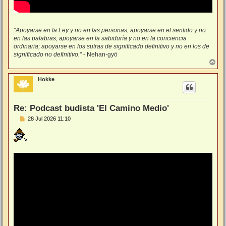
"Apoyarse en la Ley y no en las personas; apoyarse en el sentido y no
en las palabras; apoyarse en la sabiduría y no en la conciencia
ordinaria; apoyarse en los sutras de significado definitivo y no en los de
significado no definitivo.”
- Nehan-gyō
A
r
r
Hokke
i
b
a
Re: Podcast budista 'El Camino Medio'
M
28 Jul 2026 11:10
e
n
s
a
j
e