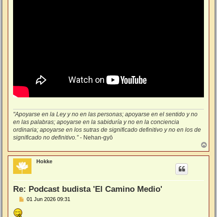
"Apoyarse en la Ley y no en las personas; apoyarse en el sentido y no
en las palabras; apoyarse en la sabiduría y no en la conciencia
ordinaria; apoyarse en los sutras de significado definitivo y no en los de
significado no definitivo.”
- Nehan-gyō
A
r
r
Hokke
i
b
a
Re: Podcast budista 'El Camino Medio'
M
01 Jun 2026 09:31
e
n