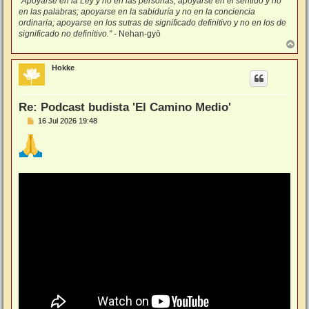
"Apoyarse en la Ley y no en las personas; apoyarse en el sentido y no
en las palabras; apoyarse en la sabiduría y no en la conciencia
ordinaria; apoyarse en los sutras de significado definitivo y no en los de
significado no definitivo.”
- Nehan-gyō
A
r
r
Hokke
i
b
a
Re: Podcast budista 'El Camino Medio'
M
16 Jul 2026 19:48
e
n
s
a
j
e