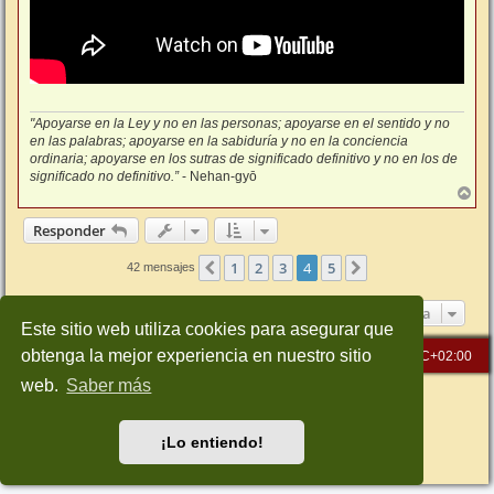
"Apoyarse en la Ley y no en las personas; apoyarse en el sentido y no
en las palabras; apoyarse en la sabiduría y no en la conciencia
ordinaria; apoyarse en los sutras de significado definitivo y no en los de
significado no definitivo.”
- Nehan-gyō
A
r
r
Responder
i
b
1
2
3
4
5
Anterior
Siguiente
42 mensajes
a
Ir a
Este sitio web utiliza cookies para asegurar que
obtenga la mejor experiencia en nuestro sitio
Inicio
Índice general
Todos los horarios son
UTC+02:00
web.
Saber más
Desarrollado por
phpBB
® Forum Software © phpBB Limited
Traducción al español por
phpBB España
Style: Green-Style-Slim by Joyce&Luna
phpBB-Style-Design
¡Lo entiendo!
Privacidad
|
Condiciones