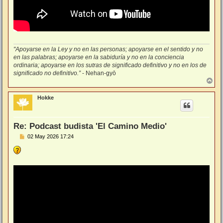
"Apoyarse en la Ley y no en las personas; apoyarse en el sentido y no
en las palabras; apoyarse en la sabiduría y no en la conciencia
ordinaria; apoyarse en los sutras de significado definitivo y no en los de
significado no definitivo.”
- Nehan-gyō
A
r
r
Hokke
i
b
a
Re: Podcast budista 'El Camino Medio'
M
02 May 2026 17:24
e
n
s
a
j
e