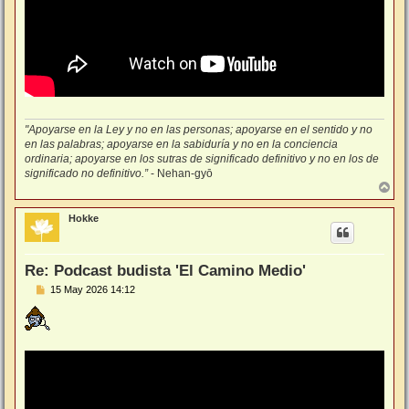
"Apoyarse en la Ley y no en las personas; apoyarse en el sentido y no
en las palabras; apoyarse en la sabiduría y no en la conciencia
ordinaria; apoyarse en los sutras de significado definitivo y no en los de
significado no definitivo.”
- Nehan-gyō
A
r
r
Hokke
i
b
a
Re: Podcast budista 'El Camino Medio'
M
15 May 2026 14:12
e
n
s
a
j
e