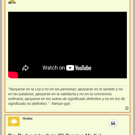
s
a
j
e
"Apoyarse en la Ley y no en las personas; apoyarse en el sentido y no
en las palabras; apoyarse en la sabiduría y no en la conciencia
ordinaria; apoyarse en los sutras de significado definitivo y no en los de
significado no definitivo.”
- Nehan-gyō
A
r
r
Hokke
i
b
a