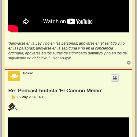
"Apoyarse en la Ley y no en las personas; apoyarse en el sentido y no
en las palabras; apoyarse en la sabiduría y no en la conciencia
ordinaria; apoyarse en los sutras de significado definitivo y no en los de
significado no definitivo.”
- Nehan-gyō
A
r
r
Hokke
i
b
a
Re: Podcast budista 'El Camino Medio'
M
15 May 2026 14:12
e
n
s
a
j
e