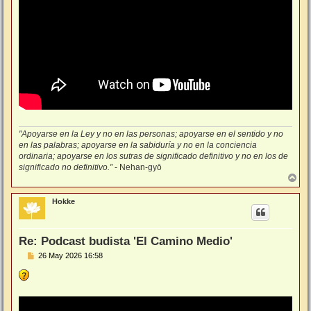
"Apoyarse en la Ley y no en las personas; apoyarse en el sentido y no
en las palabras; apoyarse en la sabiduría y no en la conciencia
ordinaria; apoyarse en los sutras de significado definitivo y no en los de
significado no definitivo.”
- Nehan-gyō
A
r
r
Hokke
i
b
a
Re: Podcast budista 'El Camino Medio'
M
26 May 2026 16:58
e
n
s
a
j
e