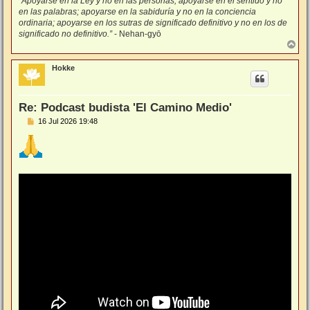
"Apoyarse en la Ley y no en las personas; apoyarse en el sentido y no
en las palabras; apoyarse en la sabiduría y no en la conciencia
ordinaria; apoyarse en los sutras de significado definitivo y no en los de
significado no definitivo.”
- Nehan-gyō
A
r
r
Hokke
i
b
a
Re: Podcast budista 'El Camino Medio'
M
16 Jul 2026 19:48
e
n
s
a
j
e