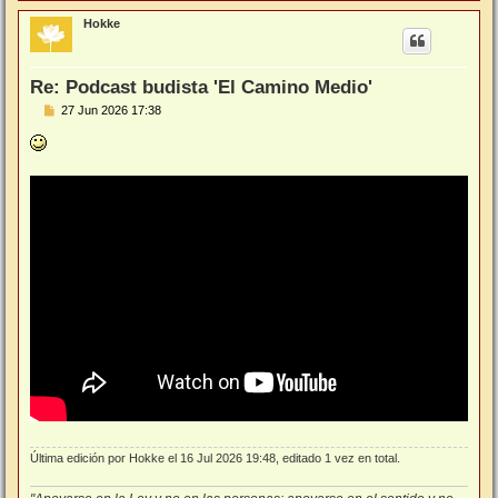
r
r
Hokke
i
b
a
Re: Podcast budista 'El Camino Medio'
M
27 Jun 2026 17:38
e
n
s
a
j
e
Última edición por
Hokke
el 16 Jul 2026 19:48, editado 1 vez en total.