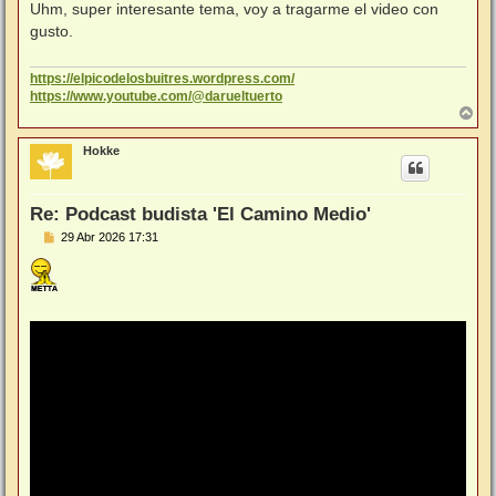
n
Uhm, super interesante tema, voy a tragarme el video con
s
gusto.
a
j
e
https://elpicodelosbuitres.wordpress.com/
https://www.youtube.com/@darueltuerto
A
r
r
Hokke
i
b
a
Re: Podcast budista 'El Camino Medio'
M
29 Abr 2026 17:31
e
n
s
a
j
e