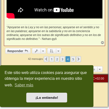
"Apoyarse en la Ley y no en las personas; apoyarse en el sentido y no
en las palabras; apoyarse en la sabiduría y no en la conciencia
ordinaria; apoyarse en los sutras de significado definitivo y no en los de
significado no definitivo.”
- Nehan-gyō
A
r
r
Responder
i
b
1
2
3
4
5
Anterior
Siguiente
42 mensajes
a
Ir a
Este sitio web utiliza cookies para asegurar que
obtenga la mejor experiencia en nuestro sitio
Inicio
Índice general
Todos los horarios son
UTC+02:00
web.
Saber más
Desarrollado por
phpBB
® Forum Software © phpBB Limited
Traducción al español por
phpBB España
Style: Green-Style-Slim by Joyce&Luna
phpBB-Style-Design
¡Lo entiendo!
Privacidad
|
Condiciones