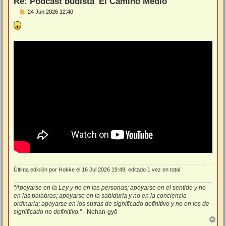
Re: Podcast budista 'El Camino Medio'
M
24 Jun 2026 12:40
e
n
s
a
j
e
Última edición por
Hokke
el 16 Jul 2026 19:49, editado 1 vez en total.
"Apoyarse en la Ley y no en las personas; apoyarse en el sentido y no
en las palabras; apoyarse en la sabiduría y no en la conciencia
ordinaria; apoyarse en los sutras de significado definitivo y no en los de
significado no definitivo.”
- Nehan-gyō
A