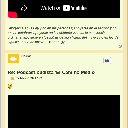
"Apoyarse en la Ley y no en las personas; apoyarse en el sentido y no
en las palabras; apoyarse en la sabiduría y no en la conciencia
ordinaria; apoyarse en los sutras de significado definitivo y no en los de
significado no definitivo.”
- Nehan-gyō
A
r
r
Hokke
i
b
a
Re: Podcast budista 'El Camino Medio'
M
02 May 2026 17:24
e
n
s
a
j
e