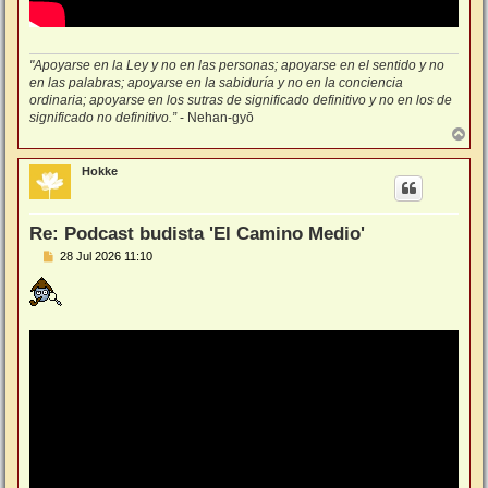
"Apoyarse en la Ley y no en las personas; apoyarse en el sentido y no
en las palabras; apoyarse en la sabiduría y no en la conciencia
ordinaria; apoyarse en los sutras de significado definitivo y no en los de
significado no definitivo.”
- Nehan-gyō
A
r
r
Hokke
i
b
a
Re: Podcast budista 'El Camino Medio'
M
28 Jul 2026 11:10
e
n
s
a
j
e