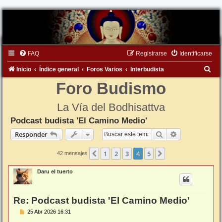
FAQ
Registrarse
Identificarse
B
Inicio
Índice general
Foros Varios
Interbudista
u
Foro Budismo
s
La Vía del Bodhisattva
c
Podcast budista 'El Camino Medio'
a
Buscar
Búsqueda ava
Responder
r
1
2
3
4
5
Anterior
Siguiente
42 mensajes
Daru el tuerto
Re: Podcast budista 'El Camino Medio'
M
25 Abr 2026 16:31
e