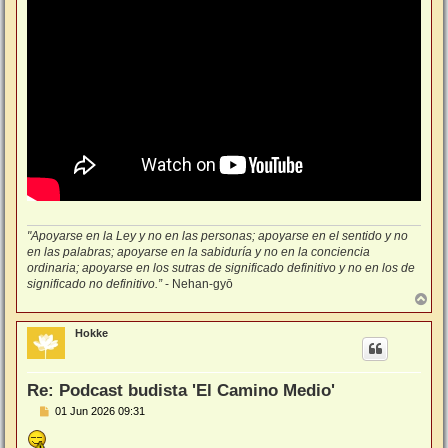
"Apoyarse en la Ley y no en las personas; apoyarse en el sentido y no
en las palabras; apoyarse en la sabiduría y no en la conciencia
ordinaria; apoyarse en los sutras de significado definitivo y no en los de
significado no definitivo.”
- Nehan-gyō
A
r
r
Hokke
i
b
a
Re: Podcast budista 'El Camino Medio'
M
01 Jun 2026 09:31
e
n