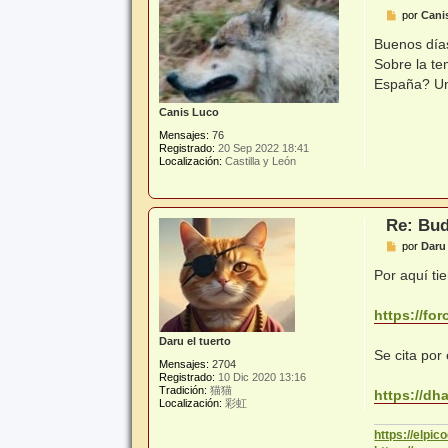
M
por
Cani
e
n
Buenos día
s
Sobre la te
a
j
España? Un
e
Canis Luco
Mensajes:
76
Registrado:
20 Sep 2022 18:41
Localización:
Castilla y León
Re: Bud
M
por
Daru 
e
n
Por aquí ti
s
a
j
https://fo
e
Daru el tuerto
Se cita por
Mensajes:
2704
Registrado:
10 Dic 2020 13:16
Tradición:
猫猫
https://dh
Localización:
彩虹
https://elpi