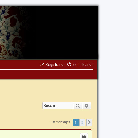
Registrarse
Identificarse
Buscar
Búsqueda avanzada
1
2
Siguiente
18 mensajes