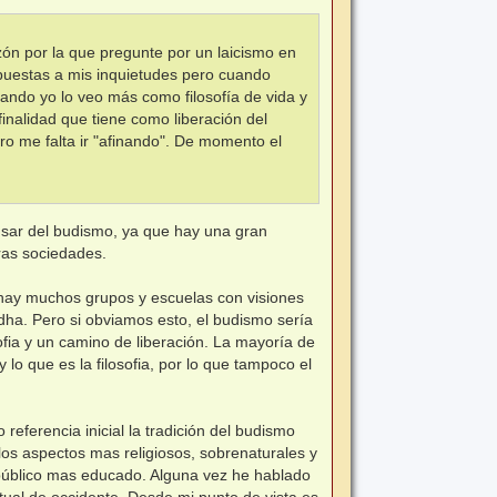
zón por la que pregunte por un laicismo en
uestas a mis inquietudes pero cuando
uando yo lo veo más como filosofía de vida y
finalidad que tiene como liberación del
o me falta ir "afinando". De momento el
sar del budismo, ya que hay una gran
ras sociedades.
hay muchos grupos y escuelas con visiones
ha. Pero si obviamos esto, el budismo sería
ofia y un camino de liberación. La mayoría de
lo que es la filosofia, por lo que tampoco el
 referencia inicial la tradición del budismo
los aspectos mas religiosos, sobrenaturales y
 público mas educado. Alguna vez he hablado
ual de occidente. Desde mi punto de vista es