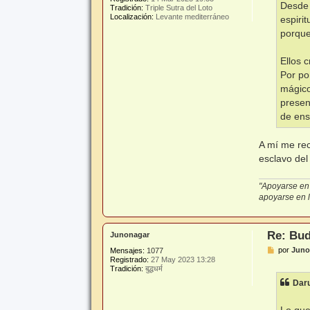
Desde 
Tradición:
Triple Sutra del Loto
Localización:
Levante mediterráneo
espiri
porque
Ellos c
Por po
mágico
presen
de ens
A mí me rec
esclavo del
"Apoyarse en 
apoyarse en lo
Re: Bud
Junonagar
M
por
Juno
Mensajes:
1077
e
Registrado:
27 May 2023 13:28
n
Tradición:
बुद्धधर्म
s
Daru
a
j
e