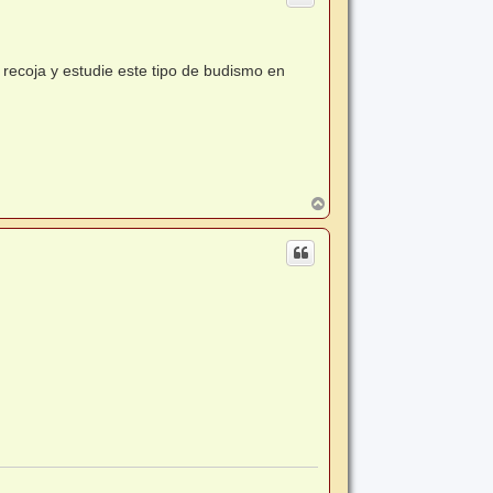
 recoja y estudie este tipo de budismo en
A
r
r
i
b
a