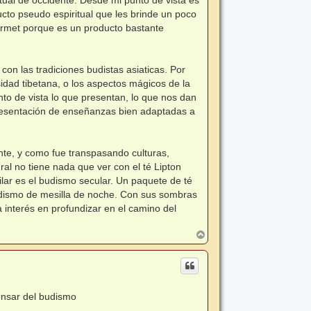
cto pseudo espiritual que les brinde un poco
ourmet porque es un producto bastante
e con las tradiciones budistas asiaticas. Por
sidad tibetana, o los aspectos mágicos de la
to de vista lo que presentan, lo que nos dan
esentación de enseñanzas bien adaptadas a
te, y como fue transpasando culturas,
al no tiene nada que ver con el té Lipton
ar es el budismo secular. Un paquete de té
budismo de mesilla de noche. Con sus sombras
 interés en profundizar en el camino del
A
r
r
i
b
a
ensar del budismo