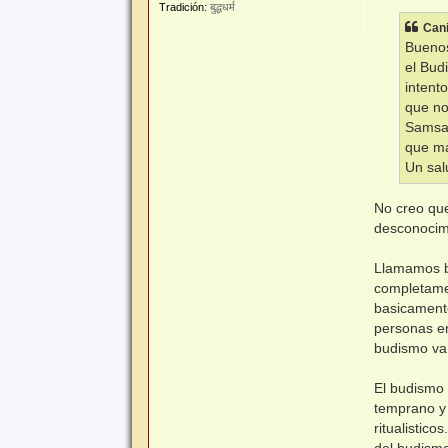
n
Tradición:
बुद्धधर्म
s
Can
a
j
Buenos
e
el Bud
intent
que no
Samsar
que má
Un sal
No creo qu
desconocimi
Llamamos b
completamen
basicamente
personas en
budismo va 
El budismo 
temprano y 
ritualistic
del budismo