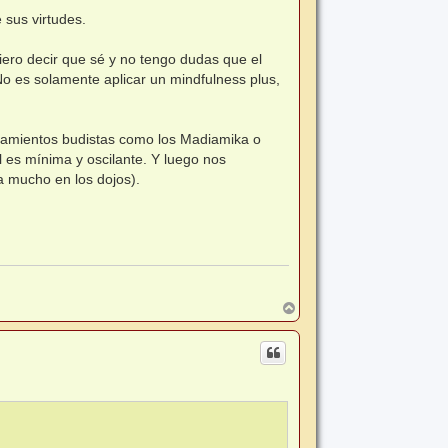
 sus virtudes.
iero decir que sé y no tengo dudas que el
o es solamente aplicar un mindfulness plus,
teamientos budistas como los Madiamika o
l es mínima y oscilante. Y luego nos
 mucho en los dojos).
A
r
r
i
b
a