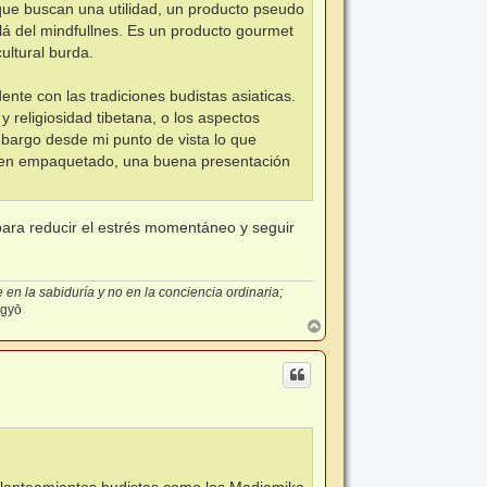
que buscan una utilidad, un producto pseudo
llá del mindfullnes. Es un producto gourmet
ultural burda.
dente con las tradiciones budistas asiaticas.
 religiosidad tibetana, o los aspectos
mbargo desde mi punto de vista lo que
buen empaquetado, una buena presentación
para reducir el estrés momentáneo y seguir
en la sabiduría y no en la conciencia ordinaria;
-gyō
A
r
r
i
b
a