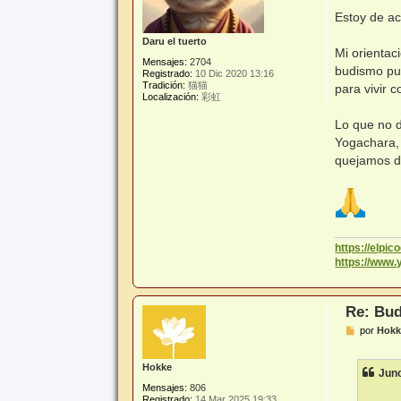
a
j
Estoy de ac
e
Daru el tuerto
Mi orientac
Mensajes:
2704
budismo pue
Registrado:
10 Dic 2020 13:16
Tradición:
猫猫
para vivir
Localización:
彩虹
Lo que no d
Yogachara, 
quejamos d
https://elpi
https://www
Re: Bud
M
por
Hokk
e
n
s
Hokke
Jun
a
j
Mensajes:
806
e
Registrado:
14 Mar 2025 19:33