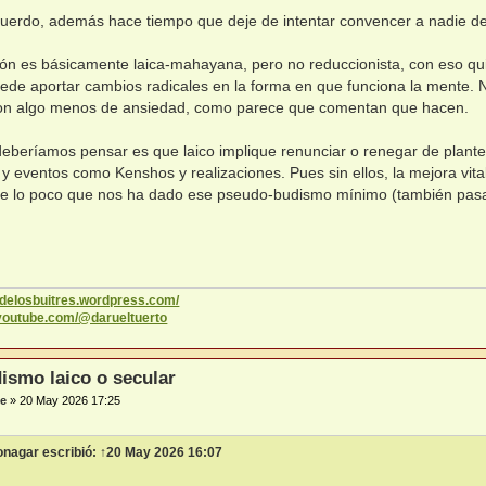
uerdo, además hace tiempo que deje de intentar convencer a nadie de
ión es básicamente laica-mahayana, pero no reduccionista, con eso qu
de aportar cambios radicales en la forma en que funciona la mente. N
 con algo menos de ansiedad, como parece que comentan que hacen.
eberíamos pensar es que laico implique renunciar o renegar de plan
y eventos como Kenshos y realizaciones. Pues sin ellos, la mejora vita
e lo poco que nos ha dado ese pseudo-budismo mínimo (también pasa
codelosbuitres.wordpress.com/
.youtube.com/@darueltuerto
ismo laico o secular
e
»
20 May 2026 17:25
onagar
escribió:
↑
20 May 2026 16:07