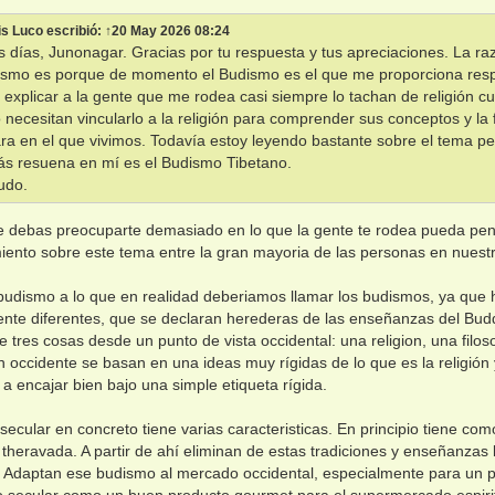
is Luco
escribió:
↑
20 May 2026 08:24
 días, Junonagar. Gracias por tu respuesta y tus apreciaciones. La ra
ismo es porque de momento el Budismo es el que me proporciona resp
o explicar a la gente que me rodea casi siempre lo tachan de religión c
 necesitan vincularlo a la religión para comprender sus conceptos y la 
a en el que vivimos. Todavía estoy leyendo bastante sobre el tema per
s resuena en mí es el Budismo Tibetano.
udo.
e debas preocuparte demasiado en lo que la gente te rodea pueda pen
ento sobre este tema entre la gran mayoria de las personas en nuest
udismo a lo que en realidad deberiamos llamar los budismos, ya que 
te diferentes, que se declaran herederas de las enseñanzas del Budd
 tres cosas desde un punto de vista occidental: una religion, una filos
 occidente se basan en una ideas muy rígidas de lo que es la religión y 
a encajar bien bajo una simple etiqueta rígida.
secular en concreto tiene varias caracteristicas. En principio tiene como
theravada. A partir de ahí eliminan de estas tradiciones y enseñanzas 
os. Adaptan ese budismo al mercado occidental, especialmente para un
 secular como un buen producto gourmet para el supermercado espirit