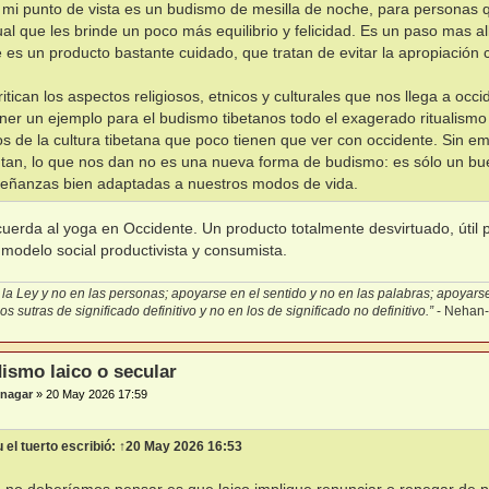
mi punto de vista es un budismo de mesilla de noche, para personas 
tual que les brinde un poco más equilibrio y felicidad. Es un paso mas a
 es un producto bastante cuidado, que tratan de evitar la apropiación c
ritican los aspectos religiosos, etnicos y culturales que nos llega a occi
ner un ejemplo para el budismo tibetanos todo el exagerado ritualismo y
s de la cultura tibetana que poco tienen que ver con occidente. Sin e
tan, lo que nos dan no es una nueva forma de budismo: es sólo un 
eñanzas bien adaptadas a nuestros modos de vida.
uerda al yoga en Occidente. Un producto totalmente desvirtuado, útil 
 modelo social productivista y consumista.
la Ley y no en las personas; apoyarse en el sentido y no en las palabras; apoyarse 
s sutras de significado definitivo y no en los de significado no definitivo.”
- Nehan
ismo laico o secular
nagar
»
20 May 2026 17:59
 el tuerto
escribió:
↑
20 May 2026 16:53