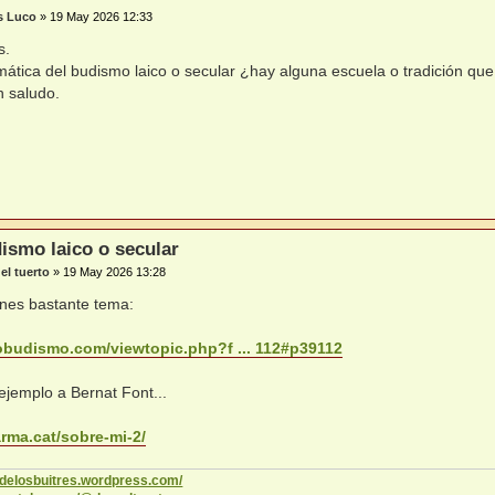
s Luco
»
19 May 2026 12:33
s.
mática del budismo laico o secular ¿hay alguna escuela o tradición que
 saludo.
ismo laico o secular
el tuerto
»
19 May 2026 13:28
enes bastante tema:
robudismo.com/viewtopic.php?f ... 112#p39112
 ejemplo a Bernat Font...
arma.cat/sobre-mi-2/
codelosbuitres.wordpress.com/