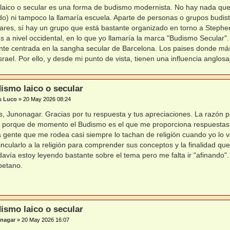
laico o secular es una forma de budismo modernista. No hay nada que 
do) ni tampoco la llamaría escuela. Aparte de personas o grupos bud
lares, sí hay un grupo que está bastante organizado en torno a Stephen 
s a nivel occidental, en lo que yo llamaría la marca "Budismo Secular
te centrada en la sangha secular de Barcelona. Los paises donde más
srael. Por ello, y desde mi punto de vista, tienen una influencia anglos
ismo laico o secular
s Luco
»
20 May 2026 08:24
, Junonagar. Gracias por tu respuesta y tus apreciaciones. La razón p
 porque de momento el Budismo es el que me proporciona respuestas 
la gente que me rodea casi siempre lo tachan de religión cuando yo lo 
incularlo a la religión para comprender sus conceptos y la finalidad q
davía estoy leyendo bastante sobre el tema pero me falta ir "afinand
betano.
ismo laico o secular
nagar
»
20 May 2026 16:07