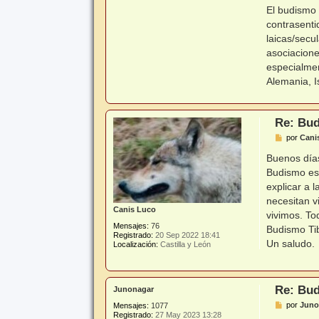
El budismo 
contrasenti
laicas/secu
asociacione
especialmen
Alemania, I
Re: Bud
M
por
Cani
e
n
Buenos días
s
Budismo es
a
j
explicar a 
e
necesitan v
Canis Luco
vivimos. To
Mensajes:
76
Budismo Ti
Registrado:
20 Sep 2022 18:41
Un saludo.
Localización:
Castilla y León
Re: Bud
Junonagar
M
por
Juno
Mensajes:
1077
e
Registrado:
27 May 2023 13:28