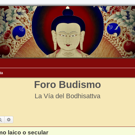
ta
Foro Budismo
La Vía del Bodhisattva
Buscar
Búsqueda avanzada
o laico o secular