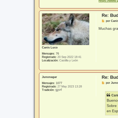
https://www
Re: Bud
M
por
Cani
e
n
Muchas gra
s
a
j
e
Canis Luco
Mensajes:
76
Registrado:
20 Sep 2022 18:41
Localización:
Castilla y León
Re: Bud
Junonagar
M
por
Juno
Mensajes:
1077
e
Registrado:
27 May 2023 13:28
n
Tradición:
बुद्धधर्म
s
Can
a
j
Buenos
e
Sobre 
en Esp