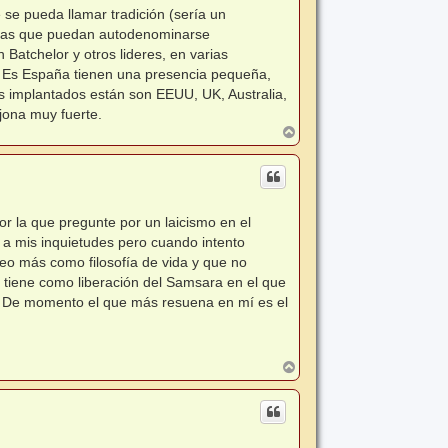
se pueda llamar tradición (sería un
istas que puedan autodenominarse
Batchelor y otros lideres, en varias
". Es España tienen una presencia pequeña,
 implantados están son EEUU, UK, Australia,
ajona muy fuerte.
A
r
r
i
b
a
or la que pregunte por un laicismo en el
a mis inquietudes pero cuando intento
veo más como filosofía de vida y que no
ue tiene como liberación del Samsara en el que
o". De momento el que más resuena en mí es el
A
r
r
i
b
a