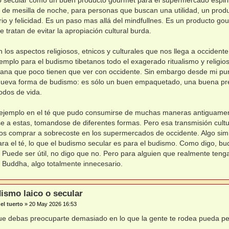
de mesilla de noche, para personas que buscan una utilidad, un produ
rio y felicidad. Es un paso mas allá del mindfullnes. Es un producto g
e tratan de evitar la apropiación cultural burda.
an los aspectos religiosos, etnicos y culturales que nos llega a occident
emplo para el budismo tibetanos todo el exagerado ritualismo y religio
etana que poco tienen que ver con occidente. Sin embargo desde mi pun
nueva forma de budismo: es sólo un buen empaquetado, una buena pr
odos de vida.
 ejemplo en el té que pudo consumirse de muchas maneras antiguamen
 a estas, tomandose de diferentes formas. Pero esa transmisión cultur
 comprar a sobrecoste en los supermercados de occidente. Algo simil
ara el té, lo que el budismo secular es para el budismo. Como digo, 
. Puede ser útil, no digo que no. Pero para alguien que realmente tenga
Buddha, algo totalmente innecesario.
ismo laico o secular
el tuerto
»
20 May 2026 16:53
ue debas preocuparte demasiado en lo que la gente te rodea pueda p