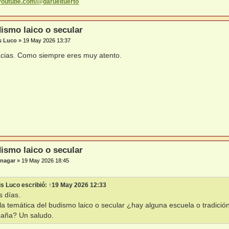
.youtube.com/@darueltuerto
ismo laico o secular
s Luco
»
19 May 2026 13:37
cias. Como siempre eres muy atento.
ismo laico o secular
nagar
»
19 May 2026 18:45
is Luco
escribió:
↑
19 May 2026 12:33
 días.
la temática del budismo laico o secular ¿hay alguna escuela o tradició
aña? Un saludo.