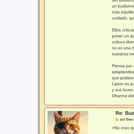
un budismo 
más equilib
cuidado, qu
Ellos critic
poner un ej
cultura tib
no es una 
nuestros m
Piensa por
adaptandose
que podemos
Lipton es p
y sus luces
Dharma del 
Re: Bud
M
por
Daru 
e
n
>No creo q
s