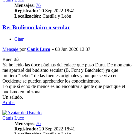
Mensajes:
76
Registrado:
20 Sep 2022 18:41
Localización:
Castilla y León
Re: Budismo laico o secular
Citar
Mensaje
por
Canis Luco
»
03 Jun 2026 13:37
Buen día.
Ya he leído las doce páginas del enlace que puso Daru. De momento
me apartaré del budismo secular (B. Font y Batchelor) ya que
prefiero "beber" de las fuentes originales y aunque se viva en
Occidente se pueden aprehender los conocimientos.
Lo que sí echo de menos es no encontrar a gente que practique el
budismo en mi zona.
Un saludo.
Arriba
Canis Luco
Mensajes:
76
Registrado:
20 Sep 2022 18:41