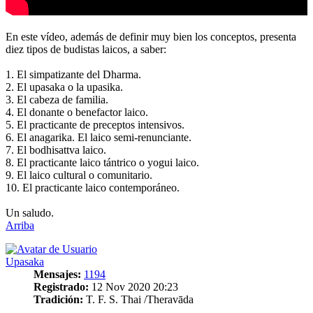
En este vídeo, además de definir muy bien los conceptos, presenta
diez tipos de budistas laicos, a saber:
1. El simpatizante del Dharma.
2. El upasaka o la upasika.
3. El cabeza de familia.
4. El donante o benefactor laico.
5. El practicante de preceptos intensivos.
6. El anagarika. El laico semi-renunciante.
7. El bodhisattva laico.
8. El practicante laico tántrico o yogui laico.
9. El laico cultural o comunitario.
10. El practicante laico contemporáneo.
Un saludo.
Arriba
Upasaka
Mensajes:
1194
Registrado:
12 Nov 2020 20:23
Tradición:
T. F. S. Thai /Theravāda