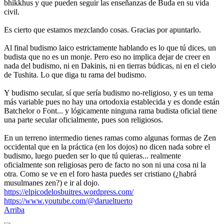
bhikkhus y que pueden seguir las enseñanzas de Buda en su vida
civil.
Es cierto que estamos mezclando cosas. Gracias por apuntarlo.
Al final budismo laico estrictamente hablando es lo que tú dices, un
budista que no es un monje. Pero eso no implica dejar de creer en
nada del budismo, ni en Dakinis, ni en tierras búdicas, ni en el cielo
de Tushita. Lo que diga tu rama del budismo.
Y budismo secular, sí que sería budismo no-religioso, y es un tema
más variable pues no hay una ortodoxia establecida y es donde están
Batchelor o Font... y lógicamente ninguna rama budista oficial tiene
una parte secular oficialmente, pues son religiosos.
En un terreno intermedio tienes ramas como algunas formas de Zen
occidental que en la práctica (en los dojos) no dicen nada sobre el
budismo, luego pueden ser lo que tú quieras... realmente
oficialmente son religiosas pero de facto no son ni una cosa ni la
otra. Como se ve en el foro hasta puedes ser cristiano (¿habrá
musulmanes zen?) e ir al dojo.
https://elpicodelosbuitres.wordpress.com/
https://www.youtube.com/@darueltuerto
Arriba