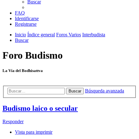
Buscar
FAQ
Identificarse
Registrarse
Inicio
Índice general
Foros Varios
Interbudista
Buscar
Foro Budismo
La Vía del Bodhisattva
Búsqueda avanzada
Buscar
Budismo laico o secular
Responder
Vista para imprimir