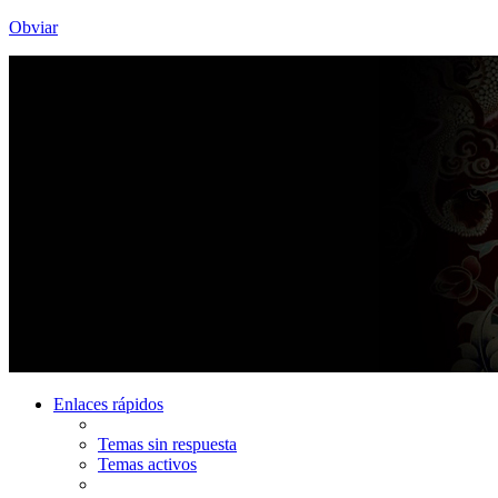
Obviar
Enlaces rápidos
Temas sin respuesta
Temas activos