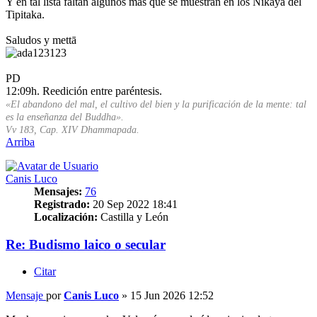
Y en tal lista faltan algunos más que se muestran en los Nikaya del
Tipitaka.
Saludos y mettā
PD
12:09h. Reedición entre paréntesis.
«El abandono del mal, el cultivo del bien y la purificación de la mente: tal
es la enseñanza del Buddha».
Vv 183, Cap. XIV Dhammapada.
Arriba
Canis Luco
Mensajes:
76
Registrado:
20 Sep 2022 18:41
Localización:
Castilla y León
Re: Budismo laico o secular
Citar
Mensaje
por
Canis Luco
»
15 Jun 2026 12:52