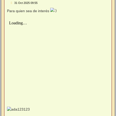
M
31 Oct 2025 09:55
e
n
Para quien sea de interés
s
a
j
e