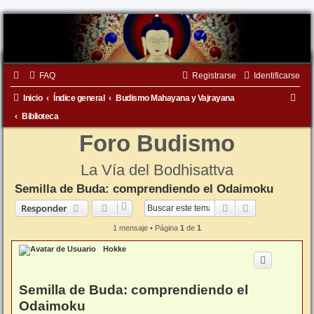
FAQ
Registrarse
Identificarse
B
Inicio
Índice general
Budismo Mahayana y Vajrayana
u
Biblioteca
s
Foro Budismo
c
La Vía del Bodhisattva
a
Semilla de Buda: comprendiendo el Odaimoku
r
Buscar
Búsqueda ava
Responder
1 mensaje • Página
1
de
1
Hokke
Semilla de Buda: comprendiendo el
Odaimoku