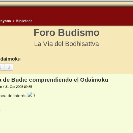
rayana
Biblioteca
Foro Budismo
La Vía del Bodhisattva
Odaimoku
Buscar
Búsqueda avanzada
a de Buda: comprendiendo el Odaimoku
e
»
31 Oct 2025 09:55
sea de interés