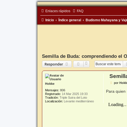
Enlaces rápidos
FAQ
Inicio
Índice general
Budismo Mahayana y Vaj
Semilla de Buda: comprendiendo el 
Responder
Semill
M
por
Hokk
Hokke
e
n
Mensajes:
806
Para quien 
s
Registrado:
14 Mar 2025 19:33
a
Tradición:
Triple Sutra del Loto
j
Localización:
Levante mediterráneo
e