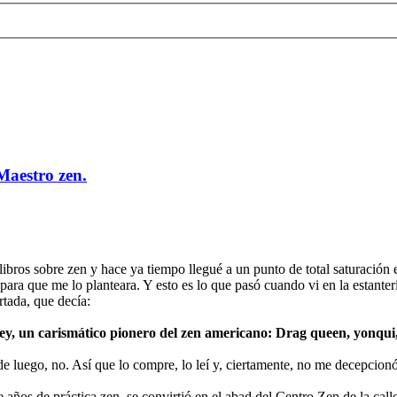
 Maestro zen.
libros sobre zen y hace ya tiempo llegué a un punto de total saturació
para que me lo planteara. Y esto es lo que pasó cuando vi en la estan
rtada, que decía:
, un carismático pionero del zen americano: Drag queen, yonqui, a
de luego, no. Así que lo compre, lo leí y, ciertamente, no me decepcionó
e años de práctica zen, se convirtió en el abad del Centro Zen de la cal