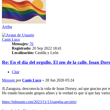
Arriba
Canis Luco
Mensajes:
76
Registrado:
20 Sep 2022 18:41
Localización:
Castilla y León
Re: En el día del orgullo. El zen de la calle. Issan Dor
Citar
Mensaje
por
Canis Luco
»
28 Jun 2026 05:24
JLZaragoza, desconocía la vida de Issan Dorsey, así que gracias por r
He estado buscando grupos afines y la verdad es que sí que hay vario
https://tnhspain.com/2023/11/13/sangha-arcoiris/