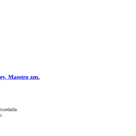
sey. Maestro zen.
ecordarla.
s: