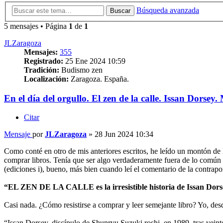
Búsqueda avanzada
Buscar
5 mensajes • Página
1
de
1
JLZaragoza
Mensajes:
355
Registrado:
25 Ene 2024 10:59
Tradición:
Budismo zen
Localización:
Zaragoza. España.
En el día del orgullo. El zen de la calle. Issan Dorsey.
Citar
Mensaje
por
JLZaragoza
»
28 Jun 2024 10:34
Como conté en otro de mis anteriores escritos, he leído un montón de 
comprar libros. Tenía que ser algo verdaderamente fuera de lo común 
(ediciones i), bueno, más bien cuando leí el comentario de la contrapo
“EL ZEN DE LA CALLE es la irresistible historia de Issan Dorsey
Casi nada. ¿Cómo resistirse a comprar y leer semejante libro? Yo, des
“Issan Dorsey, discípulo de Shunryu Suzuki roshi, en 1989, tras veint