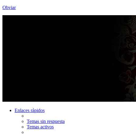
Obviar
Enlaces rápidos
Temas sin respuesta
Temas activos