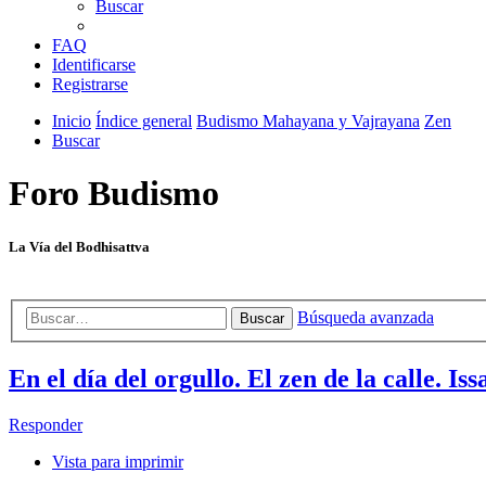
Buscar
FAQ
Identificarse
Registrarse
Inicio
Índice general
Budismo Mahayana y Vajrayana
Zen
Buscar
Foro Budismo
La Vía del Bodhisattva
Búsqueda avanzada
Buscar
En el día del orgullo. El zen de la calle. I
Responder
Vista para imprimir