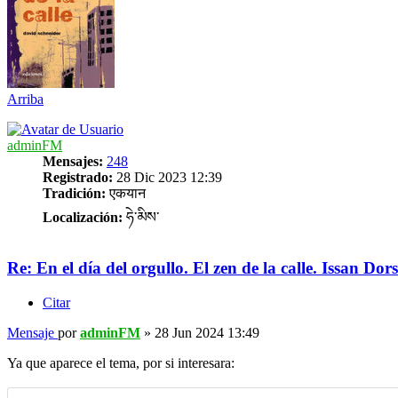
Arriba
adminFM
Mensajes:
248
Registrado:
28 Dic 2023 12:39
Tradición:
एकयान
Localización:
ཧེ་མིས་
Re: En el día del orgullo. El zen de la calle. Issan Dor
Citar
Mensaje
por
adminFM
»
28 Jun 2024 13:49
Ya que aparece el tema, por si interesara: