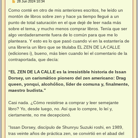
M
28 Jun 2024 10:34
e
n
Como conté en otro de mis anteriores escritos, he leído un
s
montón de libros sobre zen y hace ya tiempo llegué a un
a
j
punto de total saturación en el que dejé de leer nada más
e
sobre el tema, y mucho menos comprar libros. Tenía que ser
algo verdaderamente fuera de lo común para que me lo
planteara. Y esto es lo que pasó cuando vi en la estantería de
una librería un libro que se titulaba EL ZEN DE LA CALLE
(ediciones i), bueno, más bien cuando leí el comentario de la
contraportada, que decía:
“EL ZEN DE LA CALLE es la irresistible historia de Issan
Dorsey, un carismático pionero del zen americano: Drag
queen, yonqui, alcohólico, líder de comuna y, finalmente,
maestro budista.”
Casi nada. ¿Cómo resistirse a comprar y leer semejante
libro? Yo, desde luego, no. Así que lo compre, lo leí y,
ciertamente, no me decepcionó.
“Issan Dorsey, discípulo de Shunryu Suzuki roshi, en 1989,
tras veinte años de práctica zen, se convirtió en el abad del