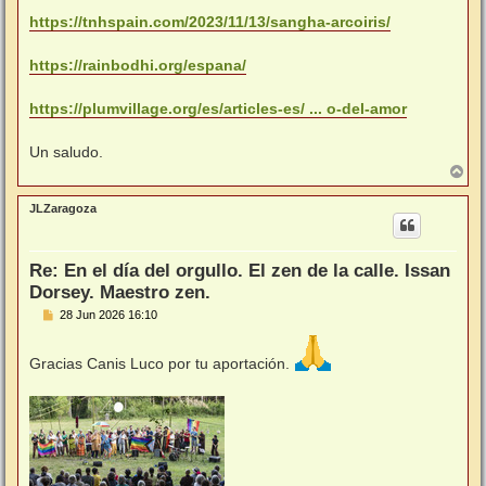
https://tnhspain.com/2023/11/13/sangha-arcoiris/
https://rainbodhi.org/espana/
https://plumvillage.org/es/articles-es/ ... o-del-amor
Un saludo.
A
r
r
JLZaragoza
i
b
a
Re: En el día del orgullo. El zen de la calle. Issan
Dorsey. Maestro zen.
M
28 Jun 2026 16:10
e
n
s
Gracias Canis Luco por tu aportación.
a
j
e