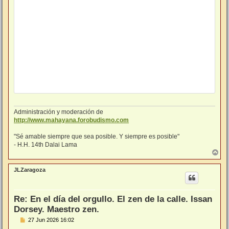
Administración y moderación de
http://www.mahayana.forobudismo.com
"Sé amable siempre que sea posible. Y siempre es posible"
- H.H. 14th Dalai Lama
A
r
r
JLZaragoza
i
b
a
Re: En el día del orgullo. El zen de la calle. Issan
Dorsey. Maestro zen.
M
27 Jun 2026 16:02
e