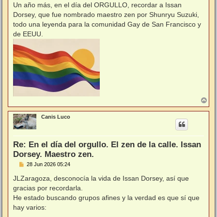
n
Un año más, en el día del ORGULLO, recordar a Issan
s
Dorsey, que fue nombrado maestro zen por Shunryu Suzuki,
a
j
todo una leyenda para la comunidad Gay de San Francisco y
e
de EEUU.
A
r
r
Canis Luco
i
b
a
Re: En el día del orgullo. El zen de la calle. Issan
Dorsey. Maestro zen.
M
28 Jun 2026 05:24
e
n
JLZaragoza, desconocía la vida de Issan Dorsey, así que
s
gracias por recordarla.
a
j
He estado buscando grupos afines y la verdad es que sí que
e
hay varios: