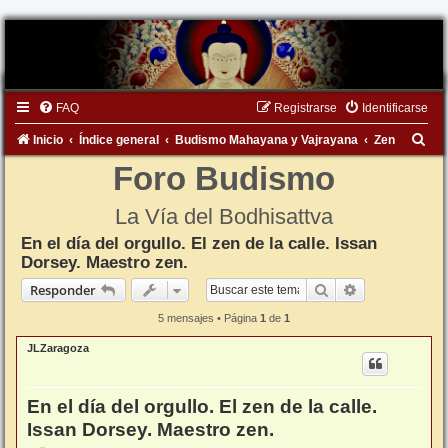
FAQ
Registrarse
Identificarse
B
Inicio
Índice general
Budismo Mahayana y Vajrayana
Zen
u
Foro Budismo
s
La Vía del Bodhisattva
c
En el día del orgullo. El zen de la calle. Issan
a
Dorsey. Maestro zen.
r
Buscar
Búsqueda ava
Responder
5 mensajes • Página
1
de
1
JLZaragoza
En el día del orgullo. El zen de la calle.
Issan Dorsey. Maestro zen.