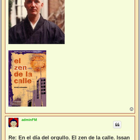
A
r
r
adminFM
i
b
a
Re: En el día del orgullo. El zen de la calle. Issan