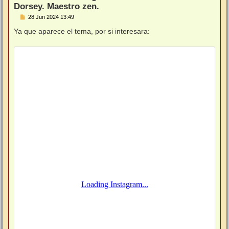
Dorsey. Maestro zen.
M
28 Jun 2024 13:49
e
n
Ya que aparece el tema, por si interesara:
s
a
j
e