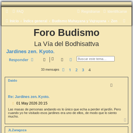
FAQ
Registrarse
Identificarse
B
Inicio
Índice general
Budismo Mahayana y Vajrayana
Zen
u
Foro Budismo
s
La Vía del Bodhisattva
c
Jardines zen. Kyoto.
a
Buscar
Búsqueda avanzada
Responder
r
1
2
3
4
Anterior
33 mensajes
Daido
Re: Jardines zen. Kyoto.
M
01 May 2026 20:15
e
Las masas de personas andando es lo único que echa a perder el jardín. Pero
n
cuando yo he visitado esos jardines era uno de ellos, de modo que lo siento
s
mucho.
A
a
r
j
r
e
JLZaragoza
i