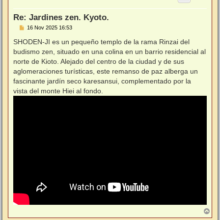
a
Re: Jardines zen. Kyoto.
M
16 Nov 2025 16:53
e
n
SHODEN-JI es un pequeño templo de la rama Rinzai del
s
budismo zen, situado en una colina en un barrio residencial al
a
j
norte de Kioto. Alejado del centro de la ciudad y de sus
e
aglomeraciones turísticas, este remanso de paz alberga un
fascinante jardín seco karesansui, complementado por la
vista del monte Hiei al fondo.
A
r