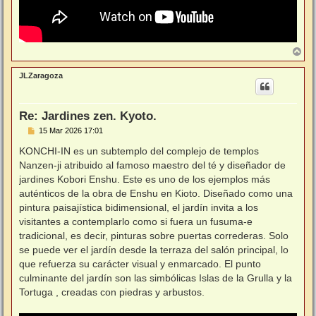
A
r
r
JLZaragoza
i
b
a
Re: Jardines zen. Kyoto.
M
15 Mar 2026 17:01
e
n
KONCHI-IN es un subtemplo del complejo de templos
s
Nanzen-ji atribuido al famoso maestro del té y diseñador de
a
j
jardines Kobori Enshu. Este es uno de los ejemplos más
e
auténticos de la obra de Enshu en Kioto. Diseñado como una
pintura paisajística bidimensional, el jardín invita a los
visitantes a contemplarlo como si fuera un fusuma-e
tradicional, es decir, pinturas sobre puertas correderas. Solo
se puede ver el jardín desde la terraza del salón principal, lo
que refuerza su carácter visual y enmarcado. El punto
culminante del jardín son las simbólicas Islas de la Grulla y la
Tortuga , creadas con piedras y arbustos.