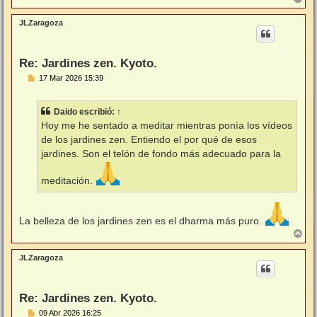
r
r
JLZaragoza
i
b
a
Re: Jardines zen. Kyoto.
M
17 Mar 2026 15:39
e
n
s
Daido
escribió:
↑
a
j
Hoy me he sentado a meditar mientras ponía los vídeos
e
de los jardines zen. Entiendo el por qué de esos
jardines. Son el telón de fondo más adecuado para la
meditación.
La belleza de los jardines zen es el dharma más puro.
A
r
r
JLZaragoza
i
b
a
Re: Jardines zen. Kyoto.
M
09 Abr 2026 16:25