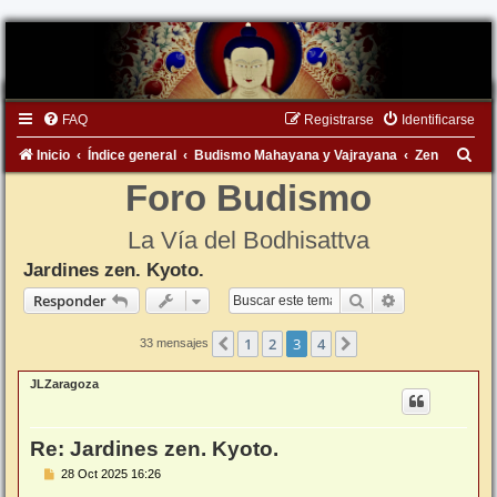
FAQ
Registrarse
Identificarse
B
Inicio
Índice general
Budismo Mahayana y Vajrayana
Zen
u
Foro Budismo
s
La Vía del Bodhisattva
c
Jardines zen. Kyoto.
a
Buscar
Búsqueda ava
Responder
r
1
2
3
4
Anterior
Siguiente
33 mensajes
JLZaragoza
Re: Jardines zen. Kyoto.
M
28 Oct 2025 16:26
e