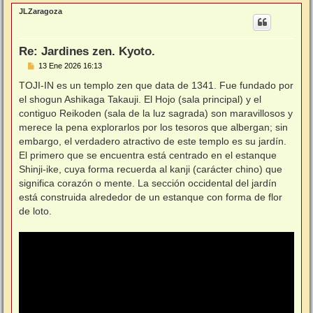
r
JLZaragoza
i
b
a
Re: Jardines zen. Kyoto.
M
13 Ene 2026 16:13
e
n
TOJI-IN es un templo zen que data de 1341. Fue fundado por
s
el shogun Ashikaga Takauji. El Hojo (sala principal) y el
a
j
contiguo Reikoden (sala de la luz sagrada) son maravillosos y
e
merece la pena explorarlos por los tesoros que albergan; sin
embargo, el verdadero atractivo de este templo es su jardín.
El primero que se encuentra está centrado en el estanque
Shinji-ike, cuya forma recuerda al kanji (carácter chino) que
significa corazón o mente. La sección occidental del jardín
está construida alrededor de un estanque con forma de flor
de loto.