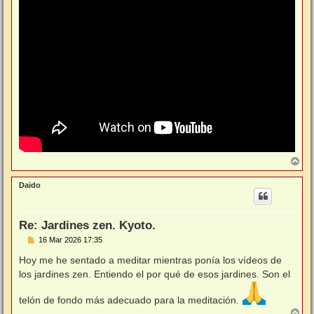
A
r
r
Daido
i
b
a
Re: Jardines zen. Kyoto.
M
16 Mar 2026 17:35
e
n
Hoy me he sentado a meditar mientras ponía los vídeos de
s
los jardines zen. Entiendo el por qué de esos jardines. Son el
a
j
e
telón de fondo más adecuado para la meditación.
A