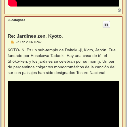
A
r
r
JLZaragoza
i
b
a
Re: Jardines zen. Kyoto.
M
22 Feb 2026 16:42
e
n
KOTO-IN. Es un sub-templo de Daitoku-ji, Kioto, Japón. Fue
s
fundado por Hosokawa Tadaoki. Hay una casa de té, el
a
j
Shōkō-ken, y los jardines se celebran por su momiji. Un par
e
de pergaminos colgantes monocromáticos de la canción del
sur con paisajes han sido designados Tesoro Nacional.