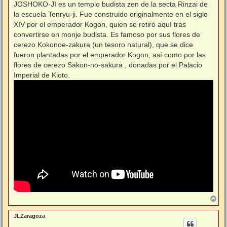
n
JOSHOKO-JI es un templo budista zen de la secta Rinzai de
s
la escuela Tenryu-ji. Fue construido originalmente en el siglo
a
j
XIV por el emperador Kogon, quien se retiró aquí tras
e
convertirse en monje budista. Es famoso por sus flores de
cerezo Kokonoe-zakura (un tesoro natural), que se dice
fueron plantadas por el emperador Kogon, así como por las
flores de cerezo Sakon-no-sakura , donadas por el Palacio
Imperial de Kioto.
A
r
r
JLZaragoza
i
b