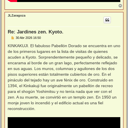
A
r
r
JLZaragoza
i
b
a
Re: Jardines zen. Kyoto.
M
30 Abr 2026 16:50
e
n
KINKAKUJI. El fabuloso Pabellón Dorado se encuentra en uno
s
de los primeros lugares en la lista de visitas de quienes
a
j
acuden a Kyoto. Sorprendentemente pequeño y delicado, se
e
encarama al borde de un gran lago, perfectamente reflejado
en sus aguas. Los muros, columnas y aguilones de los dos
pisos superiores están totalmente cubiertos de oro. En el
pináculo del tejado hay un ave fénix de oro. Construido en
1394, el Kinkakuji fue originalmente un pabellón de recreo
para el shogún Yoshimitsu y no tenía nada que ver con el
zen. A su muerte, se convirtió en un templo zen. En 1950 un
monje joven lo incendió y el edificio actual es una fiel
reconstrucción.