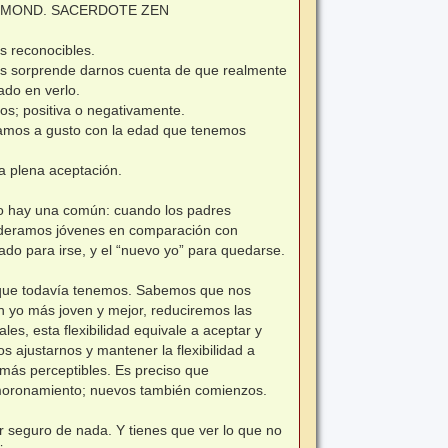
ICHMOND. SACERDOTE ZEN
s reconocibles.
Nos sorprende darnos cuenta de que realmente
do en verlo.
s; positiva o negativamente.
tamos a gusto con la edad que tenemos
la plena aceptación.
o hay una común: cuando los padres
ideramos jóvenes en comparación con
do para irse, y el “nuevo yo” para quedarse.
que todavía tenemos. Sabemos que nos
yo más joven y mejor, reduciremos las
les, esta flexibilidad equivale a aceptar y
s ajustarnos y mantener la flexibilidad a
ás perceptibles. Es preciso que
smoronamiento; nuevos también comienzos.
 seguro de nada. Y tienes que ver lo que no