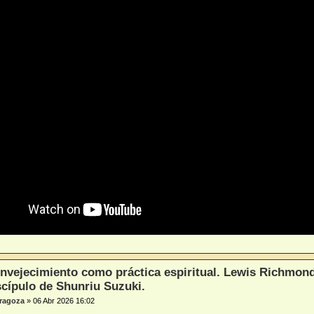
envejecimiento como práctica espiritual. Lewis Richmon
scípulo de Shunriu Suzuki.
ragoza
»
06 Abr 2026 16:02