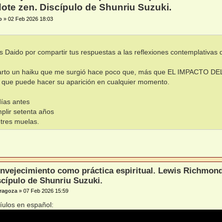
ote zen. Discípulo de Shunriu Suzuki.
o
»
02 Feb 2026 18:03
s Daido por compartir tus respuestas a las reflexiones contemplativa
rto un haiku que me surgió hace poco que, más que EL IMPACTO DE
que puede hacer su aparición en cualquier momento.
ías antes
plir setenta años
 tres muelas.
envejecimiento como práctica espiritual. Lewis Richmon
scípulo de Shunriu Suzuki.
ragoza
»
07 Feb 2026 15:59
tíulos en español: