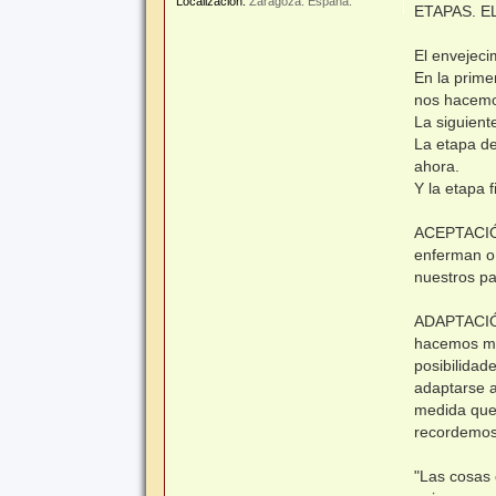
Localización:
Zaragoza. España.
n
ETAPAS. E
s
a
j
El envejeci
e
En la prime
nos hacemo
La siguient
La etapa d
ahora.
Y la etapa 
ACEPTACIÓN
enferman o
nuestros pa
ADAPTACIÓN
hacemos ma
posibilidad
adaptarse a
medida que
recordemos
"Las cosas 