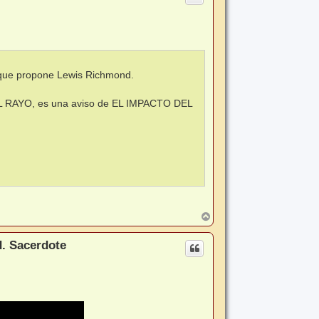
s que propone Lewis Richmond.
L RAYO, es una aviso de EL IMPACTO DEL
A
r
r
d. Sacerdote
i
b
a