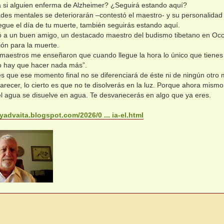
 si alguien enferma de Alzheimer? ¿Seguirá estando aquí?
ades mentales se deteriorarán –contestó el maestro- y su personalidad 
egue el día de tu muerte, también seguirás estando aquí.
ó a un buen amigo, un destacado maestro del budismo tibetano en Occ
ión para la muerte.
maestros me enseñaron que cuando llegue la hora lo único que tienes 
No hay que hacer nada más”.
s que ese momento final no se diferenciará de éste ni de ningún otro 
recer, lo cierto es que no te disolverás en la luz. Porque ahora mismo
l agua se disuelve en agua. Te desvanecerás en algo que ya eres.
yadvaita.blogspot.com/2026/0 ... ia-el.html