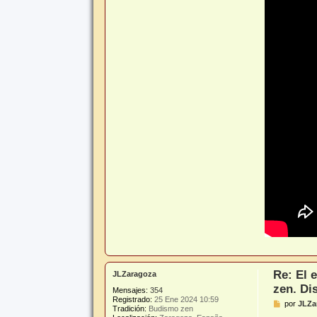
j
e
Re: El 
JLZaragoza
zen. Di
Mensajes:
354
Registrado:
25 Ene 2024 10:59
M
por
JLZa
Tradición:
Budismo zen
e