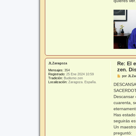
quieres ver
Re: El 
JLZaragoza
zen. Di
Mensajes:
354
Registrado:
25 Ene 2024 10:59
M
por
JLZa
Tradición:
Budismo zen
e
Localización:
Zaragoza. España.
n
DESCANSAR
s
SACERDOT
a
j
Descansar e
e
cuarenta, s
eternament
Has estado 
seguirás es
Un maestro 
preguntó: