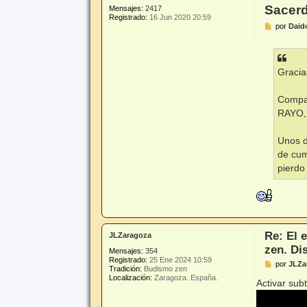
Sacerd
Mensajes:
2417
Registrado:
16 Jun 2020 20:59
M
por
Daid
e
n
s
a
j
Gracia
e
Compa
RAYO, 
Unos d
de cum
pierdo
Re: El 
JLZaragoza
zen. Di
Mensajes:
354
Registrado:
25 Ene 2024 10:59
M
por
JLZa
Tradición:
Budismo zen
e
Localización:
Zaragoza. España.
n
Activar sub
s
a