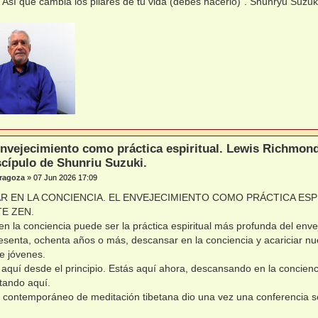
. Así que cambia los pilares de tu vida (debes hacerlo)". Shunryu Suzuk
envejecimiento como práctica espiritual. Lewis Richmon
scípulo de Shunriu Suzuki.
ragoza
»
07 Jun 2026 17:09
 EN LA CONCIENCIA. EL ENVEJECIMIENTO COMO PRÁCTICA ESPIR
E ZEN.
n la conciencia puede ser la práctica espiritual más profunda del env
esenta, ochenta años o más, descansar en la conciencia y acariciar nu
e jóvenes.
aquí desde el principio. Estás aquí ahora, descansando en la concienci
tando aquí.
contemporáneo de meditación tibetana dio una vez una conferencia so