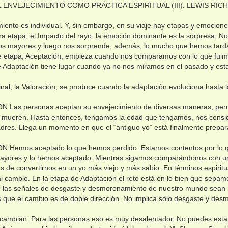
L ENVEJECIMIENTO COMO PRÁCTICA ESPIRITUAL (III). LEWIS R
miento es individual. Y, sin embargo, en su viaje hay etapas y emocione
ra etapa, el Impacto del rayo, la emoción dominante es la sorpresa. 
s mayores y luego nos sorprende, además, lo mucho que hemos tarda
e etapa, Aceptación, empieza cuando nos comparamos con lo que fuimo
e Adaptación tiene lugar cuando ya no nos miramos en el pasado y es
final, la Valoración, se produce cuando la adaptación evoluciona hasta 
 Las personas aceptan su envejecimiento de diversas maneras, per
 mueren. Hasta entonces, tengamos la edad que tengamos, nos cons
dres. Llega un momento en que el “antiguo yo” está finalmente prepara
 Hemos aceptado lo que hemos perdido. Estamos contentos por lo 
yores y lo hemos aceptado. Mientras sigamos comparándonos con un 
es de convertirnos en un yo más viejo y más sabio. En términos espiritua
l cambio. En la etapa de Adaptación el reto está en lo bien que sepamo
 las señales de desgaste y desmoronamiento de nuestro mundo sean m
 que el cambio es de doble dirección. No implica sólo desgaste y de
cambian. Para las personas eso es muy desalentador. No puedes estar