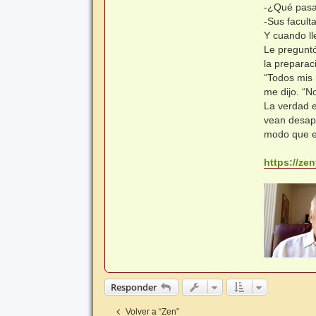
-¿Qué pasa
-Sus facult
Y cuando ll
Le pregunt
la preparac
“Todos mis 
me dijo. “
La verdad e
vean desapa
modo que e
https://zen
Responder
Volver a “Zen”