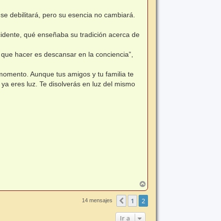
se debilitará, pero su esencia no cambiará.
idente, qué enseñaba su tradición acerca de
que hacer es descansar en la conciencia”,
momento. Aunque tus amigos y tu familia te
 ya eres luz. Te disolverás en luz del mismo
A
r
r
1
2
Anterior
14 mensajes
i
b
Ir a
a