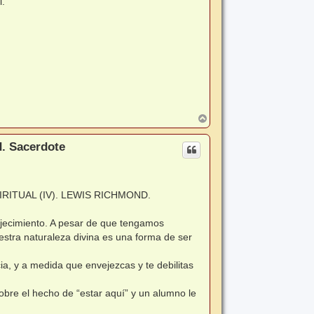
i.
A
r
r
d. Sacerdote
i
b
a
ITUAL (IV). LEWIS RICHMOND.
ejecimiento. A pesar de que tengamos
estra naturaleza divina es una forma de ser
a, y a medida que envejezcas y te debilitas
bre el hecho de “estar aquí” y un alumno le