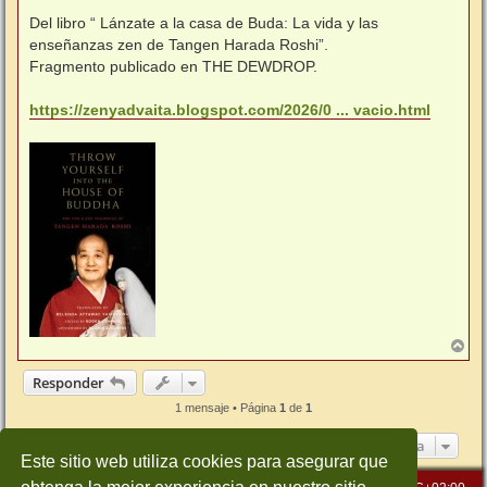
Del libro “ Lánzate a la casa de Buda: La vida y las
enseñanzas zen de Tangen Harada Roshi”.
Fragmento publicado en THE DEWDROP.
https://zenyadvaita.blogspot.com/2026/0 ... vacio.html
A
r
r
Responder
i
b
1 mensaje • Página
1
de
1
a
Ir a
Este sitio web utiliza cookies para asegurar que