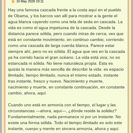
M
16 May 2026 19:11
e
n
Hay una famosa cascada frente a la costa aquí en el pueblo
s
de Obama, y ​​los barcos van allí para mostrar a la gente el
a
j
agua blanca cayendo como una tela de seda en cascada. La
e
vida es como el agua impetuosa de la cascada. Desde la
distancia parece sólida, pero cuando miras de cerca, ves que
está en constante movimiento, en continuo cambio, corriendo
como una cascada de larga cuerda blanca. Parece estar
siempre ahí, pero no es sólida. El agua que ves en la cascada
ya ha corrido hacia el gran océano. La vida está viva; no es
estancada ni sólida. No tiene naturaleza propia. Esta es
quizás la manera más sencilla de describir la vida: es espacio
ilimitado, tiempo ilimitado, nunca el mismo estado, instante
tras instante, fresco y nuevo. Nacimiento y muerte,
nacimiento y muerte, en constante continuación, en constante
cambio, ahora, aquí.
Cuando uno está en armonía con el tiempo, el lugar y las
circunstancias —ahora, aquí—, ¿dónde reside la solidez?
Fundamentalmente, nada permanece ni por un instante. No
existe una forma sólida. Todo el tiempo ilimitado es solo este
instante, cuerpo y mente en sincera armonía, ahora y aquí.