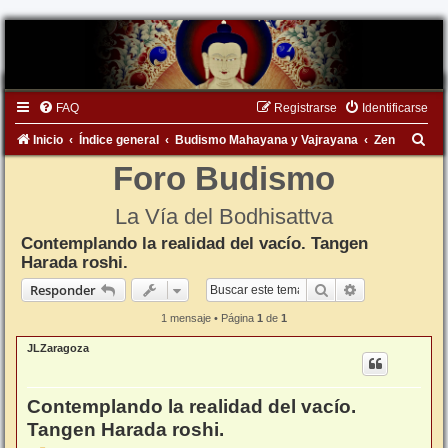
FAQ
Registrarse
Identificarse
B
Inicio
Índice general
Budismo Mahayana y Vajrayana
Zen
u
Foro Budismo
s
La Vía del Bodhisattva
c
Contemplando la realidad del vacío. Tangen
a
Harada roshi.
r
Buscar
Búsqueda ava
Responder
1 mensaje • Página
1
de
1
JLZaragoza
Contemplando la realidad del vacío.
Tangen Harada roshi.