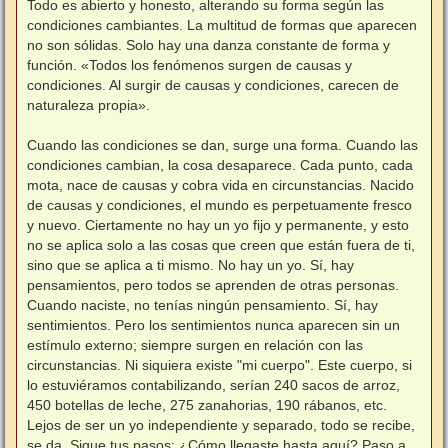
Todo es abierto y honesto, alterando su forma según las
condiciones cambiantes. La multitud de formas que aparecen
no son sólidas. Solo hay una danza constante de forma y
función. «Todos los fenómenos surgen de causas y
condiciones. Al surgir de causas y condiciones, carecen de
naturaleza propia».
Cuando las condiciones se dan, surge una forma. Cuando las
condiciones cambian, la cosa desaparece. Cada punto, cada
mota, nace de causas y cobra vida en circunstancias. Nacido
de causas y condiciones, el mundo es perpetuamente fresco
y nuevo. Ciertamente no hay un yo fijo y permanente, y esto
no se aplica solo a las cosas que creen que están fuera de ti,
sino que se aplica a ti mismo. No hay un yo. Sí, hay
pensamientos, pero todos se aprenden de otras personas.
Cuando naciste, no tenías ningún pensamiento. Sí, hay
sentimientos. Pero los sentimientos nunca aparecen sin un
estímulo externo; siempre surgen en relación con las
circunstancias. Ni siquiera existe "mi cuerpo". Este cuerpo, si
lo estuviéramos contabilizando, serían 240 sacos de arroz,
450 botellas de leche, 275 zanahorias, 190 rábanos, etc.
Lejos de ser un yo independiente y separado, todo se recibe,
se da. Sigue tus pasos: ¿Cómo llegaste hasta aquí? Paso a