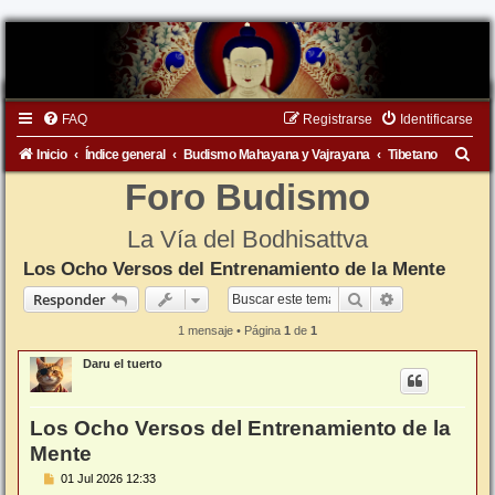
FAQ
Registrarse
Identificarse
B
Inicio
Índice general
Budismo Mahayana y Vajrayana
Tibetano
u
Foro Budismo
s
La Vía del Bodhisattva
c
Los Ocho Versos del Entrenamiento de la Mente
a
Buscar
Búsqueda ava
Responder
r
1 mensaje • Página
1
de
1
Daru el tuerto
Los Ocho Versos del Entrenamiento de la
Mente
M
01 Jul 2026 12:33
e