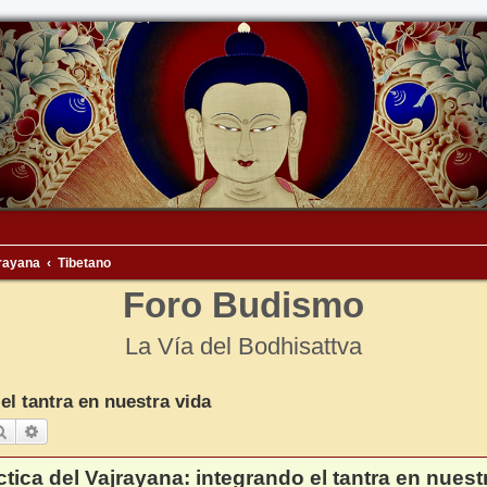
rayana
Tibetano
Foro Budismo
La Vía del Bodhisattva
el tantra en nuestra vida
Buscar
Búsqueda avanzada
ctica del Vajrayana: integrando el tantra en nuest