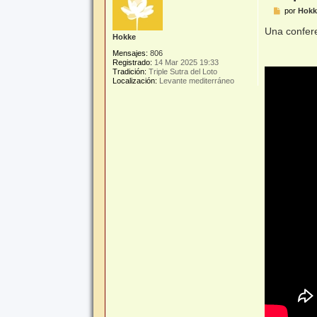
M
por
Hokk
e
n
Una confere
Hokke
s
a
Mensajes:
806
j
Registrado:
14 Mar 2025 19:33
e
Tradición:
Triple Sutra del Loto
Localización:
Levante mediterráneo