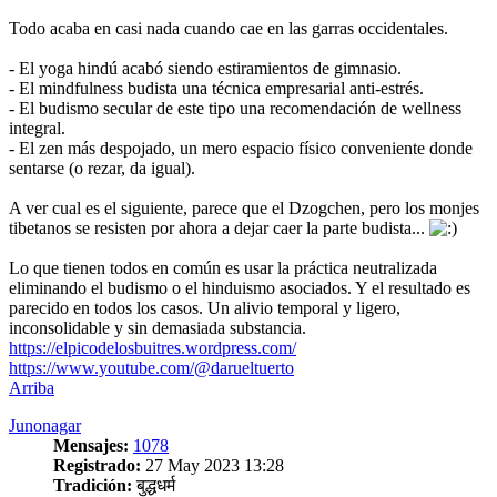
Todo acaba en casi nada cuando cae en las garras occidentales.
- El yoga hindú acabó siendo estiramientos de gimnasio.
- El mindfulness budista una técnica empresarial anti-estrés.
- El budismo secular de este tipo una recomendación de wellness
integral.
- El zen más despojado, un mero espacio físico conveniente donde
sentarse (o rezar, da igual).
A ver cual es el siguiente, parece que el Dzogchen, pero los monjes
tibetanos se resisten por ahora a dejar caer la parte budista...
Lo que tienen todos en común es usar la práctica neutralizada
eliminando el budismo o el hinduismo asociados. Y el resultado es
parecido en todos los casos. Un alivio temporal y ligero,
inconsolidable y sin demasiada substancia.
https://elpicodelosbuitres.wordpress.com/
https://www.youtube.com/@darueltuerto
Arriba
Junonagar
Mensajes:
1078
Registrado:
27 May 2023 13:28
Tradición:
बुद्धधर्म