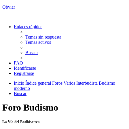
Obviar
Enlaces rápidos
Temas sin respuesta
Temas activos
Buscar
FAQ
Identificarse
Registrarse
Inicio
Índice general
Foros Varios
Interbudista
Budismo
moderno
Buscar
Foro Budismo
La Vía del Bodhisattva