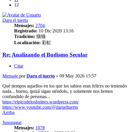
12
Daru el tuerto
Mensajes:
2704
Registrado:
10 Dic 2020 13:16
Tradición:
猫猫
Localización:
彩虹
Re: Analizando el Budismo Secular
Citar
Mensaje
por
Daru el tuerto
»
09 May 2026 15:57
Qué tiempos aquellos en los que los sabios eran felices no teniendo
nada... bueno, quizá sigan siéndolo, y solamente nos hemos
confundido de personas...
https://elpicodelosbuitres.wordpress.com/
https://www.youtube.com/@darueltuerto
Arriba
Junonagar
Mensajes:
1078