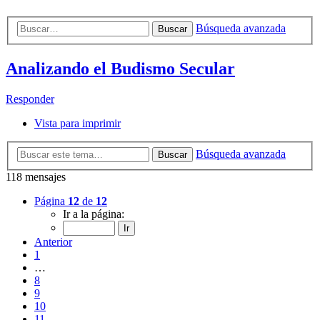
Búsqueda avanzada
Buscar
Analizando el Budismo Secular
Responder
Vista para imprimir
Búsqueda avanzada
Buscar
118 mensajes
Página
12
de
12
Ir a la página:
Anterior
1
…
8
9
10
11