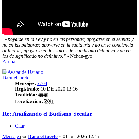
"Apoyarse en la Ley y no en las personas; apoyarse en el sentido y
no en las palabras; apoyarse en la sabiduría y no en la conciencia
ordinaria; apoyarse en los sutras de significado definitivo y no en
los de significado no definitivo.”
- Nehan-gyō
Arriba
Daru el tuerto
Mensajes:
2704
Registrado:
10 Dic 2020 13:16
Tradición:
猫猫
Localización:
彩虹
Re: Analizando el Budismo Secular
Citar
Mensaje
por
Daru el tuerto
»
01 Jun 2026 12:45