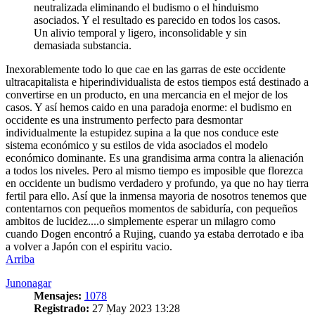
neutralizada eliminando el budismo o el hinduismo
asociados. Y el resultado es parecido en todos los casos.
Un alivio temporal y ligero, inconsolidable y sin
demasiada substancia.
Inexorablemente todo lo que cae en las garras de este occidente
ultracapitalista e hiperindividualista de estos tiempos está destinado a
convertirse en un producto, en una mercancia en el mejor de los
casos. Y así hemos caido en una paradoja enorme: el budismo en
occidente es una instrumento perfecto para desmontar
individualmente la estupidez supina a la que nos conduce este
sistema económico y su estilos de vida asociados el modelo
económico dominante. Es una grandisima arma contra la alienación
a todos los niveles. Pero al mismo tiempo es imposible que florezca
en occidente un budismo verdadero y profundo, ya que no hay tierra
fertil para ello. Así que la inmensa mayoria de nosotros tenemos que
contentarnos con pequeños momentos de sabiduría, con pequeños
ambitos de lucidez....o simplemente esperar un milagro como
cuando Dogen encontró a Rujing, cuando ya estaba derrotado e iba
a volver a Japón con el espiritu vacio.
Arriba
Junonagar
Mensajes:
1078
Registrado:
27 May 2023 13:28