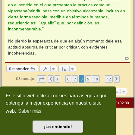
en el sentido en el que presentan la práctica como un
vipassana/mindfulness con un objetivo alcanzable, incluso en
cierta forma tangible, medible en términos humanos,
reduciendo así, "aquello" que, por definición, es
inconmensurable
."
No pierdo la esperanza de que en algún momento deje esa
actitud absurda de criticar por criticar, con evidentes
incoherencias.
A
r
r
Responder
i
b
Página
8
de
12
1
6
7
8
9
10
12
Anterior
Siguien
118 mensajes
…
…
a
Ir a
Este sitio web utiliza cookies para asegurar que
obtenga la mejor experiencia en nuestro sitio
Inicio
Índice general
Todos los horarios son
UTC+02:00
web.
Saber más
Desarrollado por
phpBB
® Forum Software © phpBB Limited
Traducción al español por
phpBB España
Style: Green-Style-Slim by Joyce&Luna
phpBB-Style-Design
¡Lo entiendo!
Privacidad
|
Condiciones