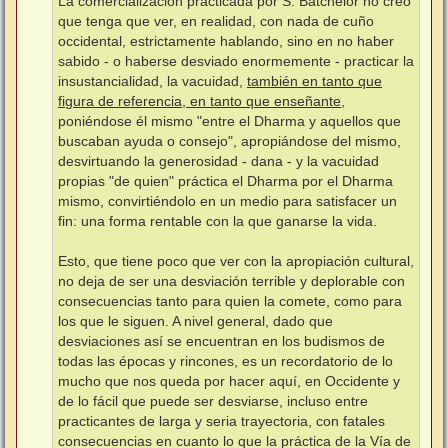
La comercialización practicada por S. Batchelor no creo
que tenga que ver, en realidad, con nada de cuño
occidental, estrictamente hablando, sino en no haber
sabido - o haberse desviado enormemente - practicar la
insustancialidad, la vacuidad,
también en tanto que
figura de referencia, en tanto que enseñante
,
poniéndose él mismo "entre el Dharma y aquellos que
buscaban ayuda o consejo", apropiándose del mismo,
desvirtuando la generosidad - dana - y la vacuidad
propias "de quien" práctica el Dharma por el Dharma
mismo, convirtiéndolo en un medio para satisfacer un
fin: una forma rentable con la que ganarse la vida.
Esto, que tiene poco que ver con la apropiación cultural,
no deja de ser una desviación terrible y deplorable con
consecuencias tanto para quien la comete, como para
los que le siguen. A nivel general, dado que
desviaciones así se encuentran en los budismos de
todas las épocas y rincones, es un recordatorio de lo
mucho que nos queda por hacer aquí, en Occidente y
de lo fácil que puede ser desviarse, incluso entre
practicantes de larga y seria trayectoria, con fatales
consecuencias en cuanto lo que la práctica de la Vía de