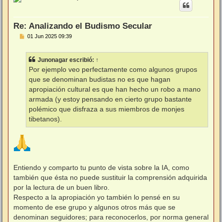
i
b
a
Re: Analizando el Budismo Secular
M
01 Jun 2025 09:39
e
n
s
Junonagar
escribió:
↑
a
j
Por ejemplo veo perfectamente como algunos grupos
e
que se denominan budistas no es que hagan
apropiación cultural es que han hecho un robo a mano
armada (y estoy pensando en cierto grupo bastante
polémico que disfraza a sus miembros de monjes
tibetanos).
Entiendo y comparto tu punto de vista sobre la IA, como
también que ésta no puede sustituir la comprensión adquirida
por la lectura de un buen libro.
Respecto a la apropiación yo también lo pensé en su
momento de ese grupo y algunos otros más que se
denominan seguidores; para reconocerlos, por norma general