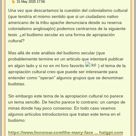
M
31 May 2025 17:56
e
n
Una vez que descartamos la cuestión del colonialismo cultural
s
(que tendría el mismo sentido que si un ciudadano nativo
a
j
americano de la tribu apache denunciara desde su reserva
e
colonialismo anglosajón) podemos centrarnos de la siguiente
tesis: ¿el budismo secular es una forma de apropiación
cultural?
Mas allá de este análisis del budismo secular (que
probablemente termine en un articulo que intentaré publicar
en algún lado y si no en mi foro favorito
) el tema de la
apropiación cultural creo que puede ser interesante para
entender como "operan" algunos grupos que se denominan
budistas.
Sin embargo este tema de la apropiacion cultural no parece
un tema sencillo. De hecho parece lo contrario: un campo de
minas donde hay poco consenso. En todo caso veamos
algunos artículos introductorios que tratan este tema en el
budismo:
https://www.lionsroar.com/the-many-face ... hatgpt.com