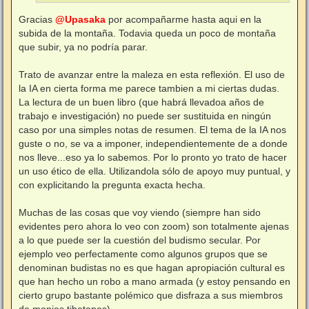
Gracias
@Upasaka
por acompañarme hasta aqui en la
subida de la montaña. Todavia queda un poco de montaña
que subir, ya no podría parar.
Trato de avanzar entre la maleza en esta reflexión. El uso de
la IA en cierta forma me parece tambien a mi ciertas dudas.
La lectura de un buen libro (que habrá llevadoa años de
trabajo e investigación) no puede ser sustituida en ningún
caso por una simples notas de resumen. El tema de la IA nos
guste o no, se va a imponer, independientemente de a donde
nos lleve...eso ya lo sabemos. Por lo pronto yo trato de hacer
un uso ético de ella. Utilizandola sólo de apoyo muy puntual, y
con explicitando la pregunta exacta hecha.
Muchas de las cosas que voy viendo (siempre han sido
evidentes pero ahora lo veo con zoom) son totalmente ajenas
a lo que puede ser la cuestión del budismo secular. Por
ejemplo veo perfectamente como algunos grupos que se
denominan budistas no es que hagan apropiación cultural es
que han hecho un robo a mano armada (y estoy pensando en
cierto grupo bastante polémico que disfraza a sus miembros