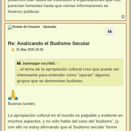
parecían honestas hasta que ciertas informaciones se
hicieron públicas.
A
r
r
Upasaka
i
b
a
Re: Analizando el Budismo Secular
M
31 May 2025 20:26
e
n
s
Junonagar
escribió:
↑
a
j
...el tema de la apropiación cultural creo que puede ser
e
interesante para entender como "operan" algunos
grupos que se denominan budistas.
Buenas tardes.
La apropiación cultural en el mundo es palpable y evidente en
muchos aspectos, y no sólo hablo del caso del 'budismo', (y
con ello no estoy afirmando que el 'budismo secular' forme