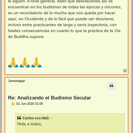
le siguen. A nivel general, dado que desviaciones así se
encuentran en los budismos de todas las épocas y rincones,
es un recordatorio de lo mucho que nos queda por hacer
aquí, en Occidente y de lo fácil que puede ser desviarse,
incluso entre practicantes de larga y seria trayectoria, con
fatales consecuencias en cuanto lo que la práctica de la Vía
de Buddha supone.
A
r
r
Junonagar
i
b
a
Re: Analizando el Budismo Secular
M
01 Jun 2025 01:05
e
n
s
Carlos
escribió:
↑
a
j
Hola a todos,
e