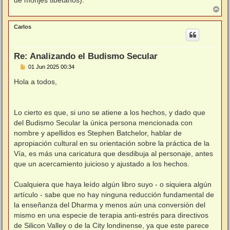
de monjes tibetanos).
A
r
r
Carlos
i
b
a
Re: Analizando el Budismo Secular
M
01 Jun 2025 00:34
e
n
Hola a todos,
s
a
j
e
Lo cierto es que, si uno se atiene a los hechos, y dado que
del Budismo Secular la única persona mencionada con
nombre y apellidos es Stephen Batchelor, hablar de
apropiación cultural en su orientación sobre la práctica de la
Vía, es más una caricatura que desdibuja al personaje, antes
que un acercamiento juicioso y ajustado a los hechos.
Cualquiera que haya leído algún libro suyo - o siquiera algún
artículo - sabe que no hay ninguna reducción fundamental de
la enseñanza del Dharma y menos aún una conversión del
mismo en una especie de terapia anti-estrés para directivos
de Silicon Valley o de la City londinense, ya que este parece