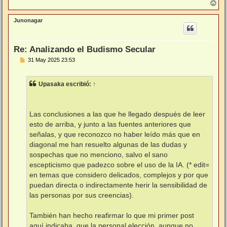
A
r
r
Junonagar
i
b
a
Re: Analizando el Budismo Secular
M
31 May 2025 23:53
e
n
s
Upasaka
escribió:
↑
a
j
e
Las conclusiones a las que he llegado después de leer
esto de arriba, y junto a las fuentes anteriores que
señalas, y que reconozco no haber leído más que en
diagonal me han resuelto algunas de las dudas y
sospechas que no menciono, salvo el sano
escepticismo que padezco sobre el uso de la IA. (* edit=
en temas que considero delicados, complejos y por que
puedan directa o indirectamente herir la sensibilidad de
las personas por sus creencias).
También han hecho reafirmar lo que mi primer post
aquí indicaba, que la personal elección, aunque no