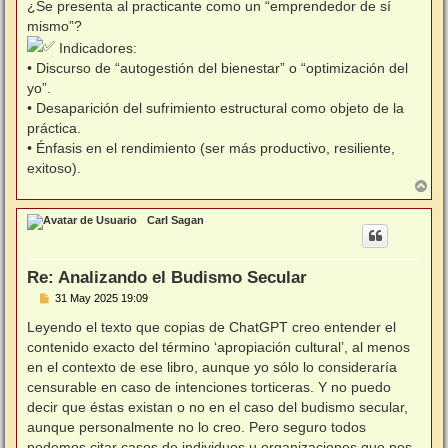
¿Se presenta al practicante como un “emprendedor de sí
mismo”?
Indicadores:
• Discurso de “autogestión del bienestar” o “optimización del
yo”.
• Desaparición del sufrimiento estructural como objeto de la
práctica.
• Énfasis en el rendimiento (ser más productivo, resiliente,
exitoso).
A
r
r
Carl Sagan
i
b
a
Re: Analizando el Budismo Secular
M
31 May 2025 19:09
e
n
Leyendo el texto que copias de ChatGPT creo entender el
s
contenido exacto del término ‘apropiación cultural’, al menos
a
j
en el contexto de ese libro, aunque yo sólo lo consideraría
e
censurable en caso de intenciones torticeras. Y no puedo
decir que éstas existan o no en el caso del budismo secular,
aunque personalmente no lo creo. Pero seguro todos
podemos citar casos de individuos u organizaciones que nos