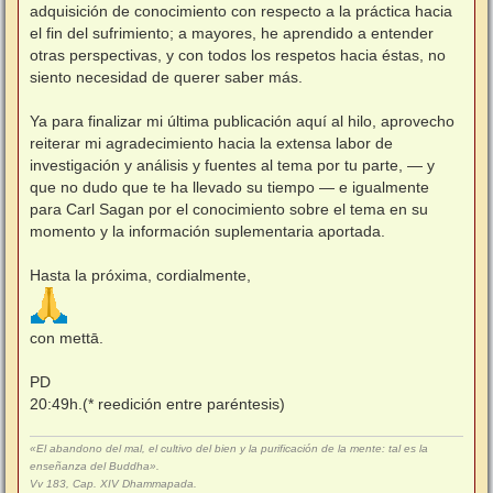
adquisición de conocimiento con respecto a la práctica hacia
el fin del sufrimiento; a mayores, he aprendido a entender
otras perspectivas, y con todos los respetos hacia éstas, no
siento necesidad de querer saber más.
Ya para finalizar mi última publicación aquí al hilo, aprovecho
reiterar mi agradecimiento hacia la extensa labor de
investigación y análisis y fuentes al tema por tu parte, — y
que no dudo que te ha llevado su tiempo — e igualmente
para Carl Sagan por el conocimiento sobre el tema en su
momento y la información suplementaria aportada.
Hasta la próxima, cordialmente,
con mettā.
PD
20:49h.(* reedición entre paréntesis)
«El abandono del mal, el cultivo del bien y la purificación de la mente: tal es la
enseñanza del Buddha».
Vv 183, Cap. XIV Dhammapada.