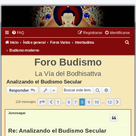
FAQ
Registrarse
Identificarse
B
Inicio
Índice general
Foros Varios
Interbudista
u
Budismo moderno
s
Foro Budismo
c
La Vía del Bodhisattva
a
Analizando el Budismo Secular
r
Buscar
Búsqueda ava
Responder
Página
8
de
12
1
6
7
8
9
10
12
Anterior
Siguien
118 mensajes
…
…
Junonagar
Re: Analizando el Budismo Secular