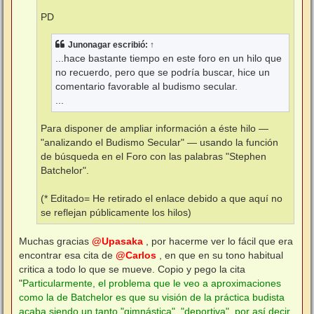
PD
Junonagar
escribió:
↑
...hace bastante tiempo en este foro en un hilo que
no recuerdo, pero que se podría buscar, hice un
comentario favorable al budismo secular.
...
Para disponer de ampliar información a éste hilo —
"analizando el Budismo Secular" — usando la función
de búsqueda en el Foro con las palabras "Stephen
Batchelor".
(* Editado= He retirado el enlace debido a que aquí no
se reflejan públicamente los hilos)
Muchas gracias
@Upasaka
, por hacerme ver lo fácil que era
encontrar esa cita de
@Carlos
, en que en su tono habitual
critica a todo lo que se mueve. Copio y pego la cita
"
Particularmente, el problema que le veo a aproximaciones
como la de Batchelor es que su visión de la práctica budista
acaba siendo un tanto "gimnástica", "deportiva", por así decir,