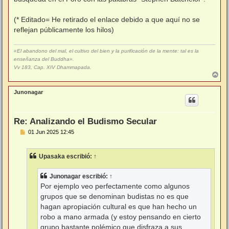
(* Editado= He retirado el enlace debido a que aquí no se
reflejan públicamente los hilos)
«El abandono del mal, el cultivo del bien y la purificación de la mente: tal es la
enseñanza del Buddha».
Vv 183, Cap. XIV Dhammapada.
A
r
r
Junonagar
i
b
a
Re: Analizando el Budismo Secular
M
01 Jun 2025 12:45
e
n
s
Upasaka
escribió:
↑
a
j
e
Junonagar
escribió:
↑
Por ejemplo veo perfectamente como algunos
grupos que se denominan budistas no es que
hagan apropiación cultural es que han hecho un
robo a mano armada (y estoy pensando en cierto
grupo bastante polémico que disfraza a sus