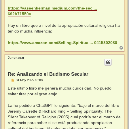
https://yaseenkerman.medium.com/the-sec ...
692b71550c
Hay un libro que a nivel de la apropiación cultural religiosa ha
tenido mucha influencia:
https://www.amazon.com/Selling-Spiritua ... 0415302080
A
r
r
Junonagar
i
b
a
Re: Analizando el Budismo Secular
M
31 May 2025 18:08
e
n
Este último libro me genera mucha curiosidad. No puedo
s
evitar tirar por el gran atajo.
a
j
e
La he pedido a ChatGPT lo siguiente: "bajo el marco del libro
Jeremy Carrette & Richard King – Selling Spirituality: The
Silent Takeover of Religion (2005) cual podría ser el marco de
referencia para saber si se está produciendo apropiacion
cultural del budismo. El enfoque debe ser academico".