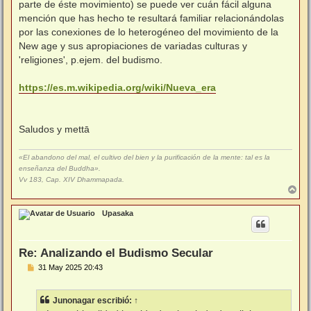
parte de éste movimiento) se puede ver cuán fácil alguna
mención que has hecho te resultará familiar relacionándolas
por las conexiones de lo heterogéneo del movimiento de la
New age y sus apropiaciones de variadas culturas y
'religiones', p.ejem. del budismo.
https://es.m.wikipedia.org/wiki/Nueva_era
Saludos y mettā
«El abandono del mal, el cultivo del bien y la purificación de la mente: tal es la
enseñanza del Buddha».
Vv 183, Cap. XIV Dhammapada.
A
r
r
Upasaka
i
b
a
Re: Analizando el Budismo Secular
M
31 May 2025 20:43
e
n
s
Junonagar
escribió:
↑
a