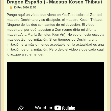
Dragon Español) - Maestro Kosen Thibaut
M
23 Feb 2026 21:58
e
n
Pongo aquí un vídeo que viene en YouTube sobre el Zen del
s
maestro Deshimaru y su discípulo, el maestro Kosen Thibaut.
a
j
Ninguno de los dos son santos de mi devoción. El vídeo
e
muestra el por qué: apestan a Zen (como diría mi difunta
maestra Ana María Schluter, Kiun An). No veo en esta escuela
mas que Zen de imitación. Si en tiempos de Deshimaru la
imitación era más o menos aceptable, en la actualidad es una
imitación de una imitación. Pero dejo el vídeo y que cada cual
lo juzgue a su entender.