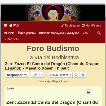
FAQ
Registrarse
Identificarse
B
Inicio
Índice general
Budismo Mahayana y Vajrayana
Zen
u
Zen Soto
s
Foro Budismo
c
La Vía del Bodhisattva
a
Zen: Zazen:El Canto del Dragón (Chant du Dragon
r
Español) - Maestro Kosen Thibaut
Buscar
Búsqueda ava
Responder
1 mensaje • Página
1
de
1
Daido
Zen: Zazen:El Canto del Dragón (Chant du