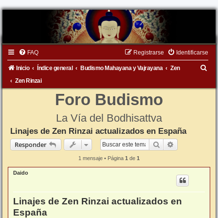
FAQ
Registrarse
Identificarse
B
Inicio
Índice general
Budismo Mahayana y Vajrayana
Zen
u
Zen Rinzai
s
Foro Budismo
c
La Vía del Bodhisattva
a
Linajes de Zen Rinzai actualizados en España
r
Buscar
Búsqueda ava
Responder
1 mensaje • Página
1
de
1
Daido
Linajes de Zen Rinzai actualizados en
España