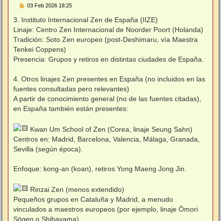
M
03 Feb 2026 18:25
e
n
3. Instituto Internacional Zen de España (IIZE)
s
Linaje: Centro Zen Internacional de Noorder Poort (Holanda)
a
j
Tradición: Soto Zen europeo (post‑Deshimaru, vía Maestra
e
Tenkei Coppens)
Presencia: Grupos y retiros en distintas ciudades de España.
4. Otros linajes Zen presentes en España (no incluidos en las
fuentes consultadas pero relevantes)
A partir de conocimiento general (no de las fuentes citadas),
en España también están presentes:
Kwan Um School of Zen (Corea, linaje Seung Sahn)
Centros en: Madrid, Barcelona, Valencia, Málaga, Granada,
Sevilla (según época).
Enfoque: kong‑an (koan), retiros Yong Maeng Jong Jin.
Rinzai Zen (menos extendido)
Pequeños grupos en Cataluña y Madrid, a menudo
vinculados a maestros europeos (por ejemplo, linaje Ōmori
Sōgen o Shibayama).