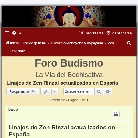
FAQ
Registrarse
Identificarse
B
Inicio
Índice general
Budismo Mahayana y Vajrayana
Zen
u
Zen Rinzai
s
Foro Budismo
c
La Vía del Bodhisattva
a
Linajes de Zen Rinzai actualizados en España
r
Buscar
Búsqueda ava
Responder
1 mensaje • Página
1
de
1
Daido
Linajes de Zen Rinzai actualizados en
España