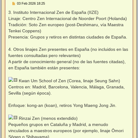
M
03 Feb 2026 18:25
e
n
3. Instituto Internacional Zen de España (IIZE)
s
Linaje: Centro Zen Internacional de Noorder Poort (Holanda)
a
j
Tradición: Soto Zen europeo (post‑Deshimaru, vía Maestra
e
Tenkei Coppens)
Presencia: Grupos y retiros en distintas ciudades de España.
4. Otros linajes Zen presentes en España (no incluidos en las
fuentes consultadas pero relevantes)
A partir de conocimiento general (no de las fuentes citadas),
en España también están presentes:
Kwan Um School of Zen (Corea, linaje Seung Sahn)
Centros en: Madrid, Barcelona, Valencia, Málaga, Granada,
Sevilla (según época).
Enfoque: kong‑an (koan), retiros Yong Maeng Jong Jin.
Rinzai Zen (menos extendido)
Pequeños grupos en Cataluña y Madrid, a menudo
vinculados a maestros europeos (por ejemplo, linaje Ōmori
Sōgen o Shibayama).