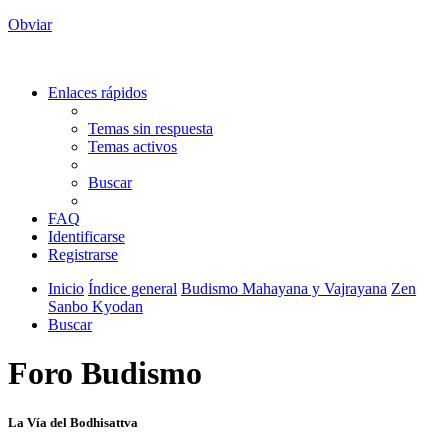
Obviar
Enlaces rápidos
Temas sin respuesta
Temas activos
Buscar
FAQ
Identificarse
Registrarse
Inicio
Índice general
Budismo Mahayana y Vajrayana
Zen
Sanbo Kyodan
Buscar
Foro Budismo
La Vía del Bodhisattva