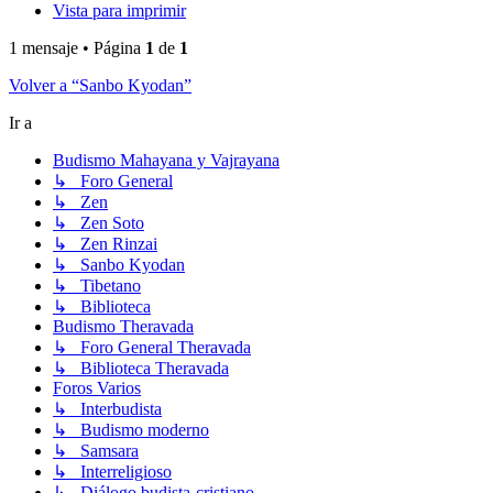
Vista para imprimir
1 mensaje • Página
1
de
1
Volver a “Sanbo Kyodan”
Ir a
Budismo Mahayana y Vajrayana
↳ Foro General
↳ Zen
↳ Zen Soto
↳ Zen Rinzai
↳ Sanbo Kyodan
↳ Tibetano
↳ Biblioteca
Budismo Theravada
↳ Foro General Theravada
↳ Biblioteca Theravada
Foros Varios
↳ Interbudista
↳ Budismo moderno
↳ Samsara
↳ Interreligioso
↳ Diálogo budista-cristiano