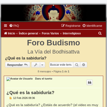
FAQ
Registrarse
Identificarse
B
Inicio
Índice general
Foros Varios
Interreligioso
u
Foro Budismo
s
La Vía del Bodhisattva
c
¿Qué es la sabiduría?
a
Buscar
Búsqueda ava
Responder
r
8 mensajes • Página
1
de
1
Daru el tuerto
¿Qué es la sabiduría?
M
12 Feb 2026 09:36
e
n
¿Qué es la sabiduría? ¿Estáis de acuerdo? (el video es muy