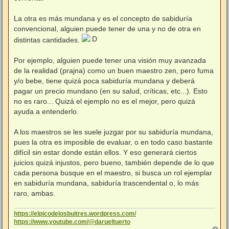
e
La otra es más mundana y es el concepto de sabiduría
convencional, alguien puede tener de una y no de otra en
distintas cantidades.
Por ejemplo, alguien puede tener una visión muy avanzada
de la realidad (prajna) como un buen maestro zen, pero fuma
y/o bebe, tiene quizá poca sabiduría mundana y deberá
pagar un precio mundano (en su salud, críticas, etc...). Esto
no es raro... Quizá el ejemplo no es el mejor, pero quizá
ayuda a entenderlo.
A los maestros se les suele juzgar por su sabiduría mundana,
pues la otra es imposible de evaluar, o en todo caso bastante
difícil sin estar donde están ellos. Y eso generará ciertos
juicios quizá injustos, pero bueno, también depende de lo que
cada persona busque en el maestro, si busca un rol ejemplar
en sabiduría mundana, sabiduría trascendental o, lo más
raro, ambas.
https://elpicodelosbuitres.wordpress.com/
https://www.youtube.com/@darueltuerto