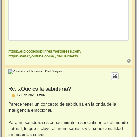
https://elpicodelosbuitres.wordpress.com/
https://www.youtube.com/@darueltuerto
A
r
r
Carl Sagan
i
b
a
Re: ¿Qué es la sabiduría?
M
12 Feb 2026 13:04
e
n
Parece tener un concepto de sabiduría en la onda de la
s
inteligencia emocional.
a
j
e
Para mí sabiduría es conocimiento, especialmente del mundo
natural, lo que incluye al mono sapiens y la condicionalidad
de todas las cosas.