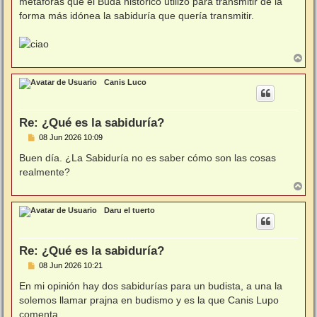
metáforas que el Buda histórico utilizó para transmitir de la
forma más idónea la sabiduría que quería transmitir.
A
r
r
Canis Luco
i
b
a
Re: ¿Qué es la sabiduría?
M
08 Jun 2026 10:09
e
n
Buen día. ¿La Sabiduría no es saber cómo son las cosas
s
realmente?
a
j
A
e
r
r
Daru el tuerto
i
b
a
Re: ¿Qué es la sabiduría?
M
08 Jun 2026 10:21
e
n
En mi opinión hay dos sabidurías para un budista, a una la
s
solemos llamar prajna en budismo y es la que Canis Lupo
a
j
comenta.