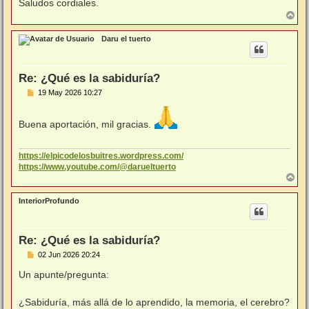
Saludos cordiales.
A
r
r
Daru el tuerto
i
b
a
Re: ¿Qué es la sabiduría?
M
19 May 2026 10:27
e
n
s
Buena aportación, mil gracias.
a
j
e
https://elpicodelosbuitres.wordpress.com/
https://www.youtube.com/@darueltuerto
A
r
r
InteriorProfundo
i
b
a
Re: ¿Qué es la sabiduría?
M
02 Jun 2026 20:24
e
n
Un apunte/pregunta:
s
a
j
¿Sabiduría, más allá de lo aprendido, la memoria, el cerebro?
e