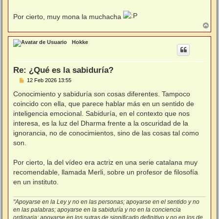
Por cierto, muy mona la muchacha
A
r
r
Hokke
i
b
a
Re: ¿Qué es la sabiduría?
M
12 Feb 2026 13:55
e
n
Conocimiento y sabiduría son cosas diferentes. Tampoco
s
coincido con ella, que parece hablar más en un sentido de
a
j
inteligencia emocional. Sabiduría, en el contexto que nos
e
interesa, es la luz del Dharma frente a la oscuridad de la
ignorancia, no de conocimientos, sino de las cosas tal como
son.
Por cierto, la del vídeo era actriz en una serie catalana muy
recomendable, llamada Merli, sobre un profesor de filosofía
en un instituto.
"Apoyarse en la Ley y no en las personas; apoyarse en el sentido y no
en las palabras; apoyarse en la sabiduría y no en la conciencia
ordinaria; apoyarse en los sutras de significado definitivo y no en los de