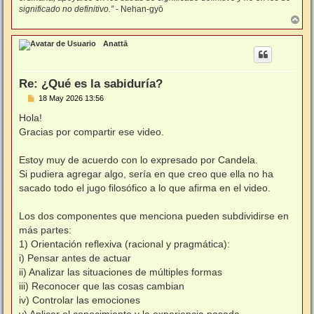
significado no definitivo.”
- Nehan-gyō
A
r
r
Anattā
i
b
a
Re: ¿Qué es la sabiduría?
M
18 May 2026 13:56
e
n
Hola!
s
Gracias por compartir ese video.
a
j
e
Estoy muy de acuerdo con lo expresado por Candela.
Si pudiera agregar algo, sería en que creo que ella no ha
sacado todo el jugo filosófico a lo que afirma en el video.
Los dos componentes que menciona pueden subdividirse en
más partes:
1) Orientación reflexiva (racional y pragmática):
i) Pensar antes de actuar
ii) Analizar las situaciones de múltiples formas
iii) Reconocer que las cosas cambian
iv) Controlar las emociones