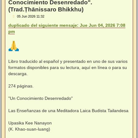
Conocimiento Desenredado".
(Trad.Ṭhānissaro Bhikkhu)
M
05 Jun 2026 11:32
e
n
duplicado del siguiente mensaje: Jue Jun 04, 2026 7:08
s
pm
a
j
e
Libro traducido al español y presentado en uno de sus varios
formatos disponibles para su lectura, aquí en línea o para su
descarga.
274 páginas.
"Un Conocimiento Desenredado"
Las Enseñanzas de una Meditadora Laica Budista Tailandesa
Upasika Kee Nanayon
(K. Khao-suan-luang)