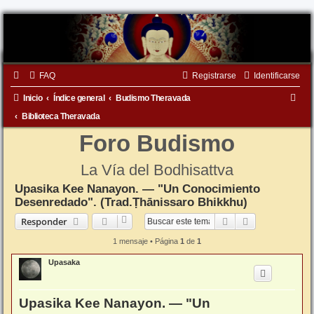
FAQ
Registrarse
Identificarse
B
Inicio
Índice general
Budismo Theravada
u
Biblioteca Theravada
s
Foro Budismo
c
La Vía del Bodhisattva
a
Upasika Kee Nanayon. — "Un Conocimiento
r
Desenredado". (Trad.Ṭhānissaro Bhikkhu)
Buscar
Búsqueda ava
Responder
1 mensaje • Página
1
de
1
Upasaka
Upasika Kee Nanayon. — "Un