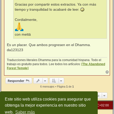
Gracias por compartir estos extractos. Ya con más
tiempo y tranquilidad lo acabaré de leer.
Cordialmente,
con mettā
Es un placer. Que ambos progresen en el Dhamma.
da123123
Traducciones literales Dhamma para la comunidad hispana. Todo el
trabajo es gratuito para todos. Lee todos los artículos:
[The Abandoned
Forest Temple]
A
r
r
Responder
i
b
6 mensajes • Página
1
de
1
a
Ir a
Este sitio web utiliza cookies para asegurar que
obtenga la mejor experiencia en nuestro sitio
Inicio
Índice general
Todos los horarios son
UTC+02:00
web.
Saber más
Desarrollado por
phpBB
® Forum Software © phpBB Limited