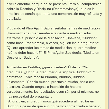
nivel elemental, porque no se presentó. Pero su comprensión
sobre la Doctrina y Disciplina (Dhammavinaya), que es la
práctica, se sentía que tenía una comprensión muy refinada y
detallada.
⠀
Y cuando el Phra Ajahn Sao enseñaba Temas de meditación
(Kammaṭṭhāna) o enseñaba a la gente a meditar, solía
aferrarse al principio de la Meditación (Bhāvanā) "Buddho"
como base. Por ejemplo, a veces, alguien iba a preguntarle:
"Quiero aprender los temas de meditación, quiero meditar,
¿cómo debo hacerlo?". El Phra Ajahn Sao decía: "Medita en
Despierto (Buddho)".
⠀
Al meditar en Buddho, ¿qué sucederá? Él decía: "No
preguntes. ¿Por qué preguntar qué significa Buddho?". Y
enfatizaba: "Solo medita Buddho, Buddho, Buddho
únicamente. Y hazlo mucho, practícalo mucho, hazlo con
destreza. Cuando tengas la intención de hacerlo
verdaderamente, los resultados ocurrirán por sí mismos; no
hay necesidad de preguntar".
, Ahora bien, si preguntamos qué sucederá al meditar en
Buddho a pesar de que aún no hemos comenzado a hacerlo,