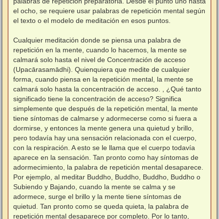
palabras de repetición preparatoria. Desde el punto uno hasta
el ocho, se requiere usar palabras de repetición mental según
el texto o el modelo de meditación en esos puntos.
⠀
Cualquier meditación donde se piensa una palabra de
repetición en la mente, cuando lo hacemos, la mente se
calmará solo hasta el nivel de Concentración de acceso
(Upacārasamādhi). Quienquiera que medite de cualquier
forma, cuando piensa en la repetición mental, la mente se
calmará solo hasta la concentración de acceso. , ¿Qué tanto
significado tiene la concentración de acceso? Significa
simplemente que después de la repetición mental, la mente
tiene síntomas de calmarse y adormecerse como si fuera a
dormirse, y entonces la mente genera una quietud y brillo,
pero todavía hay una sensación relacionada con el cuerpo,
con la respiración. A esto se le llama que el cuerpo todavía
aparece en la sensación. Tan pronto como hay síntomas de
adormecimiento, la palabra de repetición mental desaparece.
Por ejemplo, al meditar Buddho, Buddho, Buddho, Buddho o
Subiendo y Bajando, cuando la mente se calma y se
adormece, surge el brillo y la mente tiene síntomas de
quietud. Tan pronto como se queda quieta, la palabra de
repetición mental desaparece por completo. Por lo tanto,