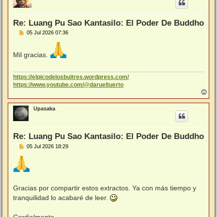
b
a
Re: Luang Pu Sao Kantasilo: El Poder De Buddho
M
05 Jul 2026 07:36
e
n
s
Mil gracias.
a
j
e
https://elpicodelosbuitres.wordpress.com/
https://www.youtube.com/@darueltuerto
A
r
r
Upasaka
i
b
a
Re: Luang Pu Sao Kantasilo: El Poder De Buddho
M
05 Jul 2026 18:29
e
n
s
a
j
e
Gracias por compartir estos extractos. Ya con más tiempo y
tranquilidad lo acabaré de leer.