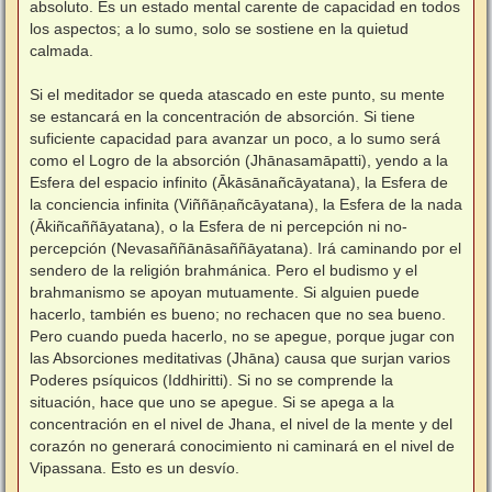
absoluto. Es un estado mental carente de capacidad en todos
los aspectos; a lo sumo, solo se sostiene en la quietud
calmada.
⠀
Si el meditador se queda atascado en este punto, su mente
se estancará en la concentración de absorción. Si tiene
suficiente capacidad para avanzar un poco, a lo sumo será
como el Logro de la absorción (Jhānasamāpatti), yendo a la
Esfera del espacio infinito (Ākāsānañcāyatana), la Esfera de
la conciencia infinita (Viññāṇañcāyatana), la Esfera de la nada
(Ākiñcaññāyatana), o la Esfera de ni percepción ni no-
percepción (Nevasaññānāsaññāyatana). Irá caminando por el
sendero de la religión brahmánica. Pero el budismo y el
brahmanismo se apoyan mutuamente. Si alguien puede
hacerlo, también es bueno; no rechacen que no sea bueno.
Pero cuando pueda hacerlo, no se apegue, porque jugar con
las Absorciones meditativas (Jhāna) causa que surjan varios
Poderes psíquicos (Iddhiritti). Si no se comprende la
situación, hace que uno se apegue. Si se apega a la
concentración en el nivel de Jhana, el nivel de la mente y del
corazón no generará conocimiento ni caminará en el nivel de
Vipassana. Esto es un desvío.
⠀