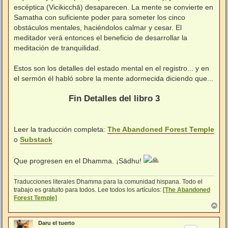
escéptica (Vicikicchā) desaparecen. La mente se convierte en
Samatha con suficiente poder para someter los cinco
obstáculos mentales, haciéndolos calmar y cesar. El
meditador verá entonces el beneficio de desarrollar la
meditación de tranquilidad.
⠀
Estos son los detalles del estado mental en el registro... y en
el sermón él habló sobre la mente adormecida diciendo que...
⠀
Fin Detalles del libro 3
⠀⠀
Leer la traducción completa:
The Abandoned Forest Temple
o
Substack
⠀⠀
Que progresen en el Dhamma. ¡Sādhu!
Traducciones literales Dhamma para la comunidad hispana. Todo el
trabajo es gratuito para todos. Lee todos los artículos:
[The Abandoned
Forest Temple]
A
r
r
Daru el tuerto
i