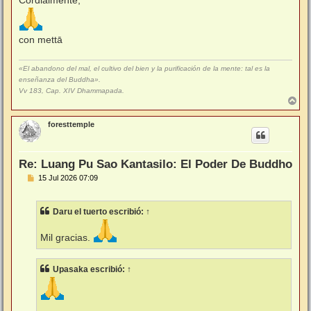
Cordialmente,
con mettā
«El abandono del mal, el cultivo del bien y la purificación de la mente: tal es la
enseñanza del Buddha».
Vv 183, Cap. XIV Dhammapada.
A
r
r
foresttemple
i
b
a
Re: Luang Pu Sao Kantasilo: El Poder De Buddho
M
15 Jul 2026 07:09
e
n
s
Daru el tuerto
escribió:
↑
a
j
e
Mil gracias.
Upasaka
escribió:
↑