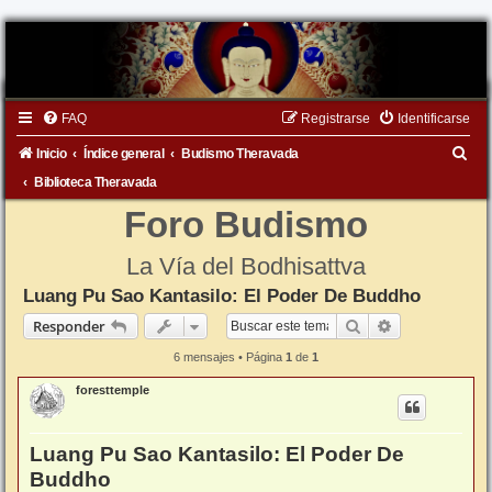
FAQ
Registrarse
Identificarse
B
Inicio
Índice general
Budismo Theravada
u
Biblioteca Theravada
s
Foro Budismo
c
La Vía del Bodhisattva
a
Luang Pu Sao Kantasilo: El Poder De Buddho
r
Buscar
Búsqueda ava
Responder
6 mensajes • Página
1
de
1
foresttemple
Luang Pu Sao Kantasilo: El Poder De
Buddho