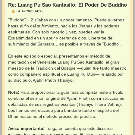
Re: Luang Pu Sao Kantasilo: El Poder De Buddho
M
04 Jul 2026 14:33
e
n
"Buddho"... 2 sílabas con un poder inmenso. Puede guiarnos
s
hasta el fin del sufrimiento, hacia los Jhanas y los poderes
a
j
espirituales. Con solo hacerlo 1 vez, puedes ver la
e
Ecuanimidad en un abrir y cerrar de ojos. Liberarse del
sufrimiento del Samsara... es posible a través de "Buddho".
⠀
En este episodio especial, presentamos el método de
meditación del Venerable Luang Pu Sao Kantasilo, el gran
maestro de la Tradición del Bosque —quien fue tanto maestro
como compañero espiritual de Luang Pu Mun— relatado por
su discípulo, Ajahn Phuth Thaniyo.
⠀
Nota:
Para proporcionar la guía más completa, este artículo
combina el sermón original de Ajahn Phuth con instrucciones
detalladas de sus registros escritos (Thaniyo Thera Vatthu).
Los hemos entrelazado para brindarle tanto el espíritu del
Dhamma como el método preciso de práctica.
⠀
Aviso importante:
Tenga en cuenta que este discurso
incluye descripciones de visiones meditativas y prácticas no