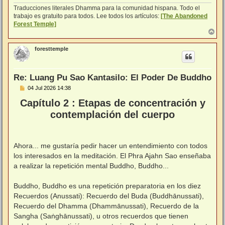
Traducciones literales Dhamma para la comunidad hispana. Todo el
trabajo es gratuito para todos. Lee todos los artículos:
[The Abandoned
Forest Temple]
A
r
r
foresttemple
i
b
a
Re: Luang Pu Sao Kantasilo: El Poder De Buddho
M
04 Jul 2026 14:38
e
Capítulo 2 : Etapas de concentración y
n
s
contemplación del cuerpo
a
j
e
Ahora... me gustaría pedir hacer un entendimiento con todos
los interesados en la meditación. El Phra Ajahn Sao enseñaba
a realizar la repetición mental Buddho, Buddho...
⠀
Buddho, Buddho es una repetición preparatoria en los diez
Recuerdos (Anussati): Recuerdo del Buda (Buddhānussati),
Recuerdo del Dhamma (Dhammānussati), Recuerdo de la
Sangha (Saṅghānussati), u otros recuerdos que tienen