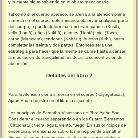
y la mente sigue sabiendo en el objeto mencionado.
⠀
Tal como si el cuerpo aparece, se aferra a la atención plena
inmersa en el cuerpo, determinando observar cualquier parte
del cuerpo, o puede determinar observar: cabello (Kesā),
vello (Lomā), uñas (Nakhā), dientes (Dantā), piel (Taco),
carne (Maṃsaṃ), tendones (Nahāru), huesos (Aṭṭhi), hasta
completar las treinta y dos partes. Entonces será una
estrategia para hacer que la mente se calme hasta alcanzar
la meditación de tranquilidad, es decir, la concentración de
absorción.
⠀
Detalles del libro 2
⠀
Para la Atención plena inmersa en el cuerpo (Kāyagatāsati),
Ajahn Phuth registró en el libro lo siguiente:
⠀
Los principios de Samatha-Vipassana de Phra Ajahn Sao:
Considerar el cuerpo separándolo en los Cuatro Elementos
(Catudhātu): tierra, agua, viento, fuego. En sus principios de
enseñanza, él enseñaba sobre los principios de Samatha-
Vipassana como hemos escuchado antes, pero enfatizaba