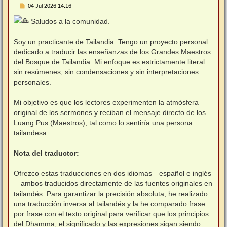
M
04 Jul 2026 14:16
e
n
Saludos a la comunidad.
s
⠀
a
j
Soy un practicante de Tailandia. Tengo un proyecto personal
e
dedicado a traducir las enseñanzas de los Grandes Maestros
del Bosque de Tailandia. Mi enfoque es estrictamente literal:
sin resúmenes, sin condensaciones y sin interpretaciones
personales.
⠀
Mi objetivo es que los lectores experimenten la atmósfera
original de los sermones y reciban el mensaje directo de los
Luang Pus (Maestros), tal como lo sentiría una persona
tailandesa.
⠀
Nota del traductor:
⠀
Ofrezco estas traducciones en dos idiomas—español e inglés
—ambos traducidos directamente de las fuentes originales en
tailandés. Para garantizar la precisión absoluta, he realizado
una traducción inversa al tailandés y la he comparado frase
por frase con el texto original para verificar que los principios
del Dhamma, el significado y las expresiones sigan siendo