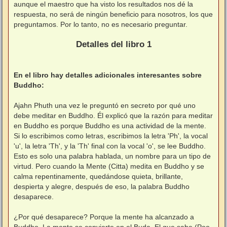
aunque el maestro que ha visto los resultados nos dé la
respuesta, no será de ningún beneficio para nosotros, los que
preguntamos. Por lo tanto, no es necesario preguntar.
⠀
Detalles del libro 1
⠀
En el libro hay detalles adicionales interesantes sobre
Buddho:
⠀
Ajahn Phuth una vez le preguntó en secreto por qué uno
debe meditar en Buddho. Él explicó que la razón para meditar
en Buddho es porque Buddho es una actividad de la mente.
Si lo escribimos como letras, escribimos la letra 'Ph', la vocal
'u', la letra 'Th', y la 'Th' final con la vocal 'o', se lee Buddho.
Esto es solo una palabra hablada, un nombre para un tipo de
virtud. Pero cuando la Mente (Citta) medita en Buddho y se
calma repentinamente, quedándose quieta, brillante,
despierta y alegre, después de eso, la palabra Buddho
desaparece.
⠀
¿Por qué desaparece? Porque la mente ha alcanzado a
Buddho. La mente se convierte en el Buda, El que sabe (Poo