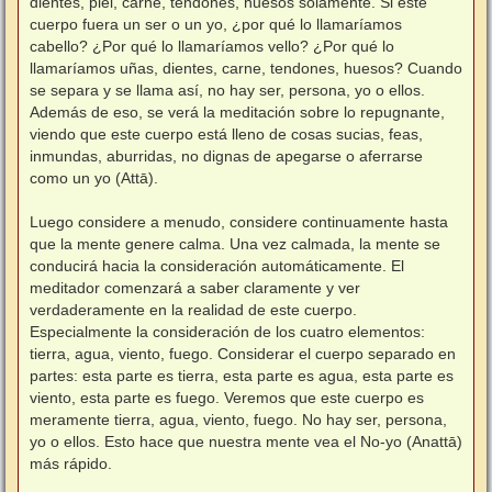
dientes, piel, carne, tendones, huesos solamente. Si este
cuerpo fuera un ser o un yo, ¿por qué lo llamaríamos
cabello? ¿Por qué lo llamaríamos vello? ¿Por qué lo
llamaríamos uñas, dientes, carne, tendones, huesos? Cuando
se separa y se llama así, no hay ser, persona, yo o ellos.
Además de eso, se verá la meditación sobre lo repugnante,
viendo que este cuerpo está lleno de cosas sucias, feas,
inmundas, aburridas, no dignas de apegarse o aferrarse
como un yo (Attā).
⠀
Luego considere a menudo, considere continuamente hasta
que la mente genere calma. Una vez calmada, la mente se
conducirá hacia la consideración automáticamente. El
meditador comenzará a saber claramente y ver
verdaderamente en la realidad de este cuerpo.
Especialmente la consideración de los cuatro elementos:
tierra, agua, viento, fuego. Considerar el cuerpo separado en
partes: esta parte es tierra, esta parte es agua, esta parte es
viento, esta parte es fuego. Veremos que este cuerpo es
meramente tierra, agua, viento, fuego. No hay ser, persona,
yo o ellos. Esto hace que nuestra mente vea el No-yo (Anattā)
más rápido.
⠀