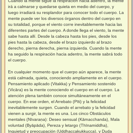
Cuando la mente sigue la respiración hacia adentro, la mente
irá a calmarse y quedarse quieta en medio del cuerpo, y
luego irradiará su resplandor para conocer todo el cuerpo. La
mente puede ver los diversos órganos dentro del cuerpo en
su totalidad, porque el viento corre inevitablemente hacia las
diferentes partes del cuerpo. A donde llega el viento, la mente
sabe hasta allí. Desde la cabeza hasta los pies, desde los
pies hasta la cabeza, desde el brazo izquierdo al brazo
derecho, pierna derecha, pierna izquierda. Cuando la mente
ha seguido la respiración hacia adentro, la mente sabrá todo
el cuerpo.
⠀
En cualquier momento que el cuerpo aún aparece, la mente
está calmada, quieta, conociendo ampliamente en el cuerpo.
Pensamiento aplicado (Vitakka) y Pensamiento sostenido
(Vicāra) es la mente conociendo el cuerpo en el cuerpo. La
atención plena también conoce simultáneamente en el
cuerpo. En ese orden, el Arrebato (Pīti) y la felicidad
inevitablemente surgen. Cuando el arrebato y la felicidad
vienen a surgir, la mente es una. Los cinco Obstáculos
mentales (Nīvaraṇa): Deseo sensual (Kāmacchanda), Mala
voluntad (Byāpāda), Pereza y letargo (Thīnamiddha),
Inquietud y preocupación (Uddhaccakukkucca), y Duda