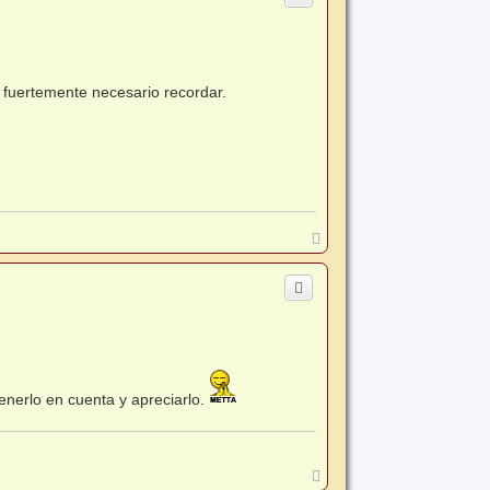
 fuertemente necesario recordar.
A
r
r
i
b
a
enerlo en cuenta y apreciarlo.
A