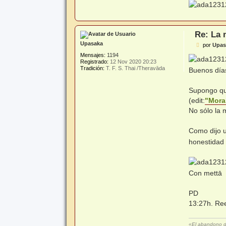
Re: La 
Upasaka
M
por
Upas
e
Mensajes:
1194
n
Registrado:
12 Nov 2020 20:23
s
Tradición:
T. F. S. Thai /Theravāda
Buenos día
a
j
e
Supongo qu
(edit:
"Moral
No sólo la 
Como dijo 
honestidad 
Con mettā
PD
13:27h. Ree
«El abandono del