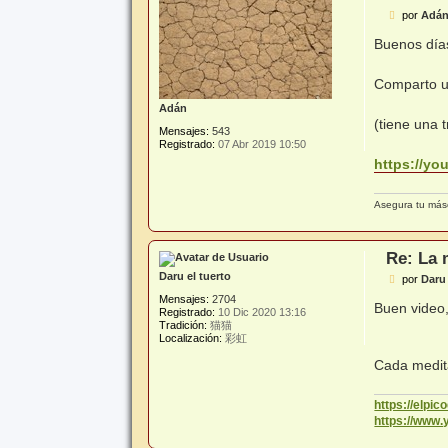
M
por
Adá
e
n
Buenos día
s
a
j
Comparto un
e
Adán
(tiene una 
Mensajes:
543
Registrado:
07 Abr 2019 10:50
https://yo
Asegura tu másc
Re: La 
Daru el tuerto
M
por
Daru 
e
Mensajes:
2704
n
Buen video,
Registrado:
10 Dic 2020 13:16
s
Tradición:
猫猫
a
Localización:
彩虹
j
e
Cada medita
https://elpi
https://www