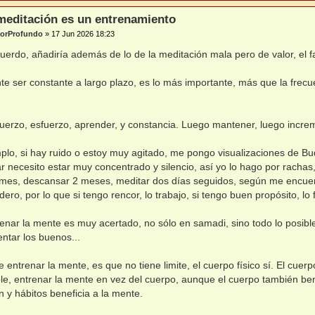
meditación es un entrenamiento
riorProfundo
»
17 Jun 2026 18:23
uerdo, añadiría además de lo de la meditación mala pero de valor, el f
te ser constante a largo plazo, es lo más importante, más que la frecue
uerzo, esfuerzo, aprender, y constancia. Luego mantener, luego increm
plo, si hay ruido o estoy muy agitado, me pongo visualizaciones de 
r necesito estar muy concentrado y silencio, así yo lo hago por rachas
 mes, descansar 2 meses, meditar dos días seguidos, según me encuen
dero, por lo que si tengo rencor, lo trabajo, si tengo buen propósito, lo
enar la mente es muy acertado, no sólo en samadi, sino todo lo posib
ntar los buenos...
 entrenar la mente, es que no tiene limite, el cuerpo físico sí. El cuer
e, entrenar la mente en vez del cuerpo, aunque el cuerpo también ben
n y hábitos beneficia a la mente.