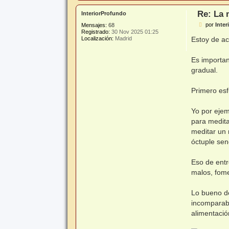
Re: La 
InteriorProfundo
M
por
Inte
Mensajes:
68
e
Registrado:
30 Nov 2025 01:25
n
Estoy de ac
Localización:
Madrid
s
a
j
Es importan
e
gradual.
Primero esf
Yo por ejem
para medita
meditar un
óctuple sen
Eso de entr
malos, fome
Lo bueno de
incomparabl
alimentació