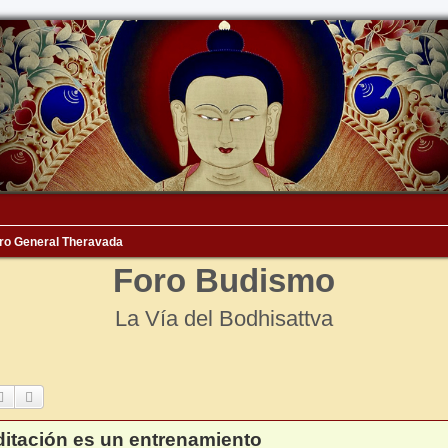
ro General Theravada
Foro Budismo
La Vía del Bodhisattva
Buscar
Búsqueda avanzada
itación es un entrenamiento