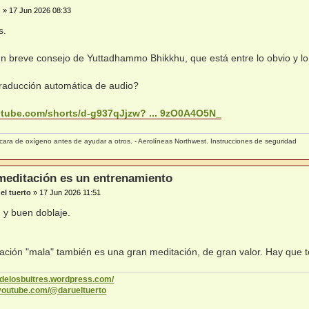
n
»
17 Jun 2026 08:33
s.
 breve consejo de Yuttadhammo Bhikkhu, que está entre lo obvio y lo
traducción automática de audio?
utube.com/shorts/d-g937qJjzw? ... 9zO0A4O5N_
ara de oxígeno antes de ayudar a otros. - Aerolíneas Northwest. Instrucciones de seguridad
meditación es un entrenamiento
el tuerto
»
17 Jun 2026 11:51
 y buen doblaje.
ción "mala" también es una gran meditación, de gran valor. Hay que t
codelosbuitres.wordpress.com/
.youtube.com/@darueltuerto