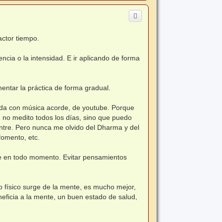
r
r
i
b
a
actor tiempo.
ncia o la intensidad. E ir aplicando de forma
entar la práctica de forma gradual.
Buda con música acorde, de youtube. Porque
, no medito todos los días, sino que puedo
tre. Pero nunca me olvido del Dharma y del
 fomento, etc.
le en todo momento. Evitar pensamientos
po físico surge de la mente, es mucho mejor,
eficia a la mente, un buen estado de salud,