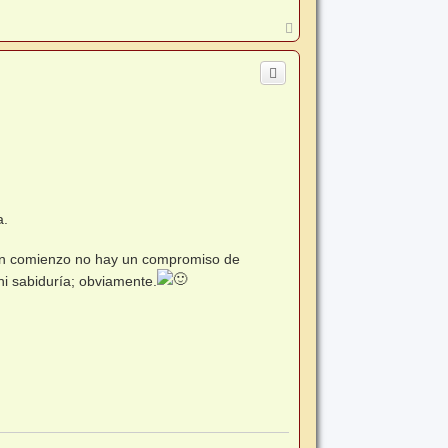
A
r
r
i
b
a
a.
 un comienzo no hay un compromiso de
ni sabiduría; obviamente.