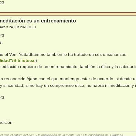
meditación es un entrenamiento
aka
»
24 Jun 2026 11:31
s.
e el Ven. Yuttadhammo también lo ha tratado en sus enseñanzas.
idad"/Biblioteca.
)
meditación requiere de un entrenamiento, también la ética y la sabidurí
un reconocido Ajahn con el que mantengo estar de acuerdo: si desde
y sinceridad; si no hay un compromiso ético, no habrá ni meditación y 
dición.
 mal, el cultivo del bien y la purificación de la mente: tal es la enseñanza del Buddha».