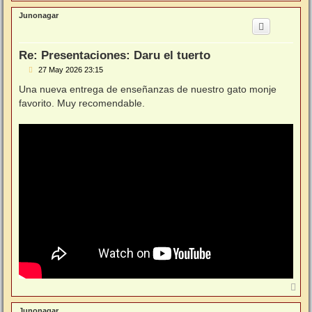
r
r
Junonagar
i
b
a
Re: Presentaciones: Daru el tuerto
M
27 May 2026 23:15
e
n
Una nueva entrega de enseñanzas de nuestro gato monje
s
favorito. Muy recomendable.
a
j
e
A
r
r
Junonagar