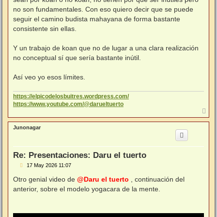
no son fundamentales. Con eso quiero decir que se puede
seguir el camino budista mahayana de forma bastante
consistente sin ellas.
Y un trabajo de koan que no de lugar a una clara realización
no conceptual sí que sería bastante inútil.
Así veo yo esos límites.
https://elpicodelosbuitres.wordpress.com/
https://www.youtube.com/@darueltuerto
A
r
r
Junonagar
i
b
a
Re: Presentaciones: Daru el tuerto
M
17 May 2026 11:07
e
n
Otro genial video de
@Daru el tuerto
, continuación del
s
anterior, sobre el modelo yogacara de la mente.
a
j
e