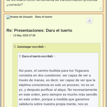
¿correcto?
A
r
r
Daru el tuerto
i
b
a
Re: Presentaciones: Daru el tuerto
M
13 May 2026 07:08
e
n
s
Junonagar
escribió:
↑
a
j
e
Daru el tuerto
escribió:
↑
Así pues, el camino budista para los Yogacara
consistía en dos cuestiones: ser capaz de ver a
través de manas, es decir, ser capaz de ver que la
séptima consciencia es solo un proceso, no es un
yo, y después purificar al alaya. No necesariamente
en este orden, pero siempre es mucho más sencillo
en este orden, porque a medida que ganamos
sabiduría sobre nuestra propia mente, nos es