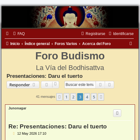
FAQ
Registrarse
Identificarse
B
Inicio
Índice general
Foros Varios
Acerca del Foro
u
Foro Budismo
s
La Vía del Bodhisattva
c
Presentaciones: Daru el tuerto
a
Buscar
Búsqueda ava
Responder
r
1
2
3
4
5
Anterior
Siguiente
41 mensajes
Junonagar
Re: Presentaciones: Daru el tuerto
M
12 May 2026 17:10
e