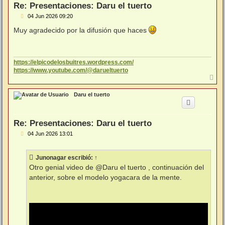
Re: Presentaciones: Daru el tuerto
M
04 Jun 2026 09:20
e
n
Muy agradecido por la difusión que haces
s
a
j
e
https://elpicodelosbuitres.wordpress.com/
https://www.youtube.com/@darueltuerto
A
r
r
Daru el tuerto
i
b
a
Re: Presentaciones: Daru el tuerto
M
04 Jun 2026 13:01
e
n
s
Junonagar
escribió:
↑
a
j
Otro genial video de @Daru el tuerto , continuación del
e
anterior, sobre el modelo yogacara de la mente.