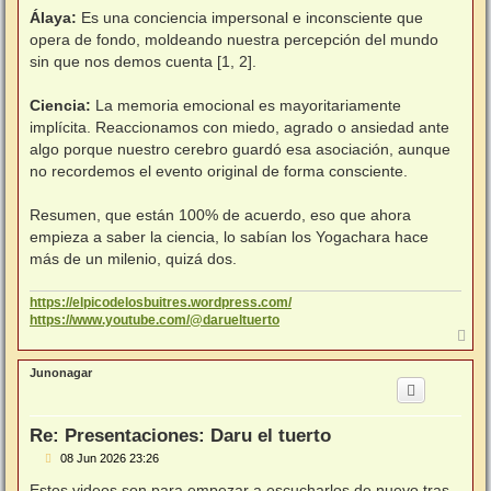
Álaya:
Es una conciencia impersonal e inconsciente que
opera de fondo, moldeando nuestra percepción del mundo
sin que nos demos cuenta [1, 2].
Ciencia:
La memoria emocional es mayoritariamente
implícita. Reaccionamos con miedo, agrado o ansiedad ante
algo porque nuestro cerebro guardó esa asociación, aunque
no recordemos el evento original de forma consciente.
Resumen, que están 100% de acuerdo, eso que ahora
empieza a saber la ciencia, lo sabían los Yogachara hace
más de un milenio, quizá dos.
https://elpicodelosbuitres.wordpress.com/
https://www.youtube.com/@darueltuerto
A
r
r
Junonagar
i
b
a
Re: Presentaciones: Daru el tuerto
M
08 Jun 2026 23:26
e
n
Estos videos son para empezar a escucharlos de nuevo tras