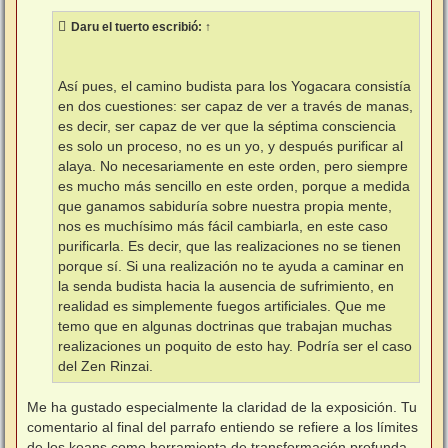
n
s
Daru el tuerto
escribió:
↑
a
j
e
Así pues, el camino budista para los Yogacara consistía
en dos cuestiones: ser capaz de ver a través de manas,
es decir, ser capaz de ver que la séptima consciencia
es solo un proceso, no es un yo, y después purificar al
alaya. No necesariamente en este orden, pero siempre
es mucho más sencillo en este orden, porque a medida
que ganamos sabiduría sobre nuestra propia mente,
nos es muchísimo más fácil cambiarla, en este caso
purificarla. Es decir, que las realizaciones no se tienen
porque sí. Si una realización no te ayuda a caminar en
la senda budista hacia la ausencia de sufrimiento, en
realidad es simplemente fuegos artificiales. Que me
temo que en algunas doctrinas que trabajan muchas
realizaciones un poquito de esto hay. Podría ser el caso
del Zen Rinzai.
Me ha gustado especialmente la claridad de la exposición. Tu
comentario al final del parrafo entiendo se refiere a los límites
de los koans como herramienta de transformación profunda