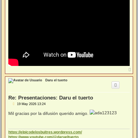
A
r
r
Daru el tuerto
i
b
a
Re: Presentaciones: Daru el tuerto
M
19 May 2026 13:24
e
n
Mil gracias por la difusión querido amigo.
s
a
j
e
https://elpicodelosbuitres.wordpress.com/
https://www.youtube.com/@darueltuerto