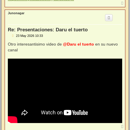
A
r
r
Junonagar
i
b
a
Re: Presentaciones: Daru el tuerto
M
23 May 2026 10:33
e
n
Otro interesantisimo video de
@Daru el tuerto
en su nuevo
s
canal
a
j
e
A