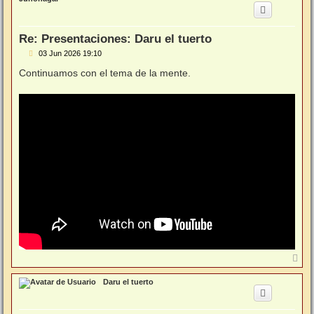
i
b
a
Re: Presentaciones: Daru el tuerto
M
03 Jun 2026 19:10
e
n
Continuamos con el tema de la mente.
s
a
j
e
A
r
r
Daru el tuerto
i
b
a