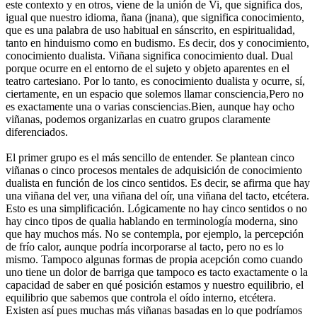
este contexto y en otros, viene de la unión de Vi, que significa dos,
igual que nuestro idioma, ñana (jnana), que significa conocimiento,
que es una palabra de uso habitual en sánscrito, en espiritualidad,
tanto en hinduismo como en budismo. Es decir, dos y conocimiento,
conocimiento dualista. Viñana significa conocimiento dual. Dual
porque ocurre en el entorno de el sujeto y objeto aparentes en el
teatro cartesiano. Por lo tanto, es conocimiento dualista y ocurre, sí,
ciertamente, en un espacio que solemos llamar consciencia,Pero no
es exactamente una o varias consciencias.Bien, aunque hay ocho
viñanas, podemos organizarlas en cuatro grupos claramente
diferenciados.
El primer grupo es el más sencillo de entender. Se plantean cinco
viñanas o cinco procesos mentales de adquisición de conocimiento
dualista en función de los cinco sentidos. Es decir, se afirma que hay
una viñana del ver, una viñana del oír, una viñana del tacto, etcétera.
Esto es una simplificación. Lógicamente no hay cinco sentidos o no
hay cinco tipos de qualia hablando en terminología moderna, sino
que hay muchos más. No se contempla, por ejemplo, la percepción
de frío calor, aunque podría incorporarse al tacto, pero no es lo
mismo. Tampoco algunas formas de propia acepción como cuando
uno tiene un dolor de barriga que tampoco es tacto exactamente o la
capacidad de saber en qué posición estamos y nuestro equilibrio, el
equilibrio que sabemos que controla el oído interno, etcétera.
Existen así pues muchas más viñanas basadas en lo que podríamos