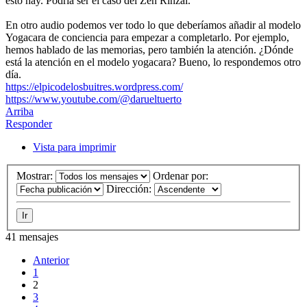
esto hay. Podría ser el caso del Zen Rinzai.
En otro audio podemos ver todo lo que deberíamos añadir al modelo
Yogacara de conciencia para empezar a completarlo. Por ejemplo,
hemos hablado de las memorias, pero también la atención. ¿Dónde
está la atención en el modelo yogacara? Bueno, lo respondemos otro
día.
https://elpicodelosbuitres.wordpress.com/
https://www.youtube.com/@darueltuerto
Arriba
Responder
Vista para imprimir
Mostrar:
Ordenar por:
Dirección:
41 mensajes
Anterior
1
2
3