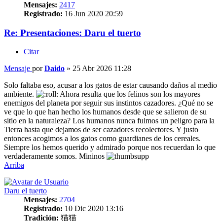
Mensajes:
2417
Registrado:
16 Jun 2020 20:59
Re: Presentaciones: Daru el tuerto
Citar
Mensaje
por
Daido
»
25 Abr 2026 11:28
Solo faltaba eso, acusar a los gatos de estar causando daños al medio
ambiente.
Ahora resulta que los felinos son los mayores
enemigos del planeta por seguir sus instintos cazadores. ¿Qué no se
ve que lo que han hecho los humanos desde que se salieron de su
sitio en la naturaleza? Los humanos nunca fuimos un peligro para la
Tierra hasta que dejamos de ser cazadores recolectores. Y justo
entonces acogimos a los gatos como guardianes de los cereales.
Siempre los hemos querido y admirado porque nos recuerdan lo que
verdaderamente somos. Mininos
Arriba
Daru el tuerto
Mensajes:
2704
Registrado:
10 Dic 2020 13:16
Tradición:
猫猫