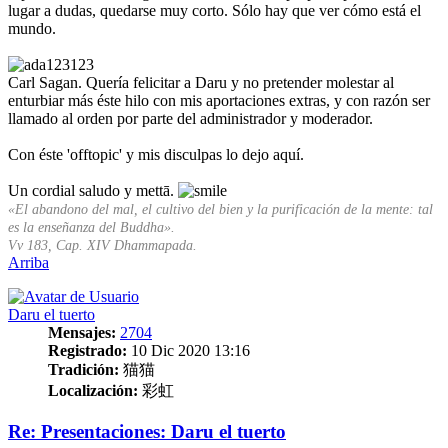
lugar a dudas, quedarse muy corto. Sólo hay que ver cómo está el
mundo.
Carl Sagan. Quería felicitar a Daru y no pretender molestar al
enturbiar más éste hilo con mis aportaciones extras, y con razón ser
llamado al orden por parte del administrador y moderador.
Con éste 'offtopic' y mis disculpas lo dejo aquí.
Un cordial saludo y mettā.
«El abandono del mal, el cultivo del bien y la purificación de la mente: tal
es la enseñanza del Buddha».
Vv 183, Cap. XIV Dhammapada.
Arriba
Daru el tuerto
Mensajes:
2704
Registrado:
10 Dic 2020 13:16
Tradición:
猫猫
Localización:
彩虹
Re: Presentaciones: Daru el tuerto