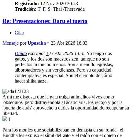
Registrado:
12 Nov 2020 20:23
Tradición:
T. F. S. Thai /Theravāda
Re: Presentaciones: Daru el tuerto
Citar
Mensaje
por
Upasaka
»
23 Abr 2026 16:03
Daido
escribió:
↑
23 Abr 2026 14:35
Yo tengo dos
gatos, y los dos son maestros zen, aunque no son
perfectos ni mucho menos. Son a menudo egoistas,
alborotadores y sin vergüenzas. Pero su capacidad
contemplativa es especial. Son el ejemplo de cómo
hacer shikantaza.
A mí me disgusta que la gata traiga animalitos vivos como
'obsequios' pero distrayéndola al acariciarla, los recojo y por la
'puerta de atrás' aprovecho a darles la oportunidad de recuperar su
libertad.
Para los monjes que sociabilizaban en demasía en su 'ronda', el
Buddha les expuso el símil del gato y el ratón con el objeto de