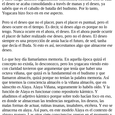
el deseo se acaba consolidando a través de manas y el deseo, ya
sabéis que es el caballo de batalla del budismo. Por lo tanto,
Yogacara hizo foco en en ese aspecto.
Pero si el deseo que no el placer, pues el placer es puntual, pero el
deseo ocurre en el tiempo. Es decir, si deseo algo es porque no lo
tengo. Nunca ocurre en el ahora, el deseo. En el ahora puede ocurrir
el placer de haber realizado ese deseo, pero no el deseo. El deseo
siempre es una proyección de ansia hacia el futuro, de sed, tanha
que decía el Buda. Si esto es así, necesitamos algo que almacene ese
deseo.
Lo que hoy día llamaríamos memoria. En aquella época quizá el
concepto no existía, lo desconozco, pero los yogacara viendo esto
con claridad tuvieron que argumentar que tenía que haber una
octava viñana, que quizá es la fundamental en el budismo y que
llamaron almacén, quizá porque no tenían la palabra memoria. Así
que tenemos la consciencia almacén o la viñana almacén, que en
sánscrito es Alaya. Alaya Viñana, seguramente lo habéis oído. Y la
función de Alaya es funcionar como repositorio kármico. Y
añadimos el adjetivo kármico porque sobre todo hacían foco en eso,
en donde se almacenan las tendencias negativas, los deseos, las
malas formas de actuar, rutinas insanas, insalubres, etcétera. Y eso se
almacena en alaya. Así pues, en este modelo Alaya es el contexto de
alguna manera. Las otras siete consciencias operan en el momento y