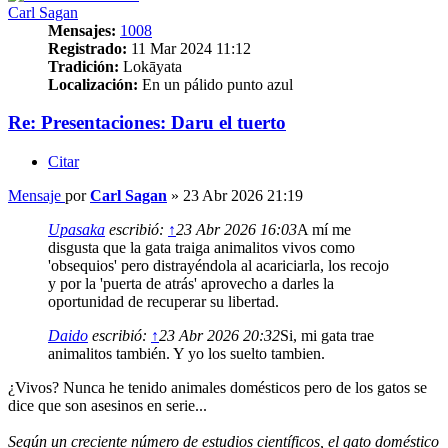
Carl Sagan
Mensajes:
1008
Registrado:
11 Mar 2024 11:12
Tradición:
Lokāyata
Localización:
En un pálido punto azul
Re: Presentaciones: Daru el tuerto
Citar
Mensaje
por
Carl Sagan
»
23 Abr 2026 21:19
Upasaka
escribió:
↑
23 Abr 2026 16:03
A mí me
disgusta que la gata traiga animalitos vivos como
'obsequios' pero distrayéndola al acariciarla, los recojo
y por la 'puerta de atrás' aprovecho a darles la
oportunidad de recuperar su libertad.
Daido
escribió:
↑
23 Abr 2026 20:32
Si, mi gata trae
animalitos también. Y yo los suelto tambien.
¿Vivos? Nunca he tenido animales domésticos pero de los gatos se
dice que son asesinos en serie...
Según un creciente número de estudios científicos, el gato doméstico