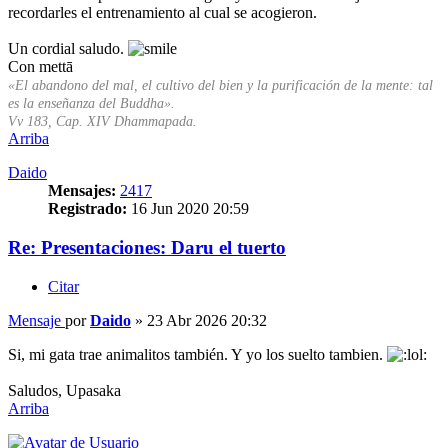
recordarles el entrenamiento al cual se acogieron.
Un cordial saludo.
Con mettā
«El abandono del mal, el cultivo del bien y la purificación de la mente: tal
es la enseñanza del Buddha».
Vv 183, Cap. XIV Dhammapada.
Arriba
Daido
Mensajes:
2417
Registrado:
16 Jun 2020 20:59
Re: Presentaciones: Daru el tuerto
Citar
Mensaje
por
Daido
»
23 Abr 2026 20:32
Si, mi gata trae animalitos también. Y yo los suelto tambien.
Saludos, Upasaka
Arriba