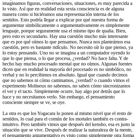
imaginamos figuras, conversaciones, situaciones, es muy parecida a
lo visto. Así que en realidad esta sexta consciencia es de alguna
manera como si hiciéramos una representación interna de los
sentidos. Esto podría llegar a explicar por qué nuestra forma de
argumentar simbólicamente o argumentativamente es simplemente
lenguaje, porque seguramente usa el mismo tipo de qualia. Bien,
pero esto es secundario. Hay una cuestión mucho más interesante
que es por qué oímos lo que pensamos. Nunca nos planteámos esa
cuestión, pero es bastante ridículo. No necesito oír lo que pienso, ya
lo estoy pensando. Uno no se imagina a un computador oyendo lo
que lo que piensa, o lo que procesa, ¿verdad? No hace falta. Y de
hecho hay mucho procesado mental que no oímos. Algunas fuentes
dicen que en realidad la mayoría del procesado es no simbólico, no
verbal y no lo percibimos en absoluto. Igual que cuando decimos
que no sabemos ni cómo caminamos, ¿verdad? o cuando vimos el
experimento Molineux no sabemos, no saben cómo sincronizamos
el ver y el tacto. Simplemente ocurre, hay algo por detrás que lo
hace y no necesitamos verlo. Sin embargo, el pensamiento
consciente siempre se ve, se oye.
La otra es que los Yogacara lo ponen al mismo nivel que el resto de
sentidos, lo cual para el común de los mortales también es contra-
intuitivo. Pero también vimos que después del kensho, esa es justo la
situación que se vive. Después de realizar la naturaleza de la mente,
el pensamiento argumentativo es visto como simplemente otra forma