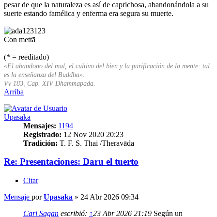
pesar de que la naturaleza es así de caprichosa, abandonándola a su
suerte estando famélica y enferma era segura su muerte.
Con mettā
(* = reeditado)
«El abandono del mal, el cultivo del bien y la purificación de la mente: tal
es la enseñanza del Buddha».
Vv 183, Cap. XIV Dhammapada.
Arriba
Upasaka
Mensajes:
1194
Registrado:
12 Nov 2020 20:23
Tradición:
T. F. S. Thai /Theravāda
Re: Presentaciones: Daru el tuerto
Citar
Mensaje
por
Upasaka
»
24 Abr 2026 09:34
Carl Sagan
escribió:
↑
23 Abr 2026 21:19
Según un