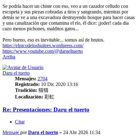
Se podría hacer un chiste con eso, veo a un cazador ceñudo con
escopeta y sus piezas cobradas a tiros y sangrando, mientras por
detrás se ve a una excavadora destruyendo bosque para hacer casas
y una canalización que contamina el río, él dice: ¡joder! cada dia
cazo menos pichones, malditos gatos...
Pero bueno, eso es inevitable... somos así de brutos.
https://elpicodelosbuitres.wordpress.com/
https://www.youtube.com/@darueltuerto
Arriba
Daru el tuerto
Mensajes:
2704
Registrado:
10 Dic 2020 13:16
Tradición:
猫猫
Localización:
彩虹
Re: Presentaciones: Daru el tuerto
Citar
Mensaje
por
Daru el tuerto
»
24 Abr 2026 11:34