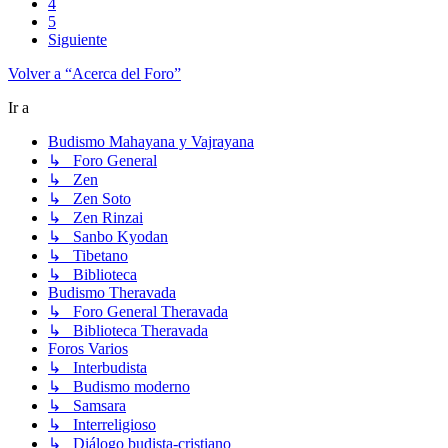
4
5
Siguiente
Volver a “Acerca del Foro”
Ir a
Budismo Mahayana y Vajrayana
↳ Foro General
↳ Zen
↳ Zen Soto
↳ Zen Rinzai
↳ Sanbo Kyodan
↳ Tibetano
↳ Biblioteca
Budismo Theravada
↳ Foro General Theravada
↳ Biblioteca Theravada
Foros Varios
↳ Interbudista
↳ Budismo moderno
↳ Samsara
↳ Interreligioso
↳ Diálogo budista-cristiano