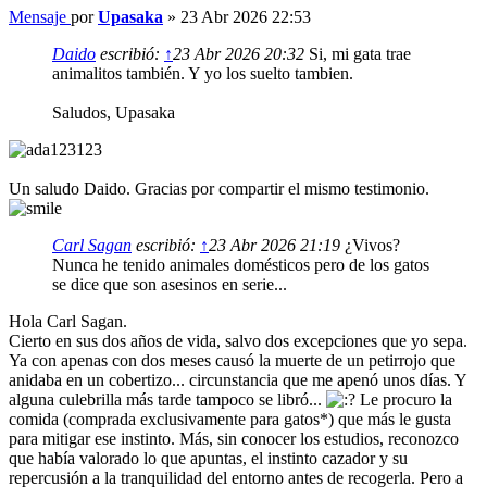
Mensaje
por
Upasaka
»
23 Abr 2026 22:53
Daido
escribió:
↑
23 Abr 2026 20:32
Si, mi gata trae
animalitos también. Y yo los suelto tambien.
Saludos, Upasaka
Un saludo Daido. Gracias por compartir el mismo testimonio.
Carl Sagan
escribió:
↑
23 Abr 2026 21:19
¿Vivos?
Nunca he tenido animales domésticos pero de los gatos
se dice que son asesinos en serie...
Hola Carl Sagan.
Cierto en sus dos años de vida, salvo dos excepciones que yo sepa.
Ya con apenas con dos meses causó la muerte de un petirrojo que
anidaba en un cobertizo... circunstancia que me apenó unos días. Y
alguna culebrilla más tarde tampoco se libró...
Le procuro la
comida (comprada exclusivamente para gatos*) que más le gusta
para mitigar ese instinto. Más, sin conocer los estudios, reconozco
que había valorado lo que apuntas, el instinto cazador y su
repercusión a la tranquilidad del entorno antes de recogerla. Pero a