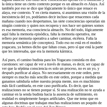
la única tiene un cierto contexto porque es un almacén es Alaya. Así
también por eso se dice que lógicamente lo único que renace es
alaya, ese contexto. Y en cierta manera, si asumimos una visión de la
inexistencia del yo, podríamos decir incluso que renacemos cada
mañana cuando nos despertamos, las siete consciencias operarían sin
ningún contexto y quien nos recupera y nos hace ser quienes somos
es esa memoria, esa consciencia almacén. No del todo, lógicamente
aquí falta la memoria episódica, falta la memoria operativa, me
refiero por memoria operativa a saber caminar, etcétera. Falta la
memoria semántica (de conceptos). Todo eso no está en el modelo
yogacara, ya hemos dicho que faltan cosas, pero sí que está la parte
que les interesaba, que era la memoria kármica.
Así pues, el camino budista para los Yogacara consistía en dos
cuestiones: ser capaz de ver a través de manas, es decir, ser capaz de
ver que la séptima consciencia es solo un proceso, no es un yo, y
después purificar al alaya. No necesariamente en este orden, pero
siempre es mucho más sencillo en este orden, porque a medida que
ganamos sabiduría sobre nuestra propia mente, nos es muchísimo
más fácil cambiarla, en este caso purificarla. Es decir, que las
realizaciones no se tienen porque sí. Si una realización no te ayuda a
caminar en la senda budista hacia la ausencia de sufrimiento, en
realidad es simplemente fuegos artificiales. Que me temo que en
algunas doctrinas que trabajan muchas realizaciones un poquito de