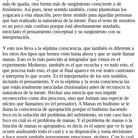
más de qualia, otra forma más de surgimiento consciente o de
fenómeno. Así pues, tiene sentido también, como planteaban los
yogacara a esta situación, pero tiene sentido para aquellas personas
que han realizado la naturaleza de la mente. Para el resto de nosotros
es un poco más confuso porque está absolutamente anudado,
mezclado el pensamiento conceptual y su surgimiento con su
interpretación.
Y esto nos lleva a la séptima consciencia, que también es diferente a
los otros dos tipos que hemos visto hasta ahora y que se suele llamar
manas. Esto es lo más parecido al integrador que vimos en el
experimento Molineux. también es el que escucha y ve todo esto, el
que procesa todo esto, el que al final aparece en ese teatro cartesiano
e interpreta lo que ocurre. Es el interpretador de los seis sentidos,
incluido el pensamiento. Y es la séptima y la sexta consciencia las
que están totalmente mezcladas (fusionadas) antes de reconocer la
naturaleza de la mente. Hechas una mezcla que nos impide
reconocerlos como dos procesos, sino que forman una especie de
núcleo que llamamos yo (el pensador). A Manas en budismo se le
llama la consciencia de apropiación porque el budismo haciendo
foco en la solución del problema del sufrimiento, en este caso hace
foco en cuál es el problema de manas. Y el problema de manas o la
función de manas es apropiativa, es decir, es el sujeto que ve lo que
ocurre analizando todo el cual y a su disposición y toma decisiones
y hace surgir también seguramente emociones, etcétera. Con lo cual