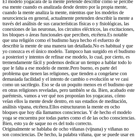
El modelo yogacara de la mente pretende describir cómo se percibe
esa mente cuando es analizada desde dentro por la propia mente,
cuando la mente analiza la mente, mientras que los modelos de
neurociencia en general, actualmente pretenden describir la mente a
través del análisis de sus características físicas o y fisiológicas, las
conexiones de las neuronas, los circuitos eléctricos, las excitaciones,
los bloques o áreas funcionales que perciben, etcétera.Es notable
que una religión como el budismo haya hecho el esfuerzo de
describir la mente de una manera tan detallada.No es habitual y que
yo conozca es el único modelo. Tampoco han surgido en el budismo
a posteriori y intentos de refinar ese modelo, lo cual, por cierto, es
tremendamente fácil y podemos dedicar un tiempo a hablar todo lo
que le falta a ese modelo de mente.Pero bueno, es parte del
problema que tienen las religiones, que tienden a congelarse con
demasiada facilidad y el intento de cambio o evolución se ve casi
como un sacrilegio. Eso se da un poquito menos en el budismo que
en otras religiones reveladas, pero también se da. Bien, acabado este
paréntesis, vamos a ver qué nos proponían los yogacaras, cómo
veían ellos la mente desde dentro, en sus estadios de meditación,
análisis vipana, etcétera.Ellos estructuraron la mente en ocho
bloques que hoy día llamamos consciencias. Y de hecho el modelo
yoga se encuentra por todas partes como el de las ocho consciencias.
Bien, esto ya de saque no es del todo correcto.
Originalmente se hablaba de ocho viñanas (vijnana) y viñanas no
son consciencias. De hecho, la palabra viñana, que se puede usar en