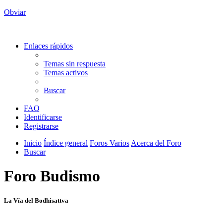
Obviar
Enlaces rápidos
Temas sin respuesta
Temas activos
Buscar
FAQ
Identificarse
Registrarse
Inicio
Índice general
Foros Varios
Acerca del Foro
Buscar
Foro Budismo
La Vía del Bodhisattva