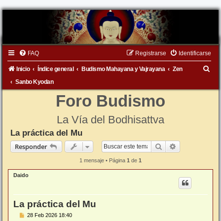
FAQ
Registrarse
Identificarse
B
Inicio
Índice general
Budismo Mahayana y Vajrayana
Zen
u
Sanbo Kyodan
s
Foro Budismo
c
La Vía del Bodhisattva
a
La práctica del Mu
r
Buscar
Búsqueda ava
Responder
1 mensaje • Página
1
de
1
Daido
La práctica del Mu
M
28 Feb 2026 18:40