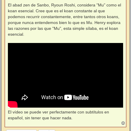
e
n
El abad zen de Sanbo, Ryoun Roshi, considera "Mu" como el
s
koan esencial. Cree que es el koan constante al que
a
j
podemos recurrir constantemente, entre tantos otros koans,
e
porque nunca entendemos bien lo que es Mu. Henry explora
las razones por las que "Mu", esta simple sílaba, es el koan
esencial.
El vídeo se puede ver perfectamente con subtítulos en
español, sin tener que hacer nada.
A
r