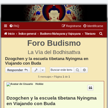
FAQ
Registrarse
Identificarse
B
Inicio
Índice general
Budismo Mahayana y Vajrayana
Tibetano
u
Foro Budismo
s
La Vía del Bodhisattva
c
Dzogchen y la escuela tibetana Nyingma en
a
Viajando con Buda
r
Buscar
Búsqueda ava
Responder
5 mensajes • Página
1
de
1
Hokke
Dzogchen y la escuela tibetana Nyingma
en Viajando con Buda