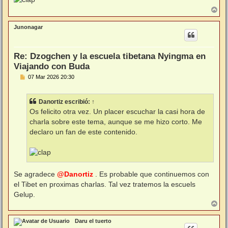
A
r
r
Junonagar
i
b
a
Re: Dzogchen y la escuela tibetana Nyingma en
Viajando con Buda
M
07 Mar 2026 20:30
e
n
s
Danortiz
escribió:
↑
a
j
Os felicito otra vez. Un placer escuchar la casi hora de
e
charla sobre este tema, aunque se me hizo corto. Me
declaro un fan de este contenido.
Se agradece
@Danortiz
. Es probable que continuemos con
el Tibet en proximas charlas. Tal vez tratemos la escuels
Gelup.
A
r
r
Daru el tuerto
i