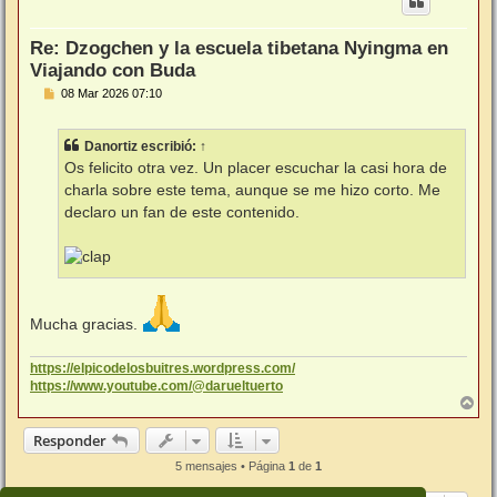
b
a
Re: Dzogchen y la escuela tibetana Nyingma en
Viajando con Buda
M
08 Mar 2026 07:10
e
n
s
Danortiz
escribió:
↑
a
j
Os felicito otra vez. Un placer escuchar la casi hora de
e
charla sobre este tema, aunque se me hizo corto. Me
declaro un fan de este contenido.
Mucha gracias.
https://elpicodelosbuitres.wordpress.com/
https://www.youtube.com/@darueltuerto
A
r
r
Responder
i
b
5 mensajes • Página
1
de
1
a