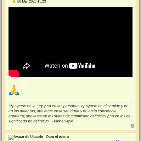
M
06 Mar 2026 15:23
e
n
s
a
j
e
"Apoyarse en la Ley y no en las personas; apoyarse en el sentido y no
en las palabras; apoyarse en la sabiduría y no en la conciencia
ordinaria; apoyarse en los sutras de significado definitivo y no en los de
significado no definitivo.”
- Nehan-gyō
A
r
r
Daru el tuerto
i