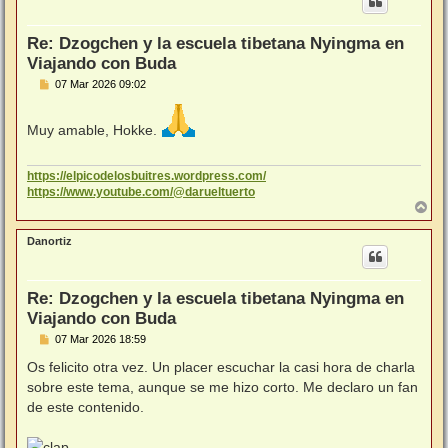
b
a
Re: Dzogchen y la escuela tibetana Nyingma en
Viajando con Buda
M
07 Mar 2026 09:02
e
n
s
Muy amable, Hokke.
a
j
e
https://elpicodelosbuitres.wordpress.com/
https://www.youtube.com/@darueltuerto
A
r
r
Danortiz
i
b
a
Re: Dzogchen y la escuela tibetana Nyingma en
Viajando con Buda
M
07 Mar 2026 18:59
e
n
Os felicito otra vez. Un placer escuchar la casi hora de charla
s
sobre este tema, aunque se me hizo corto. Me declaro un fan
a
j
de este contenido.
e