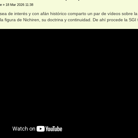
e
»
18 Mar 2026 11:38
sea de interés y con afán histórico comparto un par de vídeos sobre l
 la figura de Nichiren, su doctrina y continuidad. De ahí procede la SGI