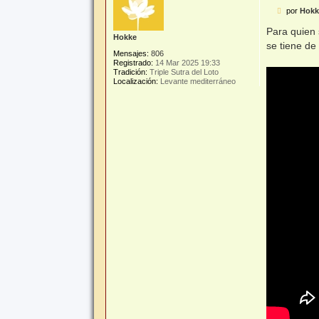
M
por
Hokk
e
n
Para quien 
Hokke
s
se tiene de
a
Mensajes:
806
j
Registrado:
14 Mar 2025 19:33
e
Tradición:
Triple Sutra del Loto
Localización:
Levante mediterráneo