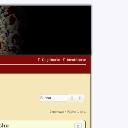
Registrarse
Identificarse
Buscar
Búsqueda avanzada
1 mensaje • Página
1
de
1
oshū