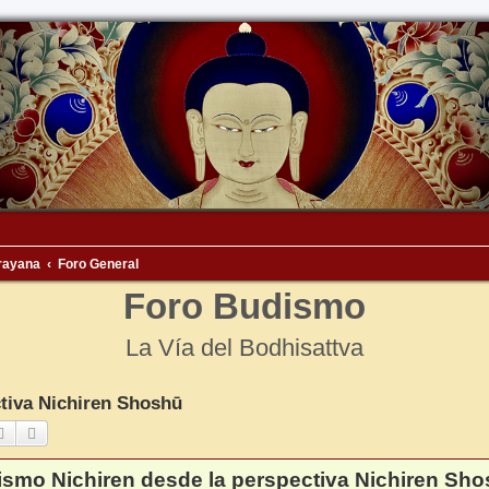
rayana
Foro General
Foro Budismo
La Vía del Bodhisattva
ctiva Nichiren Shoshū
Buscar
Búsqueda avanzada
ismo Nichiren desde la perspectiva Nichiren Sh